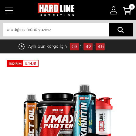
0
:
:
03
42
45
Aynı Gün Kargo İçin
İNDİRİM
% 14.91