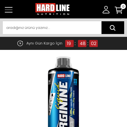
0
:
:
19
48
02
Aynı Gün Kargo İçin