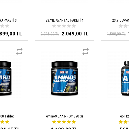
AJ PAKETİ 3
23.YIL AVANTAJ PAKETİ 4
23.YIL AVA
.399,00 TL
2.049,00 TL
2.376,00 TL
1.508,00 TL
300 Tablet
Amino9 EAA NRGY 390 Gr
Aol 1