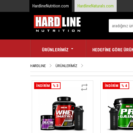
HardlineNutrition.com
HardlineNaturals.com
ÜRÜNLERİMİZ
HEDEFİNE GÖRE ÜRÜ
HARDLINE
ÜRÜNLERİMİZ
İNDİRİM
% 3
İNDİRİM
% 4