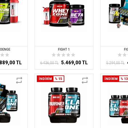
 DENGE
FIGHT 1
FI
.889,00 TL
5.469,00 TL
6.436,00 TL
5.294,00 TL
İNDİRİM
% 15
İNDİRİM
% 1