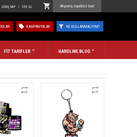
Alışveriş sepetiniz boş!
GİRİŞ YAP / ÜYE OL
ONLAR
KAMPANYALAR
NE KULLANMALIYIM?
FİT TARİFLER
HARDLINE BLOG