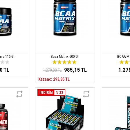
ıne 115 Gr
Bcaa Matrıx 600 Gr
BCAA Ma
0 TL
985,15 TL
1.27
1.279,00 TL
Kazanc: 293,85 TL
İNDİRİM
% 23