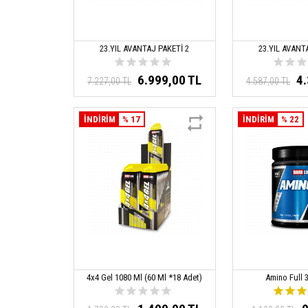
23.YIL AVANTAJ PAKETİ 2
23.YIL AVANT
6.999,00 TL
4
7.227,00 TL
4.587,00 TL
İNDİRİM
% 17
İNDİRİM
% 22
4x4 Gel 1080 Ml (60 Ml *18 Adet)
Amino Full 