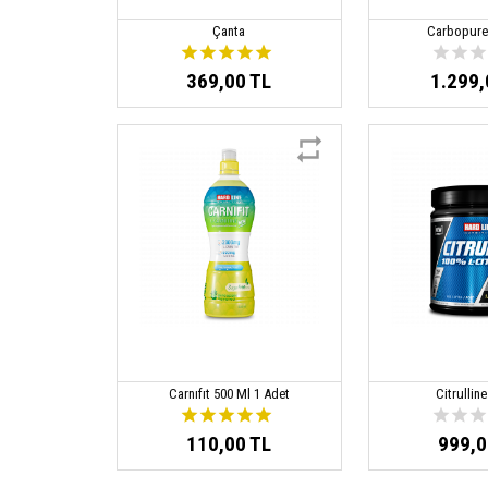
Çanta
Carbopure
369,00 TL
1.299,
Carnıfıt 500 Ml 1 Adet
Citrullin
110,00 TL
999,0