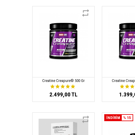
Creatine Creapure® 500 Gr
Creatine Crea
2.499,00 TL
1.399,
İNDİRİM
% 15