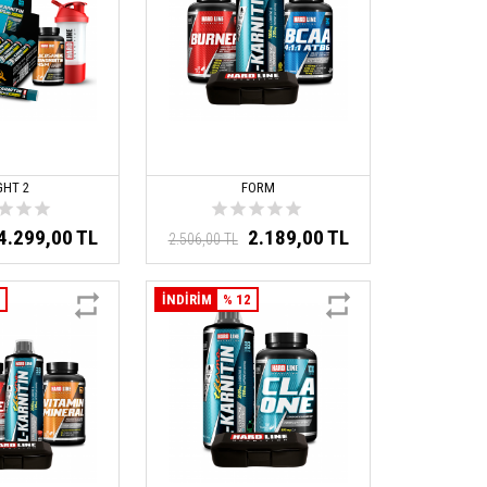
GHT 2
FORM
4.299,00 TL
2.189,00 TL
2.506,00 TL
3
İNDİRİM
% 12