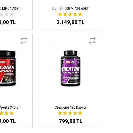
00 Ml*24 ADET
Carnıfıt 500 Ml*24 ADET
9,00 TL
2.149,00 TL
Sports 340 Gr
Creapure 120 Kapsül
9,00 TL
799,00 TL