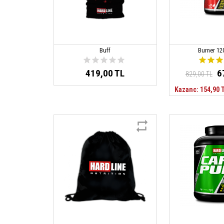
Buff
Burner 12
419,00 TL
6
829,00 TL
Kazanc: 154,90 