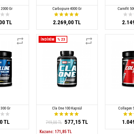
 2000 Gr
Carbopure 4000 Gr
Carnifit 5
00 TL
2.269,00 TL
2.14
İNDİRİM
% 23
e 300 Gr
Cla One 100 Kapsül
Collagen 
0 TL
577,15 TL
1.04
749,00 TL
Kazanc: 171,85 TL