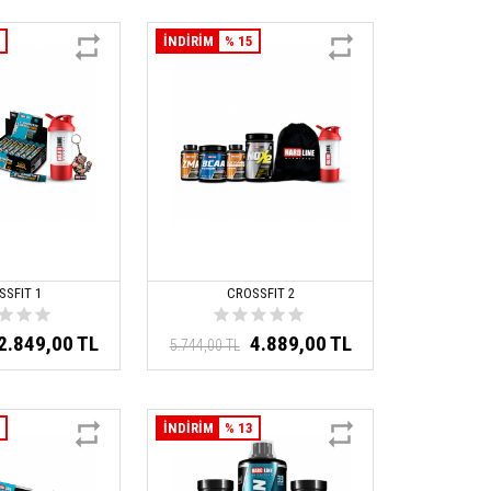
5
İNDİRİM
% 15
SSFIT 1
CROSSFIT 2
2.849,00 TL
4.889,00 TL
5.744,00 TL
9
İNDİRİM
% 13