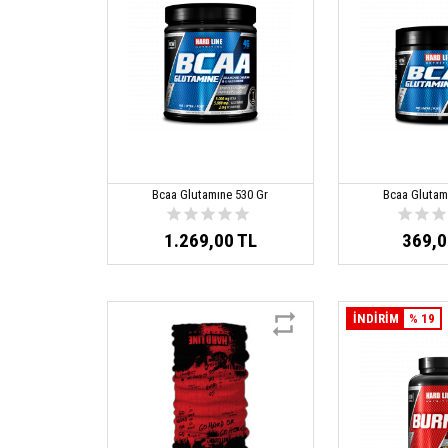
Bcaa Glutamıne 530 Gr
Bcaa Glutam
1.269,00 TL
369,0
İNDİRİM
% 19