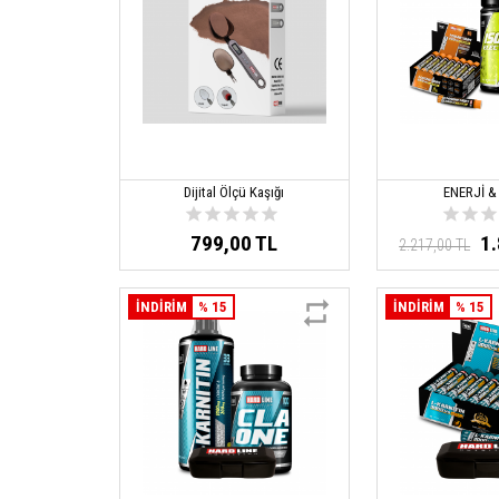
Dijital Ölçü Kaşığı
ENERJİ &
799,00 TL
1
2.217,00 TL
İNDİRİM
% 15
İNDİRİM
% 15