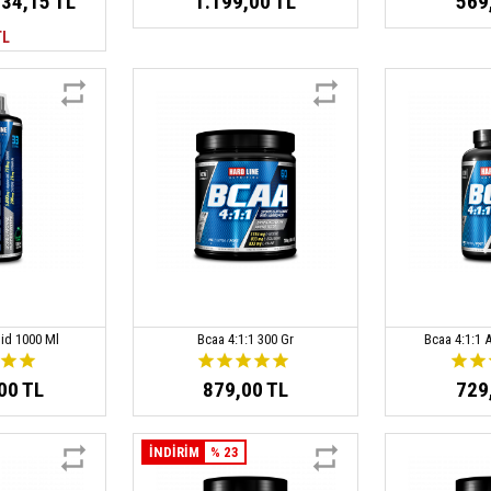
34,15 TL
1.199,00 TL
569
TL
uid 1000 Ml
Bcaa 4:1:1 300 Gr
Bcaa 4:1:1 
00 TL
879,00 TL
729
İNDİRİM
% 23