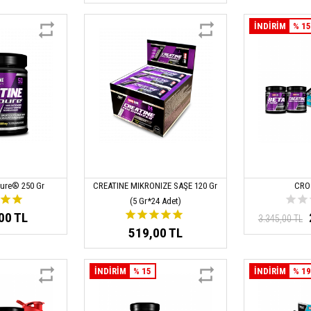
İNDİRİM
% 1
pure® 250 Gr
CREATINE MIKRONIZE SAŞE 120 Gr
CRO
(5 Gr*24 Adet)
00 TL
3.345,00 TL
519,00 TL
İNDİRİM
% 15
İNDİRİM
% 1