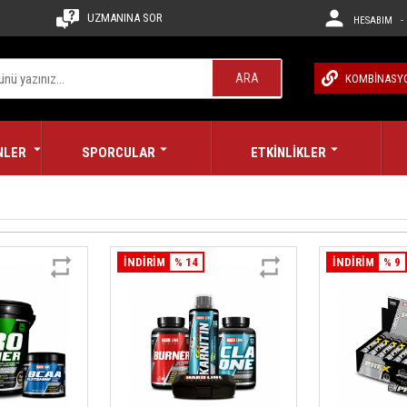
UZMANINA SOR
HESABIM - 
ARA
KOMBİNASY
NLER
SPORCULAR
ETKİNLİKLER
İNDİRİM
% 14
İNDİRİM
% 9