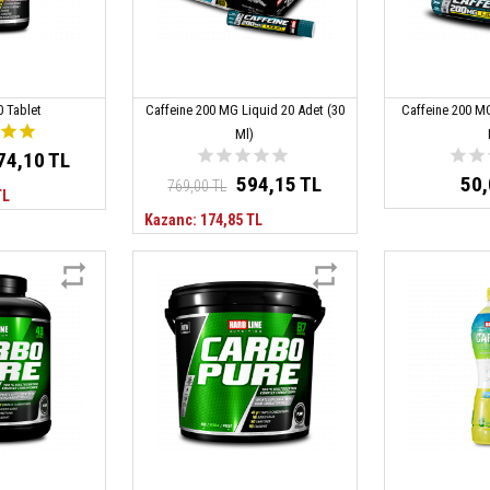
0 Tablet
Caffeine 200 MG Liquid 20 Adet (30
Caffeine 200 MG
Ml)
74,10 TL
594,15 TL
50,
769,00 TL
TL
Kazanc: 174,85 TL