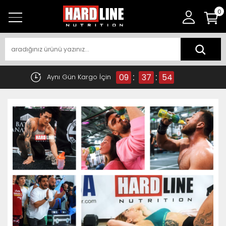
0
:
:
09
37
53
Aynı Gün Kargo İçin