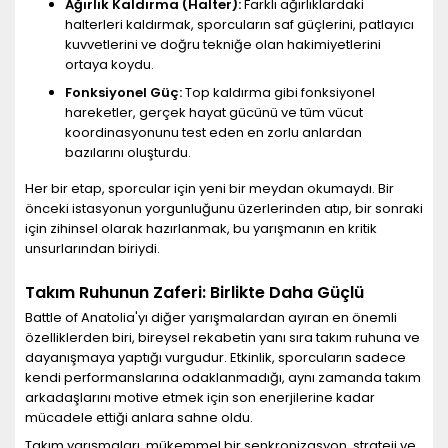
Ağırlık Kaldırma (Halter):
Farklı ağırlıklardaki
halterleri kaldırmak, sporcuların saf güçlerini, patlayıcı
kuvvetlerini ve doğru tekniğe olan hakimiyetlerini
ortaya koydu.
Fonksiyonel Güç:
Top kaldırma gibi fonksiyonel
hareketler, gerçek hayat gücünü ve tüm vücut
koordinasyonunu test eden en zorlu anlardan
bazılarını oluşturdu.
Her bir etap, sporcular için yeni bir meydan okumaydı. Bir
önceki istasyonun yorgunluğunu üzerlerinden atıp, bir sonraki
için zihinsel olarak hazırlanmak, bu yarışmanın en kritik
unsurlarından biriydi.
Takım Ruhunun Zaferi: Birlikte Daha Güçlü
Battle of Anatolia'yı diğer yarışmalardan ayıran en önemli
özelliklerden biri, bireysel rekabetin yanı sıra takım ruhuna ve
dayanışmaya yaptığı vurgudur. Etkinlik, sporcuların sadece
kendi performanslarına odaklanmadığı, aynı zamanda takım
arkadaşlarını motive etmek için son enerjilerine kadar
mücadele ettiği anlara sahne oldu.
Takım yarışmaları, mükemmel bir senkronizasyon, strateji ve