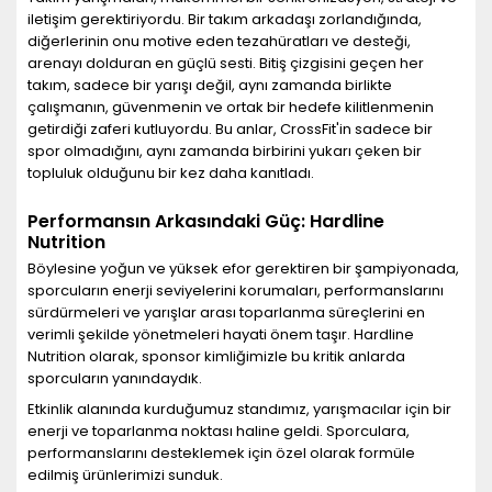
iletişim gerektiriyordu. Bir takım arkadaşı zorlandığında,
diğerlerinin onu motive eden tezahüratları ve desteği,
arenayı dolduran en güçlü sesti. Bitiş çizgisini geçen her
takım, sadece bir yarışı değil, aynı zamanda birlikte
çalışmanın, güvenmenin ve ortak bir hedefe kilitlenmenin
getirdiği zaferi kutluyordu. Bu anlar, CrossFit'in sadece bir
spor olmadığını, aynı zamanda birbirini yukarı çeken bir
topluluk olduğunu bir kez daha kanıtladı.
Performansın Arkasındaki Güç: Hardline
Nutrition
Böylesine yoğun ve yüksek efor gerektiren bir şampiyonada,
sporcuların enerji seviyelerini korumaları, performanslarını
sürdürmeleri ve yarışlar arası toparlanma süreçlerini en
verimli şekilde yönetmeleri hayati önem taşır. Hardline
Nutrition olarak, sponsor kimliğimizle bu kritik anlarda
sporcuların yanındaydık.
Etkinlik alanında kurduğumuz standımız, yarışmacılar için bir
enerji ve toparlanma noktası haline geldi. Sporculara,
performanslarını desteklemek için özel olarak formüle
edilmiş ürünlerimizi sunduk.