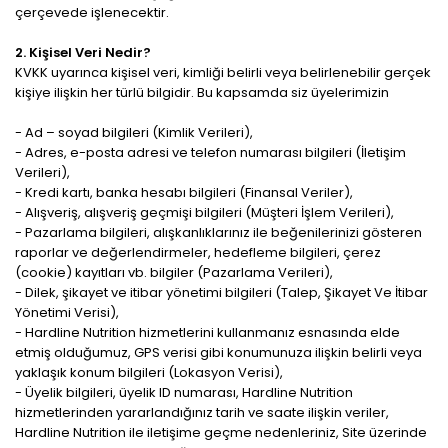
çerçevede işlenecektir.
2. Kişisel Veri Nedir?
KVKK uyarınca kişisel veri, kimliği belirli veya belirlenebilir gerçek
kişiye ilişkin her türlü bilgidir. Bu kapsamda siz üyelerimizin
- Ad – soyad bilgileri (Kimlik Verileri),
- Adres, e-posta adresi ve telefon numarası bilgileri (İletişim
Verileri),
- Kredi kartı, banka hesabı bilgileri (Finansal Veriler),
- Alışveriş, alışveriş geçmişi bilgileri (Müşteri İşlem Verileri),
- Pazarlama bilgileri, alışkanlıklarınız ile beğenilerinizi gösteren
raporlar ve değerlendirmeler, hedefleme bilgileri, çerez
(cookie) kayıtları vb. bilgiler (Pazarlama Verileri),
- Dilek, şikayet ve itibar yönetimi bilgileri (Talep, Şikayet Ve İtibar
Yönetimi Verisi),
- Hardline Nutrition hizmetlerini kullanmanız esnasında elde
etmiş olduğumuz, GPS verisi gibi konumunuza ilişkin belirli veya
yaklaşık konum bilgileri (Lokasyon Verisi),
- Üyelik bilgileri, üyelik ID numarası, Hardline Nutrition
hizmetlerinden yararlandığınız tarih ve saate ilişkin veriler,
Hardline Nutrition ile iletişime geçme nedenleriniz, Site üzerinde