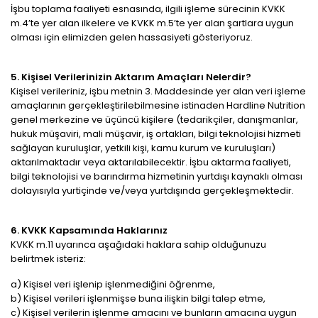
İşbu toplama faaliyeti esnasında, ilgili işleme sürecinin KVKK
m.4’te yer alan ilkelere ve KVKK m.5’te yer alan şartlara uygun
olması için elimizden gelen hassasiyeti gösteriyoruz.
5. Kişisel Verilerinizin Aktarım Amaçları Nelerdir?
Kişisel verileriniz, işbu metnin 3. Maddesinde yer alan veri işleme
amaçlarının gerçekleştirilebilmesine istinaden Hardline Nutrition
genel merkezine ve üçüncü kişilere (tedarikçiler, danışmanlar,
hukuk müşaviri, mali müşavir, iş ortakları, bilgi teknolojisi hizmeti
sağlayan kuruluşlar, yetkili kişi, kamu kurum ve kuruluşları)
aktarılmaktadır veya aktarılabilecektir. İşbu aktarma faaliyeti,
bilgi teknolojisi ve barındırma hizmetinin yurtdışı kaynaklı olması
dolayısıyla yurtiçinde ve/veya yurtdışında gerçekleşmektedir.
6. KVKK Kapsamında Haklarınız
KVKK m.11 uyarınca aşağıdaki haklara sahip olduğunuzu
belirtmek isteriz:
a) Kişisel veri işlenip işlenmediğini öğrenme,
b) Kişisel verileri işlenmişse buna ilişkin bilgi talep etme,
c) Kişisel verilerin işlenme amacını ve bunların amacına uygun