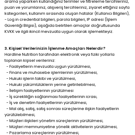
arama yaparken kullandığınız terimler ve filtreleme tercihleriniz,
puan ve yorumlarınız, alışveriş tercihleriniz, ziyaret ettiğiniz sayfa
kategorileri, kullanım sırasında oluşan hatalar (Kullanıcı Bilgileri),
- Log in credential bilgileri, parola bilgileri, IP adresi (İşlem
Güvenliği Bilgisi), aşağıda belirtilen amaçlar doğrultusunda
KVKK ve ilgili ikincil mevzuata uygun olarak işlemekteyiz.
3. Kişisel Verilerinizin İşlenme Amaçları Nelerdir?
Hardline Nutrition tarafından elektronik veya fiziki yollarla
toplanan kişisel verileriniz:
- Faaliyetlerin mevzuata uygun yürütülmesi,
- Finans ve muhasebe işlemlerinin yürütülmesi,
- Hukuki işlerin takibi ve yürütülmesi,
- Hukuki yükümlülüklerin yerine getirilebilmesi,
- İletişim faaliyetlerinin yürütülmesi
- İş sürekliliğin sağlanması faaliyetlerinin icrası,
- İş ve denetim faaliyetlerinin yürütülmesi,
- Mal alış, satış, satış sonrası süreçlerine ilişkin faaliyetlerin
yürütülebilmesi,
- Müşteri ilişkileri yönetim süreçlerinin yürütülmesi,
- Müşteri memnuniyetine yönelik aktivitelerin yürütülmesi,
- Pazarlama süreçlerinin yürütülmesi,