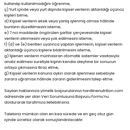
kullanılıp kullanılmadığını öğrenme,
ç) Yurt içinde veya yurt dışında kişisel verilerin aktarıldığı üçüncü
kişileri bilme,
d) Kişisel verilerin eksik veya yanlış işlenmiş olması hâlinde
bunların düzeltilmesini isteme,
e) 7 nci maddede öngörülen şartlar çerçevesinde kişisel
verilerin silinmesini veya yok edilmesini isteme,
f) (d) ve (e) bentleri uyarınca yapılan işlemlerin, kişisel verilerin
aktarıldığı üçüncü kişilere bildirilmesini isteme,
g) İşlenen verilerin münhasıran otomatik sistemler vasıtasıyla
analiz edilmesi suretiyle kişinin kendisi aleyhine bir sonucun
ortaya çıkmasına itiraz etme,
ğ) Kişisel verilerin kanuna aykırı olarak işlenmesi sebebiyle
zarara uğraması hâlinde zararın giderilmesini talep etme.
Sayılan haklarınıza yönelik başvurularınızı hardlinenutrition.com
adresinde yer alan Veri Sorumlusuna Başvuru Formu’nu
doldurarak tarafımıza iletebilirsiniz.
Talebiniz mümkün olan en kısa sürede ve en geç otuz gün
içinde ücretsiz olarak sonuçlandırılacaktır.