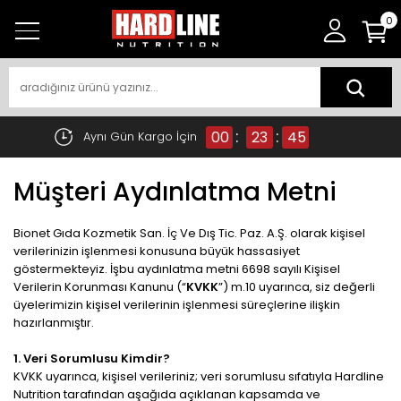
0
:
:
00
23
44
Aynı Gün Kargo İçin
Müşteri Aydınlatma Metni
Bionet Gıda Kozmetik San. İç Ve Dış Tic. Paz. A.Ş. olarak kişisel
verilerinizin işlenmesi konusuna büyük hassasiyet
göstermekteyiz. İşbu aydınlatma metni 6698 sayılı Kişisel
Verilerin Korunması Kanunu (“
KVKK
”) m.10 uyarınca, siz değerli
üyelerimizin kişisel verilerinin işlenmesi süreçlerine ilişkin
hazırlanmıştır.
1. Veri Sorumlusu Kimdir?
KVKK uyarınca, kişisel verileriniz; veri sorumlusu sıfatıyla Hardline
Nutrition tarafından aşağıda açıklanan kapsamda ve