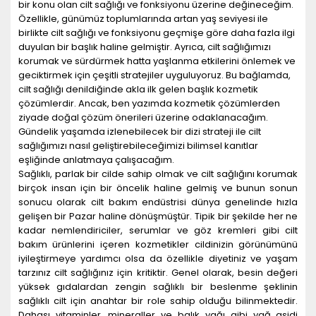
bir konu olan cilt sağlığı ve fonksiyonu üzerine değineceğim.
Özellikle, günümüz toplumlarında artan yaş seviyesi ile
birlikte cilt sağlığı ve fonksiyonu geçmişe göre daha fazla ilgi
duyulan bir başlık haline gelmiştir. Ayrıca, cilt sağlığımızı
korumak ve sürdürmek hatta yaşlanma etkilerini önlemek ve
geciktirmek için çeşitli stratejiler uyguluyoruz. Bu bağlamda,
cilt sağlığı denildiğinde akla ilk gelen başlık kozmetik
çözümlerdir. Ancak, ben yazımda kozmetik çözümlerden
ziyade doğal çözüm önerileri üzerine odaklanacağım.
Gündelik yaşamda izlenebilecek bir dizi strateji ile cilt
sağlığımızı nasıl geliştirebileceğimizi bilimsel kanıtlar
eşliğinde anlatmaya çalışacağım.
Sağlıklı, parlak bir cilde sahip olmak ve cilt sağlığını korumak
birçok insan için bir öncelik haline gelmiş ve bunun sonun
sonucu olarak cilt bakım endüstrisi dünya genelinde hızla
gelişen bir Pazar haline dönüşmüştür. Tipik bir şekilde her ne
kadar nemlendiriciler, serumlar ve göz kremleri gibi cilt
bakım ürünlerini içeren kozmetikler cildinizin görünümünü
iyileştirmeye yardımcı olsa da özellikle diyetiniz ve yaşam
tarzınız cilt sağlığınız için kritiktir. Genel olarak, besin değeri
yüksek gıdalardan zengin sağlıklı bir beslenme şeklinin
sağlıklı cilt için anahtar bir role sahip olduğu bilinmektedir.
Dahası vitaminler, mineraller ve balık yağı gibi yağ asidi