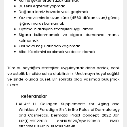
Rafine şekerlerden uzak durmak
Düzenli egzersiz yapmak
Doğada temiz havada vakit geçirmek
Yaz mevsiminde uzun süre (4560 dk’dan uzun) güneş
ışığına maruz kalmamak
Optimal hidrasyon stratejileri uygulamak
Sigara kullanmamak ve sigara dumanına maruz
kalmamak
Kirli hava koşullarından kaçınmak
Alkol tüketimini bırakmak ya da sınırlamak
Tüm bu saydığım stratejileri uygulayarak daha parlak, canlı
ve estetik bir cilde sahip olabilirsiniz. Unutmayın hayat sağlıklı
ve zinde olunca güzel. Bir sonraki blog yazımda buluşmak
üzere…
Referanslar
Al-Atif H. Collagen Supplements for Aging and
Wrinkles: A Paradigm Shift in the Fields of Dermatology
and Cosmetics. Dermatol Pract Concept. 2022 Jan
1;12(1):e2022018. doi:10.5826/dpc.1201a18. PMID:
35223163; PMCID: PMC8824545.