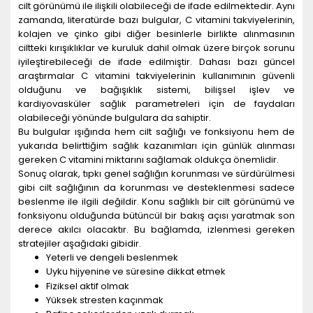
cilt görünümü ile ilişkili olabileceği de ifade edilmektedir. Aynı
zamanda, literatürde bazı bulgular, C vitamini takviyelerinin,
kolajen ve çinko gibi diğer besinlerle birlikte alınmasının
ciltteki kırışıklıklar ve kuruluk dahil olmak üzere birçok sorunu
iyileştirebileceği de ifade edilmiştir. Dahası bazı güncel
araştırmalar C vitamini takviyelerinin kullanımının güvenli
olduğunu ve bağışıklık sistemi, bilişsel işlev ve
kardiyovasküler sağlık parametreleri için de faydaları
olabileceği yönünde bulgulara da sahiptir.
Bu bulgular ışığında hem cilt sağlığı ve fonksiyonu hem de
yukarıda belirttiğim sağlık kazanımları için günlük alınması
gereken C vitamini miktarını sağlamak oldukça önemlidir.
Sonuç olarak, tıpkı genel sağlığın korunması ve sürdürülmesi
gibi cilt sağlığının da korunması ve desteklenmesi sadece
beslenme ile ilgili değildir. Konu sağlıklı bir cilt görünümü ve
fonksiyonu olduğunda bütüncül bir bakış açısı yaratmak son
derece akılcı olacaktır. Bu bağlamda, izlenmesi gereken
stratejiler aşağıdaki gibidir.
Yeterli ve dengeli beslenmek
Uyku hijyenine ve süresine dikkat etmek
Fiziksel aktif olmak
Yüksek stresten kaçınmak