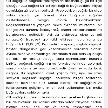
Cilt sağlığı ile bağırsak fonksiyonları arasında güçlü bir ilişki
olduğu hatta sağlıklı bir cilt için sağlıklı bağırsaklara ihtiyaç
duyulduğu güncel bir realitedir. Probiyotikler, sağlıklı bir cilde
sahip olmak için önemli olan bağırsak sağlığını
desteklemede yaygın olarak kullanılmaktadır.
Bağırsaklarımızda yaşayan mikro-evrende muhtemel bir
dengesizlik durumu (disbiyozis), önemli cilt sorunlarını da
beraberinde getirebilir. Aslında disbiyosiz, akne ve gül
rahatsızlığı (rozase) gibi cildi etkileyen durumlarla da
bağlantılıdır (
9
,10
,
11
,
12
)
. Probiyotik takviyeleri, sağlıklı bağırsak
bakteri dengesinin geri kazanılmasına yardımcı olabilir.
Ayrıca, akne ve dermatit gibi cilt rahatsızlıkları olan kişiler için
de etkin bir strateji olduğu iddia edilmektedir. Bununla
birlikte, bağırsak sağlığımızı ve fonksiyonlarını dengelemek
sanılanın aksine tek başına probiyotik tüketmek kadar basit
değildir. Bu bağlamda, diyet, yaşam tarzı, uyku ve stres
seviyesi bağırsak sağlığını etkileyen birçok faktörden
sadece bazılarıdır (
13
)
. Sonuç olarak, cilt sağlığınızı ve
fonksiyonunu geliştirmenin en etkili yollarından biri mutlu
bağırsaklara sahip olmaktır.
Cilt sağlığı için üzerinde düşünülmesi gereken başlıklardan
biri de biotindir. Bu kanının altından yatan rasyonel neden,
biotinin çoğu saç, cilt ve tırnak takviyesinin ana