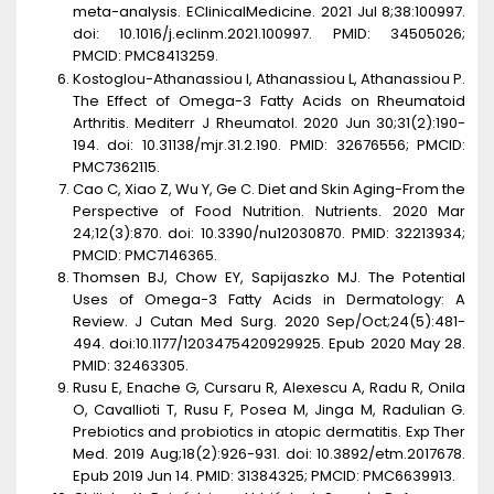
meta-analysis. EClinicalMedicine. 2021 Jul 8;38:100997.
doi: 10.1016/j.eclinm.2021.100997. PMID: 34505026;
PMCID: PMC8413259.
Kostoglou-Athanassiou I, Athanassiou L, Athanassiou P.
The Effect of Omega-3 Fatty Acids on Rheumatoid
Arthritis. Mediterr J Rheumatol. 2020 Jun 30;31(2):190-
194. doi: 10.31138/mjr.31.2.190. PMID: 32676556; PMCID:
PMC7362115.
Cao C, Xiao Z, Wu Y, Ge C. Diet and Skin Aging-From the
Perspective of Food Nutrition. Nutrients. 2020 Mar
24;12(3):870. doi: 10.3390/nu12030870. PMID: 32213934;
PMCID: PMC7146365.
Thomsen BJ, Chow EY, Sapijaszko MJ. The Potential
Uses of Omega-3 Fatty Acids in Dermatology: A
Review. J Cutan Med Surg. 2020 Sep/Oct;24(5):481-
494. doi:10.1177/1203475420929925. Epub 2020 May 28.
PMID: 32463305.
Rusu E, Enache G, Cursaru R, Alexescu A, Radu R, Onila
O, Cavallioti T, Rusu F, Posea M, Jinga M, Radulian G.
Prebiotics and probiotics in atopic dermatitis. Exp Ther
Med. 2019 Aug;18(2):926-931. doi: 10.3892/etm.2017678.
Epub 2019 Jun 14. PMID: 31384325; PMCID: PMC6639913.