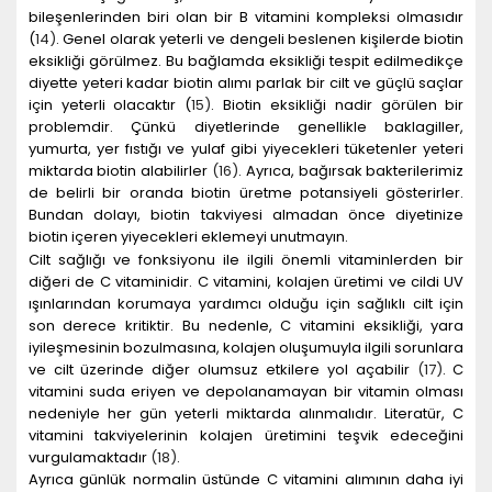
bileşenlerinden biri olan bir B vitamini kompleksi olmasıdır
(
14
)
. Genel olarak yeterli ve dengeli beslenen kişilerde biotin
eksikliği görülmez. Bu bağlamda eksikliği tespit edilmedikçe
diyette yeteri kadar biotin alımı parlak bir cilt ve güçlü saçlar
için yeterli olacaktır (
15
)
. Biotin eksikliği nadir görülen bir
problemdir. Çünkü diyetlerinde genellikle baklagiller,
yumurta, yer fıstığı ve yulaf gibi yiyecekleri tüketenler yeteri
miktarda biotin alabilirler
(
16
)
. Ayrıca, bağırsak bakterilerimiz
de belirli bir oranda biotin üretme potansiyeli gösterirler.
Bundan dolayı, biotin takviyesi almadan önce diyetinize
biotin içeren yiyecekleri eklemeyi unutmayın.
Cilt sağlığı ve fonksiyonu ile ilgili önemli vitaminlerden bir
diğeri de C vitaminidir. C vitamini, kolajen üretimi ve cildi UV
ışınlarından korumaya yardımcı olduğu için sağlıklı cilt için
son derece kritiktir. Bu nedenle, C vitamini eksikliği, yara
iyileşmesinin bozulmasına, kolajen oluşumuyla ilgili sorunlara
ve cilt üzerinde diğer olumsuz etkilere yol açabilir
(
17
)
. C
vitamini suda eriyen ve depolanamayan bir vitamin olması
nedeniyle her gün yeterli miktarda alınmalıdır. Literatür, C
vitamini takviyelerinin kolajen üretimini teşvik edeceğini
vurgulamaktadır
(
18
)
.
Ayrıca günlük normalin üstünde C vitamini alımının daha iyi