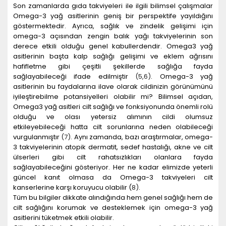
Son zamanlarda gıda takviyeleri ile ilgili bilimsel çalışmalar
Omega-3 yağ asitlerinin geniş bir perspektife yayıldığını
göstermektedir. Ayrıca, sağlık ve zindelik gelişimi için
omega-3 açısından zengin balık yağı takviyelerinin son
derece etkili olduğu genel kabullerdendir. Omega3 yağ
asitlerinin başta kalp sağlığı gelişimi ve eklem ağrısını
hafifletme gibi çeşitli şekillerde sağlığa fayda
sağlayabileceği ifade edilmiştir
(
5
,6
)
. Omega-3 yağ
asitlerinin bu faydalarına ilave olarak cildinizin görünümünü
iyileştirebilme potansiyelleri olabilir mi? Bilimsel açıdan,
Omega3 yağ asitleri cilt sağlığı ve fonksiyonunda önemli rolü
olduğu ve olası yetersiz alımının cildi olumsuz
etkileyebileceği hatta cilt sorunlarına neden olabileceği
vurgulanmıştır
(
7
)
. Aynı zamanda, bazı araştırmalar, omega-
3 takviyelerinin atopik dermatit, sedef hastalığı, akne ve cilt
ülserleri gibi cilt rahatsızlıkları olanlara fayda
sağlayabileceğini gösteriyor. Her ne kadar elimizde yeterli
güncel kanıt olmasa da Omega-3 takviyeleri cilt
kanserlerine karşı koruyucu olabilir (
8
)
.
Tüm bu bilgiler dikkate alındığında hem genel sağlığı hem de
cilt sağlığını korumak ve desteklemek için omega-3 yağ
asitlerini tüketmek etkili olabilir.