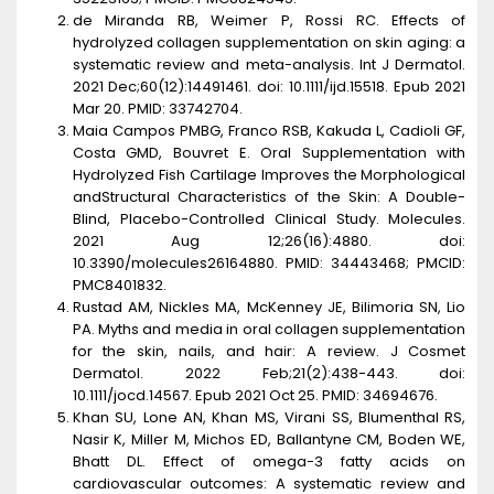
de Miranda RB, Weimer P, Rossi RC. Effects of
hydrolyzed collagen supplementation on skin aging: a
systematic review and meta-analysis. Int J Dermatol.
2021 Dec;60(12):14491461. doi: 10.1111/ijd.15518. Epub 2021
Mar 20. PMID: 33742704.
Maia Campos PMBG, Franco RSB, Kakuda L, Cadioli GF,
Costa GMD, Bouvret E. Oral Supplementation with
Hydrolyzed Fish Cartilage Improves the Morphological
andStructural Characteristics of the Skin: A Double-
Blind, Placebo-Controlled Clinical Study. Molecules.
2021 Aug 12;26(16):4880. doi:
10.3390/molecules26164880. PMID: 34443468; PMCID:
PMC8401832.
Rustad AM, Nickles MA, McKenney JE, Bilimoria SN, Lio
PA. Myths and media in oral collagen supplementation
for the skin, nails, and hair: A review. J Cosmet
Dermatol. 2022 Feb;21(2):438-443. doi:
10.1111/jocd.14567. Epub 2021 Oct 25. PMID: 34694676.
Khan SU, Lone AN, Khan MS, Virani SS, Blumenthal RS,
Nasir K, Miller M, Michos ED, Ballantyne CM, Boden WE,
Bhatt DL. Effect of omega-3 fatty acids on
cardiovascular outcomes: A systematic review and