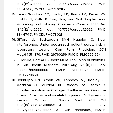
13;12(12):e12062. doi: 10.7759/cureus.12062. PMID:
33447491; PMCID: PMC7802115.
Perez-Sanchez AC, Tantry EK, Burns EK, Perez VM,
Prabhu S, Katta R. Skin, Hair, and Nail Supplements:
Marketing and Labeling Concerns. Cureus. 2020 Dec
13;12(12):e12062. doi: 10.7759/cureus.12062. PMID:
33447491; PMCID: PMC78021
Gifford JL, Sadrzadeh SMH, Naugler C. Biotin
interference: Underrecognized patient safety risk in
laboratory testing. Can Fam Physician. 2018
May;64(5):370. PMID: 29760259; PMCID: PMC5951654.
Pullar JM, Carr AC, Vissers MCM. The Roles of Vitamin C
in Skin Health. Nutrients. 2017 Aug 12;9(8):866. doi:
10.3390/nu9080866. PMID: 28805671; PMCID:
PMC5579659.
DePhillipo NN, Aman ZS, Kennedy MI, Begley JP,
Moatshe G, LaPrade RF. Efficacy of Vitamin C
Supplementation on Collagen Synthesis and Oxidative
Stress After Musculoskeletal Injuries: A Systematic
Review. Orthop J Sports Med. 2018 Oct
25;6(10):2325967118804544. doi:
10.1177/2325967118804544. PMID: 30386805; PMCID: