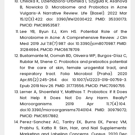
Chilicka K, Dzieńdziora-Urbińska I, Szyguła R, Asanova
B, Nowicka D. Microbiome and Probiotics in Acne
Vulgaris-A Narrative Review. Life (Basel). 2022 Mar
15;12(3):422. doi: 3390/life12030422. PMID: 35330173;
PMCID: PMC8953587.
Lee YB, Byun EJ, Kim HS. Potential Role of the
Microbiome in Acne: A Comprehensive Review. J Clin
Med. 2019 Jul 7;8(7):987. doi: 10.3390/jcm8070987. PMID:
31284694; PMCID: PMC6678709.
Bustamante M, Oomah BD, Oliveira WP, Burgos-Díaz C,
Rubilar M, Shene C. Probiotics and prebiotics potential
for the care of skin, female urogenital tract, and
respiratory tract. Folia Microbiol (Praha). 2020
Apr;65(2):245-264. doi: 10.1007/s12223-019-00759-3.
Epub 2019 Nov 26. PMID: 31773556; PMCID: PMC7090755.
Lerner A, Shoenfeld Y, Matthias T. Probiotics: If It Does
Not Help It Does Not Do Any
Harm. Really?
Microorganisms. 2019 Apr 11;7(4):104.
doi:
10.3390/microorganisms7040104. PMID: 30979072;
PMCID: PMC6517882.
Perez-Sanchez AC, Tantry EK, Burns EK, Perez VM,
Prabhu S, Katta R. Skin, Hair, and Nail Supplements:
Marketing and Labeling Concerns. Cureus. 2020 Dec