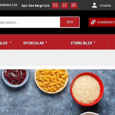
:
:
03
22
00
MANINA SOR
Aynı Gün Kargo İçin
HESABIM - 
ARA
KOMBİNASY
NLER
SPORCULAR
ETKİNLİKLER