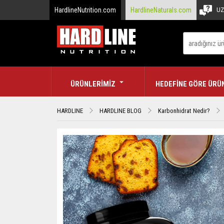
HardlineNutrition.com
HardlineNaturals.com
UZ
ÜRÜNLERİMİZ
HEDEFİNE GÖRE ÜRÜ
HARDLINE
HARDLINE BLOG
Karbonhidrat Nedir?