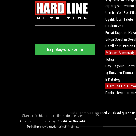
Sipariş Ve Teslimat
Üretim Yeri Sertifika
Üyelik İptal Talebi
Hakkımızda
Fırsat Kuponu Kaza
Sıkça Sorulan Soru
Hardline Nutrition 
Bayi Başvuru Formu
Müşteri Memnuniyet
İletişim
Bayi Başvuru Form
İş Başvuru Formu
E-Katalog
Hardline Ödül Pro
Banka Hesaplarımız
Gıda Tarım ve Hayvancılık Bakanlığı Koruma
Size daha iyi hizmet sunabilmek adına çerezler
kullanıyoruz. Detaylı bilgiye
Gizlilik ve Güvenlik
Politikası
sayfamızdan erişebilirsiniz..