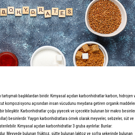
artışmalı başlıklardan biridir. Kimyasal açıdan karbonhidratlar karbon, hidrojen 
Vücut kompozisyonu açısından insan vücudunu meydana getiren organik maddele
 bir bileşiktir. Karbonhidratlar çoğu yiyecek ve içecekte bulunan bir makro besinl
ahıllar) besinlerdir. Yaygın karbonhidratlara örnek olarak meyveler, sebzeler, süt ve
erilebilir. Kimyasal açıdan karbonhidratlar 3 gruba ayrılırlar. Bunlar:
dur. Meyvede bulunan früktoz, sütte bulunan laktoz ve sofra şekerinde bulunan