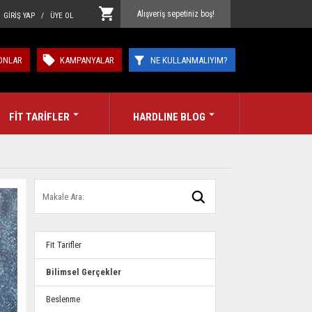
Alışveriş sepetiniz boş!
GİRİŞ YAP / ÜYE OL
ONLAR
KAMPANYALAR
NE KULLANMALIYIM?
FİT TARİFLER
HARDLINE BLOG
Fit Tarifler
Bilimsel Gerçekler
Beslenme