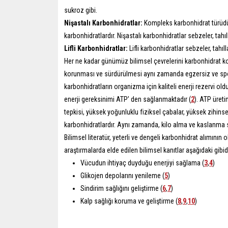
sukroz gibi.
Nişastalı Karbonhidratlar:
Kompleks karbonhidrat türüdür
karbonhidratlardır. Nişastalı karbonhidratlar sebzeler, tahıll
Lifli Karbonhidratlar:
Lifli karbonhidratlar sebzeler, tahı
Her ne kadar günümüz bilimsel çevrelerini karbonhidrat ko
korunması ve sürdürülmesi aynı zamanda egzersiz ve sporti
karbonhidratların organizma için kaliteli enerji rezervi o
enerji gereksinimi ATP’ den sağlanmaktadır (
2
). ATP üreti
tepkisi, yüksek yoğunluklu fiziksel çabalar, yüksek zihins
karbonhidratlardır. Aynı zamanda, kilo alma ve kaslanma sü
Bilimsel literatür, yeterli ve dengeli karbonhidrat alımının
araştırmalarda elde edilen bilimsel kanıtlar aşağıdaki gibidi
Vücudun ihtiyaç duyduğu enerjiyi sağlama (
3
,
4
)
Glikojen depolarını yenileme (
5
)
Sindirim sağlığını geliştirme (
6
,
7
)
Kalp sağlığı koruma ve geliştirme (
8
,
9
,
10
)