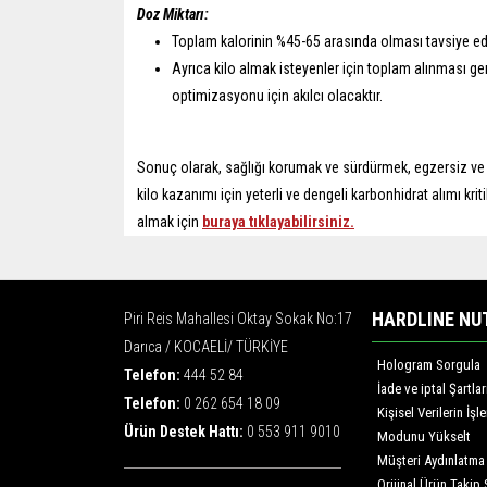
Doz Miktarı:
Toplam kalorinin %45-65 arasında olması tavsiye edil
Ayrıca kilo almak isteyenler için toplam alınması ge
optimizasyonu için akılcı olacaktır.
Sonuç olarak, sağlığı korumak ve sürdürmek, egzersiz ve 
kilo kazanımı için yeterli ve dengeli karbonhidrat alımı kri
almak için
buraya tıklayabilirsiniz.
HARDLINE NU
Piri Reis Mahallesi Oktay Sokak No:17
Darıca / KOCAELİ/ TÜRKİYE
Hologram Sorgula
Telefon:
444 52 84
İade ve iptal Şartlar
Telefon:
0 262 654 18 09
Kişisel Verilerin İş
Ürün Destek Hattı:
0 553 911 9010
Modunu Yükselt
Müşteri Aydınlatma
Orijinal Ürün Takip 