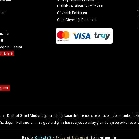
Gizlilik ve Güvenlik Politikası
ları
Güvenlik Politikası
Gıda Güvenliği Politikası
nanlar
lar
Logo Kullanımı
i Anketi
u
gramı
 ve Kontrol Genel Müdürlüğünün aldığı karar ile internet siteleri üzerinden ürünler hakkı
Siz değerli kullanıcılarımıza gösterdiğiniz hassasiyet ve anlayıştan dolayı teşekkür ederiz
Bu site,
OniksSoft
- E-ticaret Sistemleri
ile hazırlanmıştır.