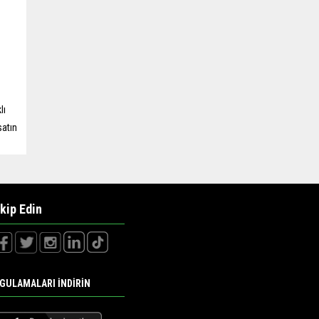
lı
satın
kip Edin
GULAMALARI İNDİRİN