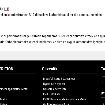
ir (
11
).
reken kalori miktarının %10 daha ilave karbonhidrat alımı kilo alma süreçlerinin
spor performansını geliştirmek, toparlanma süreçlerini optimize etmek ve sağlık
tiktir. Karbonhidrat takviyelerini incelemek ve size en uygun karbonhidrat içeriğini 
TRITION
Güvenlik
Ta
Mesafeli Satış Sözleşmesi
ı
Üyelik Sözleşmesi
lenmesi Aydınlatma Metni
Garanti İade ve İptal
UY
KVK Politikası
 Metni
KVKK Kapsamında Aydınlatma Metni
Sistemi
Ön Bilgilendirme Formu