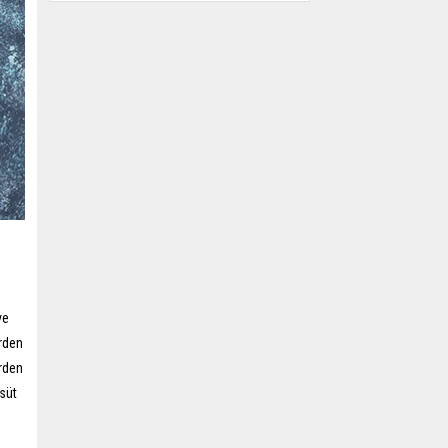
ve
rden
erden
 süt