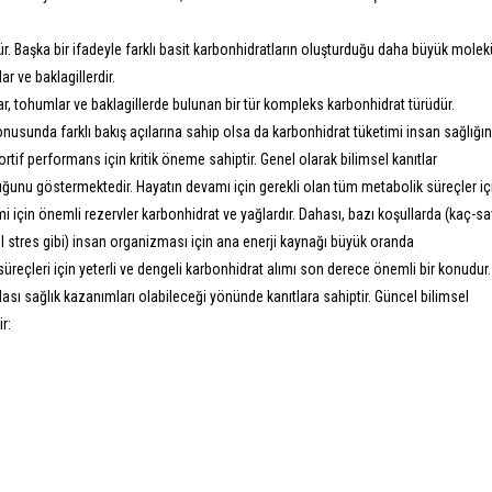
. Başka bir ifadeyle farklı basit karbonhidratların oluşturduğu daha büyük molek
ar ve baklagillerdir.
llar, tohumlar ve baklagillerde bulunan bir tür kompleks karbonhidrat türüdür.
nusunda farklı bakış açılarına sahip olsa da karbonhidrat tüketimi insan sağlığın
f performans için kritik öneme sahiptir. Genel olarak bilimsel kanıtlar
lduğunu göstermektedir. Hayatın devamı için gerekli olan tüm metabolik süreçler iç
mi için önemli rezervler karbonhidrat ve yağlardır. Dahası, bazı koşullarda (kaç-s
el stres gibi) insan organizması için ana enerji kaynağı büyük oranda
reçleri için yeterli ve dengeli karbonhidrat alımı son derece önemli bir konudur.
 olası sağlık kazanımları olabileceği yönünde kanıtlara sahiptir. Güncel bilimsel
r: