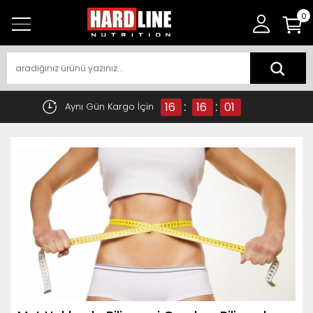
0
:
:
16
16
01
Aynı Gün Kargo İçin