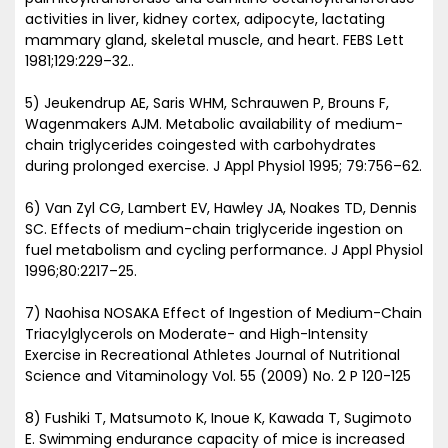
activities in liver, kidney cortex, adipocyte, lactating
mammary gland, skeletal muscle, and heart. FEBS Lett
1981;129:229–32..
5) Jeukendrup AE, Saris WHM, Schrauwen P, Brouns F,
Wagenmakers AJM. Metabolic availability of medium-
chain triglycerides coingested with carbohydrates
during prolonged exercise. J Appl Physiol 1995; 79:756–62.
6) Van Zyl CG, Lambert EV, Hawley JA, Noakes TD, Dennis
SC. Effects of medium-chain triglyceride ingestion on
fuel metabolism and cycling performance. J Appl Physiol
1996;80:2217–25.
7) Naohisa NOSAKA Effect of Ingestion of Medium-Chain
Triacylglycerols on Moderate- and High-Intensity
Exercise in Recreational Athletes Journal of Nutritional
Science and Vitaminology Vol. 55 (2009) No. 2 P 120-125
8) Fushiki T, Matsumoto K, Inoue K, Kawada T, Sugimoto
E. Swimming endurance capacity of mice is increased