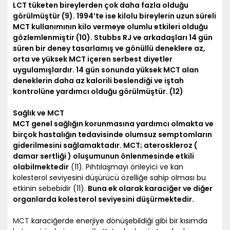
LCT tüketen bireylerden çok daha fazla olduğu
görülmüştür (9). 1994’te ise kilolu bireylerin uzun süreli
MCT kullanımının kilo vermeye olumlu etkileri olduğu
gözlemlenmiştir (10). Stubbs RJ ve arkadaşları 14 gün
süren bir deney tasarlamış ve gönüllü deneklere az,
orta ve yüksek MCT içeren serbest diyetler
uygulamışlardır. 14 gün sonunda yüksek MCT alan
deneklerin daha az kalorili beslendiği ve iştah
kontrolüne yardımcı olduğu görülmüştür. (12)
Sağlık ve MCT
MCT genel sağlığın korunmasına yardımcı olmakta ve
birçok hastalığın tedavisinde olumsuz semptomların
giderilmesini sağlamaktadır. MCT; ateroskleroz (
damar sertliği ) oluşumunun önlenmesinde etkili
olabilmektedir
(11). Pıhtılaşmayı önleyici ve kan
kolesterol seviyesini düşürücü özelliğe sahip olması bu
etkinin sebebidir (11).
Buna ek olarak karaciğer ve diğer
organlarda kolesterol seviyesini düşürmektedir.
MCT
karaciğerde enerjiye dönüşebildiği gibi bir kısımda