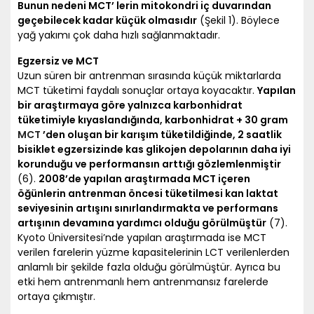
Bunun nedeni MCT’ lerin mitokondri iç duvarından
geçebilecek kadar küçük olmasıdır
(Şekil 1). Böylece
yağ yakımı çok daha hızlı sağlanmaktadır.
Egzersiz ve MCT
Uzun süren bir antrenman sırasında küçük miktarlarda
MCT tüketimi faydalı sonuçlar ortaya koyacaktır.
Yapılan
bir araştırmaya göre yalnızca karbonhidrat
tüketimiyle kıyaslandığında, karbonhidrat + 30 gram
MCT
’den oluşan bir karışım tüketildiğinde, 2 saatlik
bisiklet egzersizinde kas glikojen depolarının daha iyi
korunduğu ve performansın arttığı gözlemlenmiştir
(6).
2008’de yapılan araştırmada MCT içeren
öğünlerin antrenman öncesi tüketilmesi kan laktat
seviyesinin artışını sınırlandırmakta ve performans
artışının devamına yardımcı olduğu görülmüştür
(7).
Kyoto Üniversitesi’nde yapılan araştırmada ise MCT
verilen farelerin yüzme kapasitelerinin LCT verilenlerden
anlamlı bir şekilde fazla olduğu görülmüştür. Ayrıca bu
etki hem antrenmanlı hem antrenmansız farelerde
ortaya çıkmıştır.