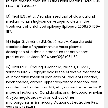
libitum feeding men. Int J Obes Relat Metab Disord 1996
May;20(5):435-44
13) Neal, E.G., et al. A randomized trial of classical and
medium-chain triglyceride ketogenic diets in the
treatment of childhood epilepsy. Epilepsia 2009;50:1109-
1117.
14) Rojas G, Jiménez JM, Gutiérrez JM. Caprylic acid
fractionation of hyperimmune horse plasma:
description of a simple procedure for antivenom
production. Toxicon. 1994 Mar;32(3):351-63.
15) Omura Y, O'Young B, Jones M, Pallos A, Duvvi H,
Shimotsuura Y. Caprylic acid in the effective treatment
of intractable medical problems of frequent urination,
incontinence, chronic upper respiratory infection, root
canalled tooth infection, ALS, etc., caused by asbestos &
mixed infections of Candida albicans, Helicobacter pylori
& cytomegalovirus with or without other
microorganisms & mercury. Acupunct Electrother Res.
2011;36(1-2):19-64.