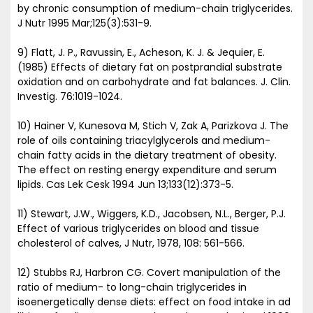
by chronic consumption of medium-chain triglycerides.
J Nutr 1995 Mar;125(3):531-9.
9) Flatt, J. P., Ravussin, E., Acheson, K. J. & Jequier, E.
(1985) Effects of dietary fat on postprandial substrate
oxidation and on carbohydrate and fat balances. J. Clin.
Investig. 76:1019-1024.
10) Hainer V, Kunesova M, Stich V, Zak A, Parizkova J. The
role of oils containing triacylglycerols and medium-
chain fatty acids in the dietary treatment of obesity.
The effect on resting energy expenditure and serum
lipids. Cas Lek Cesk 1994 Jun 13;133(12):373-5.
11) Stewart, J.W., Wiggers, K.D., Jacobsen, N.L., Berger, P.J.
Effect of various triglycerides on blood and tissue
cholesterol of calves, J Nutr, 1978, 108: 561-566.
12) Stubbs RJ, Harbron CG. Covert manipulation of the
ratio of medium- to long-chain triglycerides in
isoenergetically dense diets: effect on food intake in ad