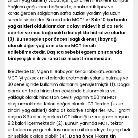
zincirli yağ asitleri) vücut için çok önemli etkilere sahiptir.
Yağların çoğu ince bağırsakta, pankreatik lipaz ve
karaciğerden salgılanan safra tuzları yardımıyla uzun
sürede sindirilirler. Bu noktada
MCT
’ler 8 ile 10 karbonlu
yağ asitleri olduklarından dolayı mideyi hızlıca terk
ederler ve ince bağırsakta kolaylıkla hidrolize olurlar
(3). Bu sebeple spor öncesi sağlıklı enerji kaynağı
olarak diğer yağların aksine MCT tercih
edilebilmektedir. Başlıca sebebi egzersiz sırasında
bireye şişkinlik ve rahatsız hissettirmemesidir.
1980’lerde Dr. Vigen K. Babayan kendi laboratuvarında
MCT ’yi yüksek miktarlarda üretmenin yolunu bulmuş ve
30 sene içinde kullanım alanlarını genişletmiştir (1). Doğal
olarak en fazla hindistan cevizinde bulunmakta ve
yaklaşık olarak hindistan cevizi yağının %60 ‘ını MCT
oluşturmaktadır. Kalori değeri olarak LCT ‘lerden (uzun
zincirli yağ asitleri) daha az kaloriye sahiptirler. MCT gram
başına 8.3 kalori içerirken LCT bilindiği üzere gram başına
9.2 kalori içermektedir (2). Bunun yanında MCT, tekrar
esterlenmeye gerek duymadan mitokondriye taşınıp hızlı
bir şekilde okside olabilir (4).
Daha önce l-karnitin