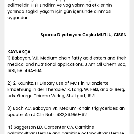
edilmelidir. Hızlı sindirim ve yağ yakımına etkilerinin
yanında sağlıklı yaşam için gün içerisinde alınması
uygundur.
Sporcu Diyetisyeni Coşku MUTLU, CISSN
KAYNAKÇA
1) Babayan, V.K. Medium chain fatty acid esters and their
medical and nutritional applications. J Am Oil Chem Soc,
1981, 58: 49A-51A.
2) 2. Kaunitz, H. Dietary use of MCT in “Bilanzierte
Ernaehrung in der Therapie,” K. Lang, W. Fekl, and G. Berg,
eds. George Thieme Verlag, Stuttgart, 1971.
3) Bach AC, Babayan VK. Medium-chain triglycerides: an
update. Am J Clin Nutr 1982;36:950–62.
4) Saggerson ED, Carpenter CA. Carnitine
palmitoyltransferase and carnitine octanoyltransferase