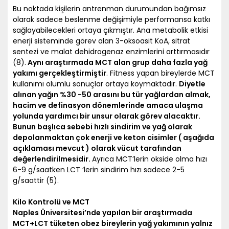
Bu noktada kişilerin antrenman durumundan bağımsız
olarak sadece beslenme değişimiyle performansa katkı
sağlayabilecekleri ortaya çıkmıştır. Ana metabolik etkisi
enerji sisteminde görev alan 3-oksoasit KoA, sitrat
sentezi ve malat dehidrogenaz enzimlerini arttırmasıdır
(8).
Aynı araştırmada MCT alan grup daha fazla yağ
yakımı gerçekleştirmiştir
. Fitness yapan bireylerde MCT
kullanımı olumlu sonuçlar ortaya koymaktadır.
Diyetle
alınan yağın %30 -50 arasını bu tür yağlardan almak,
hacim ve definasyon dönemlerinde amaca ulaşma
yolunda yardımcı bir unsur olarak görev alacaktır.
Bunun başlıca sebebi hızlı sindirim ve yağ olarak
depolanmaktan çok enerji ve keton cisimler ( aşağıda
açıklaması mevcut ) olarak vücut tarafından
değerlendirilmesidir.
Ayrıca MCT’lerin okside olma hızı
6-9 g/saatken LCT ‘lerin sindirim hızı sadece 2-5
g/saattir (5).
Kilo Kontrolü ve MCT
Naples Üniversitesi’nde yapılan bir araştırmada
MCT+LCT tüketen obez bireylerin yağ yakımının yalnız