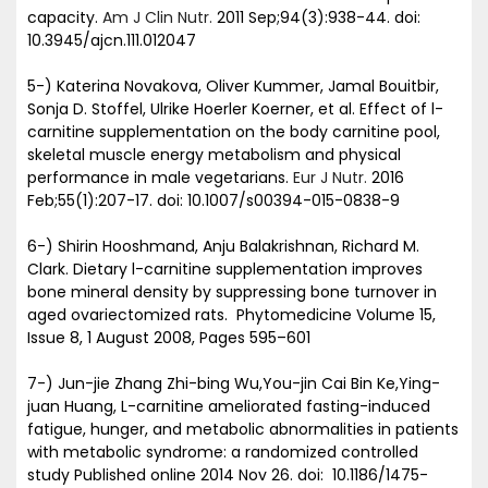
capacity.
Am J Clin Nutr.
2011 Sep;94(3):938-44. doi:
10.3945/ajcn.111.012047
5-) Katerina Novakova, Oliver Kummer, Jamal Bouitbir,
Sonja D. Stoffel, Ulrike Hoerler Koerner, et al. Effect of l-
carnitine supplementation on the body carnitine pool,
skeletal muscle energy metabolism and physical
performance in male vegetarians.
Eur J Nutr.
2016
Feb;55(1):207-17. doi: 10.1007/s00394-015-0838-9
​6-) Shirin Hooshmand, Anju Balakrishnan, Richard M.
Clark. Dietary l-carnitine supplementation improves
bone mineral density by suppressing bone turnover in
aged ovariectomized rats. Phytomedicine Volume 15,
Issue 8, 1 August 2008, Pages 595–601
7-) Jun-jie Zhang Zhi-bing Wu,You-jin Cai Bin Ke,Ying-
juan Huang, L-carnitine ameliorated fasting-induced
fatigue, hunger, and metabolic abnormalities in patients
with metabolic syndrome: a randomized controlled
study Published online 2014 Nov 26. doi: 10.1186/1475-