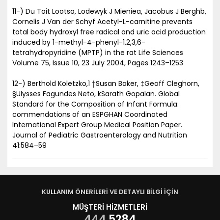
11-) Du Toit Lootsa, Lodewyk J Mieniea, Jacobus J Berghb,
Cornelis J Van der Schyf Acetyl-L-carnitine prevents
total body hydroxyl free radical and uric acid production
induced by 1-methyl-4-phenyl-1,2,3,6-
tetrahydropyridine (MPTP) in the rat Life Sciences
Volume 75, Issue 10, 23 July 2004, Pages 1243–1253
12-) Berthold Koletzko,1 †Susan Baker, ‡Geoff Cleghorn,
§Ulysses Fagundes Neto, kSarath Gopalan. Global
Standard for the Composition of Infant Formula:
commendations of an ESPGHAN Coordinated
International Expert Group Medical Position Paper.
Journal of Pediatric Gastroenterology and Nutrition
41:584–59
KULLANIM ÖNERİLERİ VE DETAYLI BİLGİ İÇİN
MÜŞTERİ HİZMETLERİ
444
5284