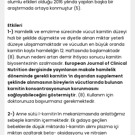
olumlu etkileri olduğu 2016 yılında yapılan başka bir
araştırmada ortaya konmuştur (5).
Etkileri
1-)
Hamilelik ve emzirme sürecinde vücut karnitin düzeyi
hızlı bir şekilde düşmekte ve diyetle alınan miktar yeterli
düzeye ulaşamamaktadır ve vücudun en büyük oranda
karnitin kaybı hamileliğin 12. Haftasında başlamaktadır
(8). Bunun nedeni artan demir ihtiyacı sonucu karnitin
biyosentezinin azalmasıdır.
European Journal of Clinical
Nutrition dergisinde yayınlanan makale hamilelik
döneminde gerekli karnitin ‘in dışarıdan supplement
şeklinde alınmasının bireylerin vücutlarında bulunan
karnitin konsantrasyonunun korunmasını
sağlayabileceğini göstermiştir.
(8). Kullanım için
doktorunuza başvurmanız gerekmektedir.
2-)
Anne sütü
l-karnitin
’in mekanizmasında anlattığımız
sebeple karnitin içermektedir. Ek gıdaya geçilen
bebeklerde düşük miktarda l-karnitin alımı plazma içi
miktarı azaltarak beta- oksidasyonu ve nitrojen