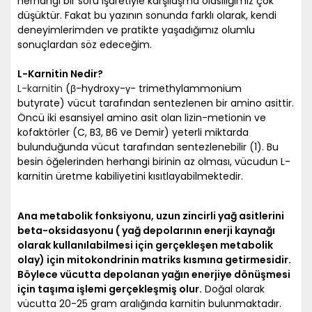
herhangi bir soru işaretiyle karşılaşma olasılığımız çok
düşüktür. Fakat bu yazının sonunda farklı olarak, kendi
deneyimlerimden ve pratikte yaşadığımız olumlu
sonuçlardan söz edeceğim.
L-Karnitin Nedir?
L-karnitin
(β-hydroxy-γ- trimethylammonium
butyrate) vücut tarafından sentezlenen bir amino asittir.
Öncü iki esansiyel amino asit olan lizin-metionin ve
kofaktörler (C, B3, B6 ve Demir) yeterli miktarda
bulunduğunda vücut tarafından sentezlenebilir (1). Bu
besin öğelerinden herhangi birinin az olması, vücudun L-
karnitin üretme kabiliyetini kısıtlayabilmektedir.
Ana metabolik fonksiyonu, uzun zincirli yağ asitlerini
beta-oksidasyonu ( yağ depolarının enerji kaynağı
olarak kullanılabilmesi için gerçekleşen metabolik
olay) için mitokondrinin matriks kısmına getirmesidir.
Böylece vücutta depolanan yağın enerjiye dönüşmesi
için taşıma işlemi gerçekleşmiş olur.
Doğal olarak
vücutta 20-25 gram aralığında karnitin bulunmaktadır.