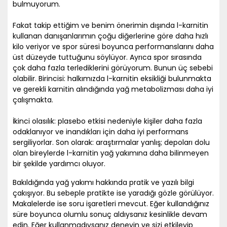
bulmuyorum.
Fakat takip ettiğim ve benim önerimin dışında l-karnitin
kullanan danışanlarımın çoğu diğerlerine göre daha hızlı
kilo veriyor ve spor süresi boyunca performanslarını daha
üst düzeyde tuttuğunu söylüyor. Ayrıca spor sırasında
çok daha fazla terlediklerini görüyorum. Bunun üç sebebi
olabilir. Birincisi: halkımızda l-karnitin eksikliği bulunmakta
ve gerekli karnitin alındığında yağ metabolizması daha iyi
çalışmakta.
İkinci olasılık: plasebo etkisi nedeniyle kişiler daha fazla
odaklanıyor ve inandıkları için daha iyi performans
sergiliyorlar. Son olarak: araştırmalar yanlış; depoları dolu
olan bireylerde l-karnitin yağ yakımına daha bilinmeyen
bir şekilde yardımcı oluyor.
Bakıldığında yağ yakımı hakkında pratik ve yazılı bilgi
çakışıyor. Bu sebeple pratikte ise yaradığı gözle görülüyor.
Makalelerde ise soru işaretleri mevcut. Eğer kullandığınız
süre boyunca olumlu sonuç aldıysanız kesinlikle devam
edin. Eğer kullanmadıysanız deneyin ve sizi etkileyip