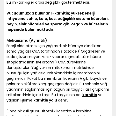
Bu miktar kişiler arası değişiklik göstermektedir.
Vücudumuzda bulunan l-karnitin; yüksek enerji
ihtiyacına sahip, kalp, kas, bağışıklık sistemi hücreleri,
beyin, sinir hücreleri ve sperm gibi organ ve hücrelerin
hepsinde bulunmaktadır.
Mekanizma (Ayrıntılı)
Enerji elde etmek için yağ asidi bir hücreye alındıktan
sonra yağ asil CoA tarafından sitozolde ( Organeller ve
suda çözünmeyen zarsız yapılar dışındaki tüm hücre
sitoplazmasının sıvı ortamı ) CoA türevlerine
dönüştürülür. Yağ yakımı mitokondri matriksinde
oluştuğu için yağ asidi mitokondrinin iç membranını
geçmelidir. Fakat bu membran koenzim A gibi büyük ve
polar moleküllere karşı geçirgen değildir. Bu sebeple yağ
yakımının sağlanması için özgün bir taşıyıcı, asil gruplarını
mitokondrinin içine taşır. Bu taşıyıcının adı
karnitin
ve
yapılan işleme
karnitin yolu
denir.
​Önce bir asil grubu sitozolik koenzim A karnitine