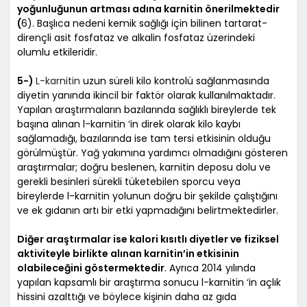
yoğunluğunun artması adına karnitin önerilmektedir
(
6). Başlıca nedeni kemik sağlığı için bilinen tartarat-
dirençli asit fosfataz ve alkalin fosfataz üzerindeki
olumlu etkileridir.
5-)
L-karnitin
uzun süreli kilo kontrolü sağlanmasında
diyetin yanında ikincil bir faktör olarak kullanılmaktadır.
Yapılan araştırmaların bazılarında sağlıklı bireylerde tek
başına alınan l-karnitin ‘in direk olarak kilo kaybı
sağlamadığı, bazılarında ise tam tersi etkisinin olduğu
görülmüştür. Yağ yakımına yardımcı olmadığını gösteren
araştırmalar; doğru beslenen, karnitin deposu dolu ve
gerekli besinleri sürekli tüketebilen sporcu veya
bireylerde l-karnitin yolunun doğru bir şekilde çalıştığını
ve ek gıdanın artı bir etki yapmadığını belirtmektedirler.
Diğer araştırmalar ise kalori kısıtlı diyetler ve fiziksel
aktiviteyle birlikte alınan karnitin’in etkisinin
olabileceğini göstermektedir
. Ayrıca 2014 yılında
yapılan kapsamlı bir araştırma sonucu l-karnitin ‘in açlık
hissini azalttığı ve böylece kişinin daha az gıda