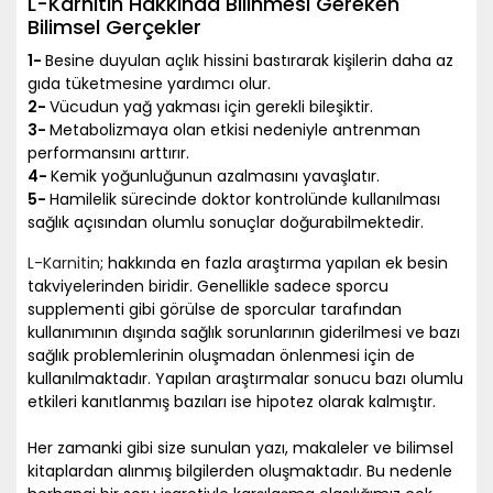
L-Karnitin Hakkında Bilinmesi Gereken
Bilimsel Gerçekler
1-
Besine duyulan açlık hissini bastırarak kişilerin daha az
gıda tüketmesine yardımcı olur.
2-
Vücudun yağ yakması için gerekli bileşiktir.
3-
Metabolizmaya olan etkisi nedeniyle antrenman
performansını arttırır.
4-
Kemik yoğunluğunun azalmasını yavaşlatır.
5-
Hamilelik sürecinde doktor kontrolünde kullanılması
sağlık açısından olumlu sonuçlar doğurabilmektedir.
L-Karnitin
; hakkında en fazla araştırma yapılan ek besin
takviyelerinden biridir. Genellikle sadece sporcu
supplementi gibi görülse de sporcular tarafından
kullanımının dışında sağlık sorunlarının giderilmesi ve bazı
sağlık problemlerinin oluşmadan önlenmesi için de
kullanılmaktadır. Yapılan araştırmalar sonucu bazı olumlu
etkileri kanıtlanmış bazıları ise hipotez olarak kalmıştır.
Her zamanki gibi size sunulan yazı, makaleler ve bilimsel
kitaplardan alınmış bilgilerden oluşmaktadır. Bu nedenle