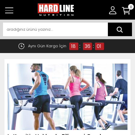
0
:
:
18
36
00
Aynı Gün Kargo İçin