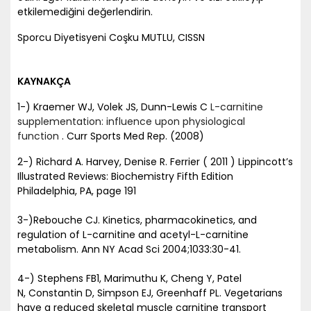
etkilemediğini değerlendirin.
Sporcu Diyetisyeni Coşku MUTLU, CISSN
KAYNAKÇA
1-) Kraemer WJ, Volek JS, Dunn-Lewis C
L-carnitine
supplementation: influence upon physiological
function
. Curr Sports Med Rep. (2008)
2-) Richard A. Harvey, Denise R. Ferrier ( 2011 ) Lippincott’s
Illustrated Reviews: Biochemistry Fifth Edition
Philadelphia, PA, page 191
3-)Rebouche CJ. Kinetics, pharmacokinetics, and
regulation of L-carnitine and acetyl-L-carnitine
metabolism. Ann NY Acad Sci 2004;1033:30-41.
4-) Stephens FB1, Marimuthu K, Cheng Y, Patel
N, Constantin D, Simpson EJ, Greenhaff PL. Vegetarians
have a reduced skeletal muscle carnitine transport