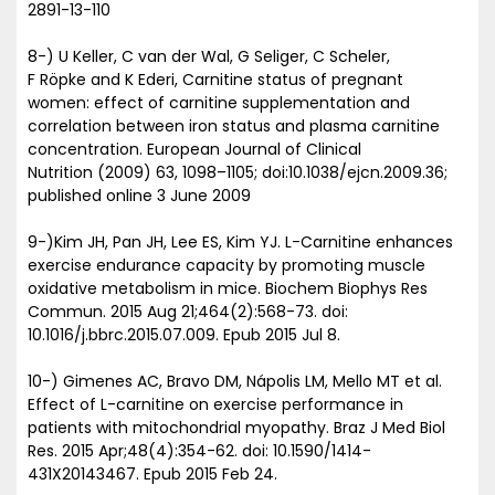
2891-13-110
8-) U Keller, C van der Wal, G Seliger, C Scheler,
F Röpke and K Ederi, Carnitine status of pregnant
women: effect of carnitine supplementation and
correlation between iron status and plasma carnitine
concentration. European Journal of Clinical
Nutrition (2009) 63, 1098–1105; doi:10.1038/ejcn.2009.36;
published online 3 June 2009
9-)Kim JH, Pan JH, Lee ES, Kim YJ. L-Carnitine enhances
exercise endurance capacity by promoting muscle
oxidative metabolism in mice. Biochem Biophys Res
Commun. 2015 Aug 21;464(2):568-73. doi:
10.1016/j.bbrc.2015.07.009. Epub 2015 Jul 8.
10-) Gimenes AC, Bravo DM, Nápolis LM, Mello MT et al.
Effect of L-carnitine on exercise performance in
patients with mitochondrial myopathy. Braz J Med Biol
Res. 2015 Apr;48(4):354-62. doi: 10.1590/1414-
431X20143467. Epub 2015 Feb 24.