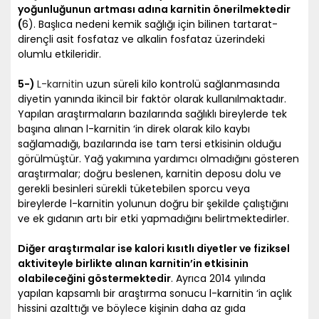
yoğunluğunun artması adına karnitin önerilmektedir
(
6). Başlıca nedeni kemik sağlığı için bilinen tartarat-
dirençli asit fosfataz ve alkalin fosfataz üzerindeki
olumlu etkileridir.
5-)
L-karnitin
uzun süreli kilo kontrolü sağlanmasında
diyetin yanında ikincil bir faktör olarak kullanılmaktadır.
Yapılan araştırmaların bazılarında sağlıklı bireylerde tek
başına alınan l-karnitin ‘in direk olarak kilo kaybı
sağlamadığı, bazılarında ise tam tersi etkisinin olduğu
görülmüştür. Yağ yakımına yardımcı olmadığını gösteren
araştırmalar; doğru beslenen, karnitin deposu dolu ve
gerekli besinleri sürekli tüketebilen sporcu veya
bireylerde l-karnitin yolunun doğru bir şekilde çalıştığını
ve ek gıdanın artı bir etki yapmadığını belirtmektedirler.
Diğer araştırmalar ise kalori kısıtlı diyetler ve fiziksel
aktiviteyle birlikte alınan karnitin’in etkisinin
olabileceğini göstermektedir
. Ayrıca 2014 yılında
yapılan kapsamlı bir araştırma sonucu l-karnitin ‘in açlık
hissini azalttığı ve böylece kişinin daha az gıda