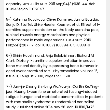
capacity.
Am J Clin Nutr.
2011 Sep;94(3):938-44. doi:
10.3945/ajcn.111.012047
5-) Katerina Novakova, Oliver Kummer, Jamal Bouitbir,
Sonja D. Stoffel, Ulrike Hoerler Koerner, et al. Effect of l-
carnitine supplementation on the body carnitine pool,
skeletal muscle energy metabolism and physical
performance in male vegetarians.
Eur J Nutr.
2016
Feb;55(1):207-17. doi: 10.1007/s00394-015-0838-9
​6-) Shirin Hooshmand, Anju Balakrishnan, Richard M.
Clark. Dietary l-carnitine supplementation improves
bone mineral density by suppressing bone turnover in
aged ovariectomized rats. Phytomedicine Volume 15,
Issue 8, 1 August 2008, Pages 595–601
7-) Jun-jie Zhang Zhi-bing Wu,You-jin Cai Bin Ke,Ying-
juan Huang, L-carnitine ameliorated fasting-induced
fatigue, hunger, and metabolic abnormalities in patients
with metabolic syndrome: a randomized controlled
study Published online 2014 Nov 26. doi: 10.1186/1475-