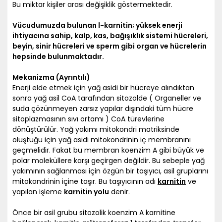
Bu miktar kişiler arası değişiklik göstermektedir.
Vücudumuzda bulunan l-karnitin; yüksek enerji
ihtiyacına sahip, kalp, kas, bağışıklık sistemi hücreleri,
beyin, sinir hücreleri ve sperm gibi organ ve hücrelerin
hepsinde bulunmaktadır.
Mekanizma (Ayrıntılı)
Enerji elde etmek için yağ asidi bir hücreye alındıktan
sonra yağ asil CoA tarafından sitozolde ( Organeller ve
suda çözünmeyen zarsız yapılar dışındaki tüm hücre
sitoplazmasının sıvı ortamı ) CoA türevlerine
dönüştürülür. Yağ yakımı mitokondri matriksinde
oluştuğu için yağ asidi mitokondrinin iç membranını
geçmelidir. Fakat bu membran koenzim A gibi büyük ve
polar moleküllere karşı geçirgen değildir. Bu sebeple yağ
yakımının sağlanması için özgün bir taşıyıcı, asil gruplarını
mitokondrinin içine taşır. Bu taşıyıcının adı
karnitin
ve
yapılan işleme
karnitin yolu
denir.
​Önce bir asil grubu sitozolik koenzim A karnitine