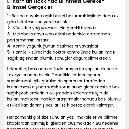
L-Karnitin Hakkında Bilinmesi Gereken
Bilimsel Gerçekler
1-
Besine duyulan açlık hissini bastırarak kişilerin daha az
gıda tüketmesine yardımcı olur.
2-
Vücudun yağ yakması için gerekli bileşiktir.
3-
Metabolizmaya olan etkisi nedeniyle antrenman
performansını arttırır.
4-
Kemik yoğunluğunun azalmasını yavaşlatır.
5-
Hamilelik sürecinde doktor kontrolünde kullanılması
sağlık açısından olumlu sonuçlar doğurabilmektedir.
L-Karnitin
; hakkında en fazla araştırma yapılan ek besin
takviyelerinden biridir. Genellikle sadece sporcu
supplementi gibi görülse de sporcular tarafından
kullanımının dışında sağlık sorunlarının giderilmesi ve bazı
sağlık problemlerinin oluşmadan önlenmesi için de
kullanılmaktadır. Yapılan araştırmalar sonucu bazı olumlu
etkileri kanıtlanmış bazıları ise hipotez olarak kalmıştır.
Her zamanki gibi size sunulan yazı, makaleler ve bilimsel
kitaplardan alınmış bilgilerden oluşmaktadır. Bu nedenle