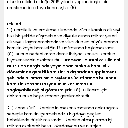
olumlu etkileri olduğu 2016 yılında yapılan başka bir
araştırmada ortaya konmuştur (5).
Etkileri
1-)
Hamilelik ve emzirme sürecinde vücut karnitin düzeyi
hızlı bir şekilde düşmekte ve diyetle alınan miktar yeterli
düzeye ulaşamamaktadır ve vücudun en büyük oranda
karnitin kaybı hamileliğin 12. Haftasında başlamaktadır
(8). Bunun nedeni artan demir ihtiyacı sonucu karnitin
biyosentezinin azalmasıdır.
European Journal of Clinical
Nutrition dergisinde yayınlanan makale hamilelik
döneminde gerekli karnitin ‘in dışarıdan supplement
şeklinde alınmasının bireylerin vücutlarında bulunan
karnitin konsantrasyonunun korunmasını
sağlayabileceğini göstermiştir.
(8). Kullanım için
doktorunuza başvurmanız gerekmektedir.
2-)
Anne sütü
l-karnitin
’in mekanizmasında anlattığımız
sebeple karnitin içermektedir. Ek gıdaya geçilen
bebeklerde düşük miktarda l-karnitin alımı plazma içi
miktarı azaltarak beta- oksidasyonu ve nitrojen