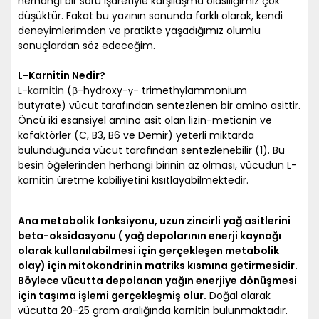
herhangi bir soru işaretiyle karşılaşma olasılığımız çok
düşüktür. Fakat bu yazının sonunda farklı olarak, kendi
deneyimlerimden ve pratikte yaşadığımız olumlu
sonuçlardan söz edeceğim.
L-Karnitin Nedir?
L-karnitin
(β-hydroxy-γ- trimethylammonium
butyrate) vücut tarafından sentezlenen bir amino asittir.
Öncü iki esansiyel amino asit olan lizin-metionin ve
kofaktörler (C, B3, B6 ve Demir) yeterli miktarda
bulunduğunda vücut tarafından sentezlenebilir (1). Bu
besin öğelerinden herhangi birinin az olması, vücudun L-
karnitin üretme kabiliyetini kısıtlayabilmektedir.
Ana metabolik fonksiyonu, uzun zincirli yağ asitlerini
beta-oksidasyonu ( yağ depolarının enerji kaynağı
olarak kullanılabilmesi için gerçekleşen metabolik
olay) için mitokondrinin matriks kısmına getirmesidir.
Böylece vücutta depolanan yağın enerjiye dönüşmesi
için taşıma işlemi gerçekleşmiş olur.
Doğal olarak
vücutta 20-25 gram aralığında karnitin bulunmaktadır.