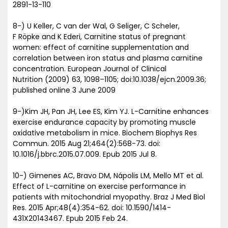
2891-13-110
8-) U Keller, C van der Wal, G Seliger, C Scheler,
F Röpke and K Ederi, Carnitine status of pregnant
women: effect of carnitine supplementation and
correlation between iron status and plasma carnitine
concentration. European Journal of Clinical
Nutrition (2009) 63, 1098–1105; doi:10.1038/ejcn.2009.36;
published online 3 June 2009
9-)Kim JH, Pan JH, Lee ES, Kim YJ. L-Carnitine enhances
exercise endurance capacity by promoting muscle
oxidative metabolism in mice. Biochem Biophys Res
Commun. 2015 Aug 21;464(2):568-73. doi:
10.1016/j.bbrc.2015.07.009. Epub 2015 Jul 8.
10-) Gimenes AC, Bravo DM, Nápolis LM, Mello MT et al.
Effect of L-carnitine on exercise performance in
patients with mitochondrial myopathy. Braz J Med Biol
Res. 2015 Apr;48(4):354-62. doi: 10.1590/1414-
431X20143467. Epub 2015 Feb 24.