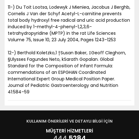
11-) Du Toit Lootsa, Lodewyk J Mieniea, Jacobus J Berghb,
Cornelis J Van der Schyf Acetyl-L-carnitine prevents
total body hydroxyl free radical and uric acid production
induced by 1-methyl-4-phenyl-1,2,3,6-
tetrahydropyridine (MPTP) in the rat Life Sciences
Volume 75, Issue 10, 23 July 2004, Pages 1243–1253
12-) Berthold Koletzko,1 †Susan Baker, ‡Geoff Cleghorn,
§Ulysses Fagundes Neto, kSarath Gopalan. Global
Standard for the Composition of Infant Formula:
commendations of an ESPGHAN Coordinated
International Expert Group Medical Position Paper.
Journal of Pediatric Gastroenterology and Nutrition
41:584–59
KULLANIM ÖNERİLERİ VE DETAYLI BİLGİ İÇİN
MÜŞTERİ HİZMETLERİ
444
5284