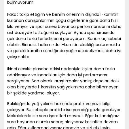
bulmuyorum.
Fakat takip ettiğim ve benim önerimin dışında l-karnitin
kullanan danışanlarımın çoğu diğerlerine göre daha hızlı
kilo veriyor ve spor süresi boyunca performanslarını daha
üst düzeyde tuttuğunu söylüyor. Ayrıca spor sırasında
çok daha fazla terlediklerini görüyorum. Bunun üç sebebi
olabilir. Birincisi: halkımızda l-karnitin eksikliği bulunmakta
ve gerekli karnitin alındığında yağ metabolizması daha iyi
çalışmakta.
İkinci olasılık: plasebo etkisi nedeniyle kişiler daha fazla
odaklanıyor ve inandıkları için daha iyi performans
sergiliyorlar. Son olarak: araştırmalar yanlış; depoları dolu
olan bireylerde l-karnitin yağ yakımına daha bilinmeyen
bir şekilde yardımcı oluyor.
Bakıldığında yağ yakımı hakkında pratik ve yazılı bilgi
çakışıyor. Bu sebeple pratikte ise yaradığı gözle görülüyor.
Makalelerde ise soru işaretleri mevcut. Eğer kullandığınız
süre boyunca olumlu sonuç aldıysanız kesinlikle devam
edin. Eğer kullanmadıysanız deneyin ve sizi etkileyip