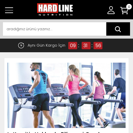
0
:
:
09
31
55
Aynı Gün Kargo İçin