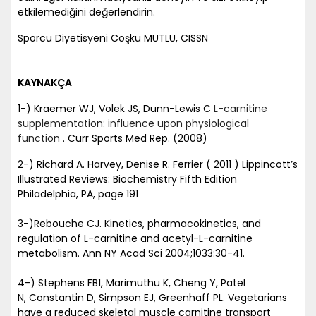
etkilemediğini değerlendirin.
Sporcu Diyetisyeni Coşku MUTLU, CISSN
KAYNAKÇA
1-) Kraemer WJ, Volek JS, Dunn-Lewis C
L-carnitine
supplementation: influence upon physiological
function
. Curr Sports Med Rep. (2008)
2-) Richard A. Harvey, Denise R. Ferrier ( 2011 ) Lippincott’s
Illustrated Reviews: Biochemistry Fifth Edition
Philadelphia, PA, page 191
3-)Rebouche CJ. Kinetics, pharmacokinetics, and
regulation of L-carnitine and acetyl-L-carnitine
metabolism. Ann NY Acad Sci 2004;1033:30-41.
4-) Stephens FB1, Marimuthu K, Cheng Y, Patel
N, Constantin D, Simpson EJ, Greenhaff PL. Vegetarians
have a reduced skeletal muscle carnitine transport