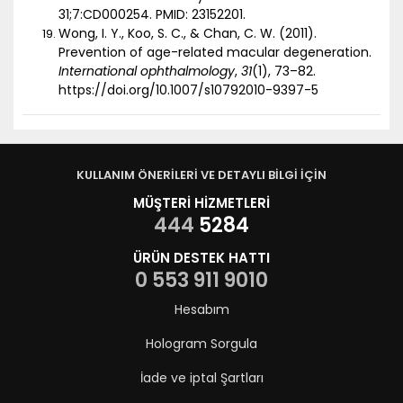
31;7:CD000254. PMID: 23152201.
Wong, I. Y., Koo, S. C., & Chan, C. W. (2011).
Prevention of age-related macular degeneration.
International ophthalmology
,
31
(1), 73–82.
https://doi.org/10.1007/s10792010-9397-5
KULLANIM ÖNERİLERİ VE DETAYLI BİLGİ İÇİN
MÜŞTERİ HİZMETLERİ
444
5284
ÜRÜN DESTEK HATTI
0 553 911 9010
Hesabım
Hologram Sorgula
İade ve iptal Şartları