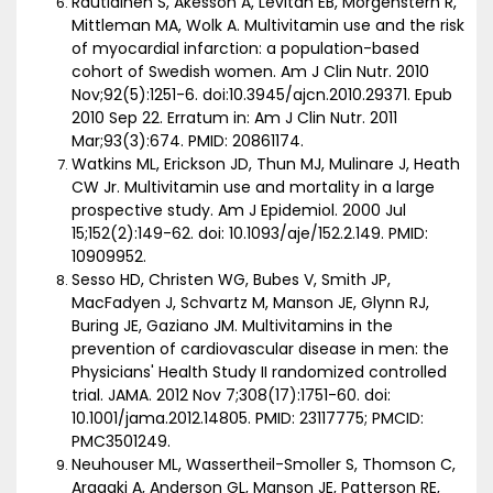
Rautiainen S, Akesson A, Levitan EB, Morgenstern R,
Mittleman MA, Wolk A. Multivitamin use and the risk
of myocardial infarction: a population-based
cohort of Swedish women. Am J Clin Nutr. 2010
Nov;92(5):1251-6. doi:10.3945/ajcn.2010.29371. Epub
2010 Sep 22. Erratum in: Am J Clin Nutr. 2011
Mar;93(3):674. PMID: 20861174.
Watkins ML, Erickson JD, Thun MJ, Mulinare J, Heath
CW Jr. Multivitamin use and mortality in a large
prospective study. Am J Epidemiol. 2000 Jul
15;152(2):149-62. doi: 10.1093/aje/152.2.149. PMID:
10909952.
Sesso HD, Christen WG, Bubes V, Smith JP,
MacFadyen J, Schvartz M, Manson JE, Glynn RJ,
Buring JE, Gaziano JM. Multivitamins in the
prevention of cardiovascular disease in men: the
Physicians' Health Study II randomized controlled
trial. JAMA. 2012 Nov 7;308(17):1751-60. doi:
10.1001/jama.2012.14805. PMID: 23117775; PMCID:
PMC3501249.
Neuhouser ML, Wassertheil-Smoller S, Thomson C,
Aragaki A, Anderson GL, Manson JE, Patterson RE,