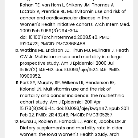
Rohan TE, van Horn L, Shikany JM, Thomas A,
LaCroix A, Prentice RL. Multivitamin use and risk of
cancer and cardiovascular disease in the
Women's Health Initiative cohorts. Arch Intern Med.
2009 Feb 9;169(3):294-304.
doi: 10.1001/archinternmed.2008.540. PMID:
19204221; PMCID: PMC3868488.
Watkins ML, Erickson JD, Thun MJ, Mulinare J, Heath
CW Jr. Multivitamin use and mortality in a large
prospective study. Am J Epidemiol. 2000 Jul
15;152(2):149-62. doi: 10.1093/aje/152.2.149. PMID:
10909952.
Park SY, Murphy SP, Wilkens LR, Henderson BE,
Kolonel LN. Multivitamin use and the risk of
mortality and cancer incidence: the multiethnic
cohort study. Am J Epidemiol. 2011 Apr
15;173(8):906-14. doi: 10.1093/aje/kwq447. Epub 2011
Feb 22. PMID: 21343248; PMCID: PMC3105257.
Mursu J, Robien K, Harnack LJ, Park K, Jacobs DR Jr.
Dietary supplements and mortality rate in older
women: the Iowa Women's Health Study. Arch