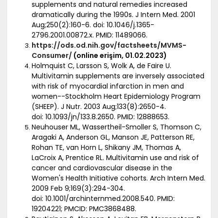
supplements and natural remedies increased
dramatically during the 1990s. J Intern Med. 2001
Aug;250(2):160-6. doi: 10.1046/j.1365-
2796.2001.00872.x. PMID: 11489066.
https://ods.od.nih.gov/factsheets/MVMS-
Consumer/
(online erişim, 01.02.2023)
Holmquist C, Larsson S, Wolk A, de Faire U.
Multivitamin supplements are inversely associated
with risk of myocardial infarction in men and
women--Stockholm Heart Epidemiology Program
(SHEEP). J Nutr. 2003 Aug;133(8):2650-4.
doi: 10.1093/jn/133.8.2650. PMID: 12888653.
Neuhouser ML, Wassertheil-Smoller S, Thomson C,
Aragaki A, Anderson GL, Manson JE, Patterson RE,
Rohan TE, van Horn L, Shikany JM, Thomas A,
LaCroix A, Prentice RL. Multivitamin use and risk of
cancer and cardiovascular disease in the
Women's Health Initiative cohorts. Arch Intern Med.
2009 Feb 9;169(3):294-304.
doi: 10.1001/archinternmed.2008.540. PMID:
19204221; PMCID: PMC3868488.