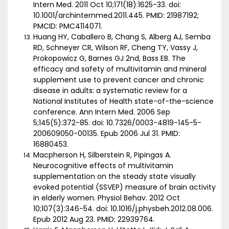
Intern Med. 2011 Oct 10;171(18):1625-33. doi:
10.1001/archinternmed.2011.445. PMID: 21987192;
PMCID: PMC4114071.
Huang HY, Caballero B, Chang S, Alberg AJ, Semba
RD, Schneyer CR, Wilson RF, Cheng TY, Vassy J,
Prokopowicz G, Barnes GJ 2nd, Bass EB. The
efficacy and safety of multivitamin and mineral
supplement use to prevent cancer and chronic
disease in adults: a systematic review for a
National Institutes of Health state-of-the-science
conference. Ann Intern Med. 2006 Sep
5;145(5):372-85. doi: 10.7326/0003-4819-145-5-
200609050-00135. Epub 2006 Jul 31. PMID:
16880453.
Macpherson H, Silberstein R, Pipingas A.
Neurocognitive effects of multivitamin
supplementation on the steady state visually
evoked potential (SSVEP) measure of brain activity
in elderly women. Physiol Behav. 2012 Oct
10;107(3):346-54. doi: 10.1016/j.physbeh.2012.08.006.
Epub 2012 Aug 23. PMID: 22939764.