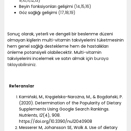
9
,10
,11
,12
,13)
Beyin fonksiyonları gelişimi
(14
,15
,16)
Göz sağlığı gelişimi
(17
,18
,19)
Sonuç olarak, yeterli ve dengeli bir beslenme düzeni
olmayan kişilerin multi-vitamin takviyelerini tüketmesinin
hem genel sağlığı destekleme hem de hastalıkları
önleme potansiyeli olabilecektir. Multi-vitamin
takviyelerini incelemek ve satın almak için
buraya
tıklayabilirsiniz.
Referanslar
Kamiński, M., Kręgielska-Narożna, M., & Bogdański, P.
(2020). Determination of the Popularity of Dietary
Supplements Using Google Search Rankings.
Nutrients
,
12
(4), 908.
https://doi.org/10.3390/nu12040908
Messerer M, Johansson SE, Wolk A. Use of dietary