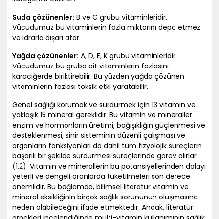
Suda çözünenler:
B ve C grubu vitaminleridir.
Vücudumuz bu vitaminlerin fazla miktarını depo etmez
ve idrarla dışarı atar.
Yağda çözünenler:
A, D, E, K grubu vitaminleridir.
Vücudumuz bu gruba ait vitaminlerin fazlasını
karaciğerde biriktirebilir. Bu yüzden yağda çözünen
vitaminlerin fazlası toksik etki yaratabilir.
Genel sağlığı korumak ve sürdürmek için 13 vitamin ve
yaklaşık 15 mineral gereklidir. Bu vitamin ve mineraller
enzim ve hormonların üretimi, bağışıklığın güçlenmesi ve
desteklenmesi, sinir sisteminin düzenli çalışması ve
organların fonksiyonları da dahil tüm fizyolojik süreçlerin
başarılı bir şekilde sürdürmesi süreçlerinde görev alırlar
(1
,2)
. Vitamin ve minerallerin bu potansiyellerinden dolayı
yeterli ve dengeli oranlarda tüketilmeleri son derece
önemlidir. Bu bağlamda, bilimsel literatür vitamin ve
mineral eksikliğinin birçok sağlık sorununun oluşmasına
neden olabileceğini ifade etmektedir. Ancak, literatür
örnekleri incelendiğinde multi-vitamin kullanımının sağlık