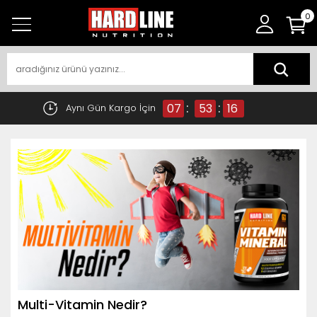
0
:
:
07
53
16
Aynı Gün Kargo İçin
Multi-Vitamin Nedir?