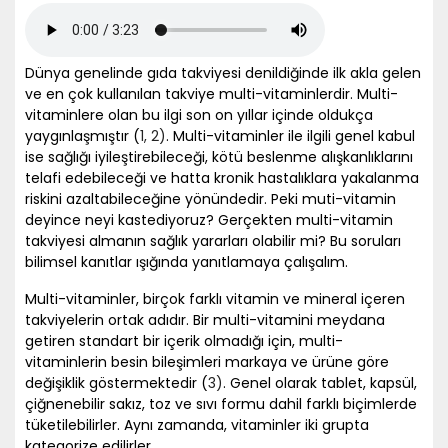
Dünya genelinde gıda takviyesi denildiğinde ilk akla gelen
ve en çok kullanılan takviye multi-vitaminlerdir. Multi-
vitaminlere olan bu ilgi son on yıllar içinde oldukça
yaygınlaşmıştır (
1,
2)
. Multi-vitaminler ile ilgili genel kabul
ise sağlığı iyileştirebileceği, kötü beslenme alışkanlıklarını
telafi edebileceği ve hatta kronik hastalıklara yakalanma
riskini azaltabileceğine yönündedir. Peki muti-vitamin
deyince neyi kastediyoruz? Gerçekten multi-vitamin
takviyesi almanın sağlık yararları olabilir mi? Bu soruları
bilimsel kanıtlar ışığında yanıtlamaya çalışalım.
Multi-vitaminler, birçok farklı vitamin ve mineral içeren
takviyelerin ortak adıdır. Bir multi-vitamini meydana
getiren standart bir içerik olmadığı için, multi-
vitaminlerin besin bileşimleri markaya ve ürüne göre
değişiklik göstermektedir (
3)
. Genel olarak tablet, kapsül,
çiğnenebilir sakız, toz ve sıvı formu dahil farklı biçimlerde
tüketilebilirler. Aynı zamanda, vitaminler iki grupta
kategorize edilirler.