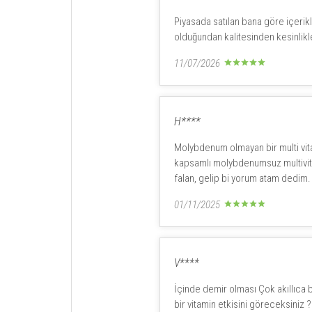
Piyasada satılan bana göre içerikl
olduğundan kalitesinden kesinlikle
11/07/2026
H****
Molybdenum olmayan bir multi vit
kapsamlı molybdenumsuz multivita
falan, gelip bi yorum atam dedim.
01/11/2025
V****
İçinde demir olması Çok akıllıca 
bir vitamin etkisini göreceksiniz 