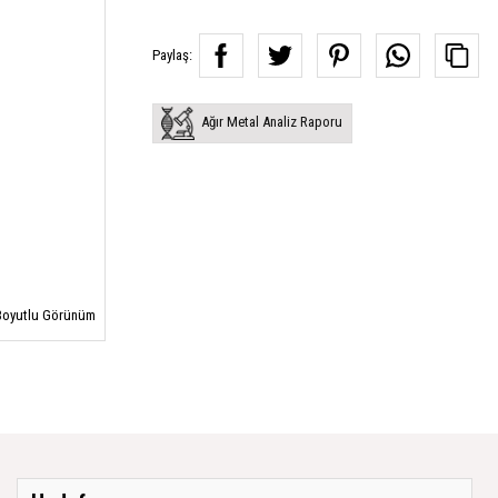
Paylaş:
Ağır Metal Analiz Raporu
oyutlu Görünüm