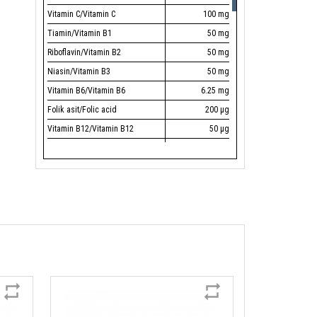
Vitamin C/Vitamin C
100 mg
Tiamin/Vitamin B1
50 mg
Riboflavin/Vitamin B2
50 mg
Niasin/Vitamin B3
50 mg
Vitamin B6/Vitamin B6
6.25 mg
Folik asit/Folic acid
200 µg
Vitamin B12/Vitamin B12
50 µg
Biotin/Biotin
50 µg
Pantotenik asit/Pantothenic acid
25 mg
Kalsiyum/Calcium
120 mg
Fosfor/Phosphorus
105 mg
Magnezyum/Magnesium
125 mg
Demir/Iron
2.5 mg
Çinko/Zinc
7.5 mg
Bakır/Copper
1 mg
Manganez/Manganese
1.5 mg