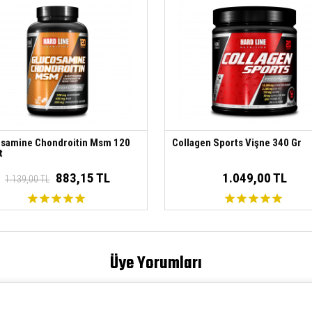
samine Chondroitin Msm 120
Collagen Sports Vişne 340 Gr
t
883,15 TL
1.049,00 TL
1.139,00 TL
Üye Yorumları