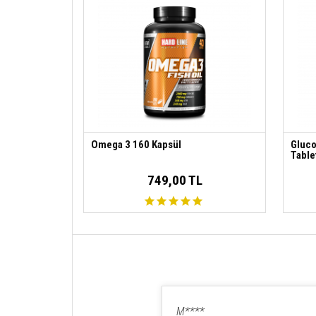
Omega 3 160 Kapsül
Gluco
Table
749,00 TL
M****