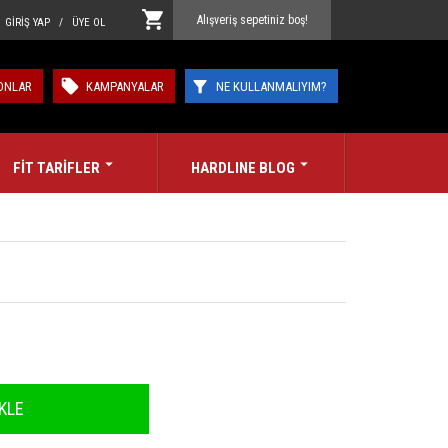
Alışveriş sepetiniz boş!
GİRİŞ YAP / ÜYE OL
ONLAR
KAMPANYALAR
NE KULLANMALIYIM?
FİT TARİFLER
HARDLINE BLOG
KLE