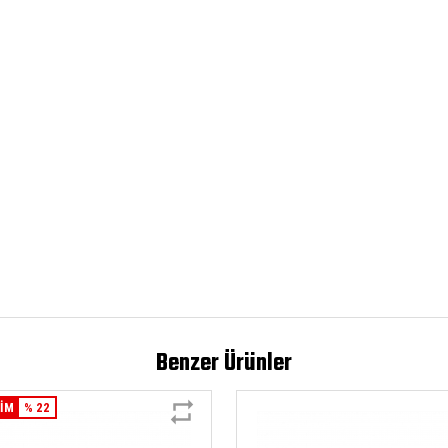
Benzer Ürünler
RİM
% 22