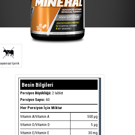
ayvansal İçerik
Besin Bilgileri
Porsiyon Büyüklüğü:
2 tablet
Porsiyon Sayısı:
60
Her Porsiyon İçin Miktar
Vitamin A/Vitamin A
500 µg
Vitamin D/Vitamin D
5 µg
Vitamin E/Vitamin E
30 mg