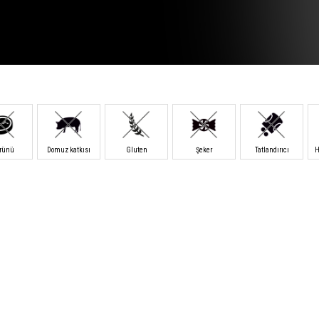
ürünü
Domuz katkısı
Gluten
Şeker
Tatlandırıcı
H