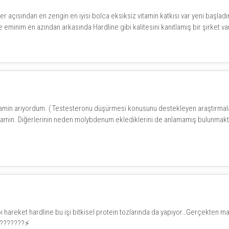
er açısından en zengin en iyisi bolca eksiksiz vitamin katkısı var yeni başla
 eminim en azından arkasında Hardline gibi kalitesini kanıtlamış bir şirket va
amin arıyordum. ( Testesteronu düşürmesi konusunu destekleyen araştırmalar 
min. Diğerlerinin neden molybdenum eklediklerini de anlamamış bulunmaktay
bi hareket hardline bu işi bitkisel protein tozlarında da yapıyor…Gerçekten m
????????⚡️