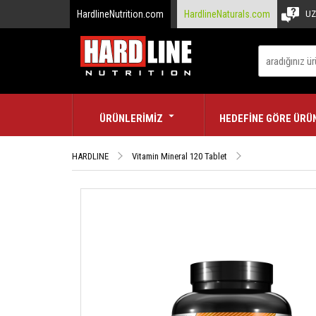
HardlineNutrition.com
HardlineNaturals.com
UZ
ÜRÜNLERİMİZ
HEDEFİNE GÖRE ÜRÜ
HARDLINE
Vitamin Mineral 120 Tablet