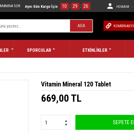
:
:
10
29
25
MANINA SOR
Aynı Gün Kargo İçin
HESABIM - 
ARA
KOMBİNASY
NLER
SPORCULAR
ETKİNLİKLER
Vitamin Mineral 120 Tablet
669,00 TL
SEPETE E