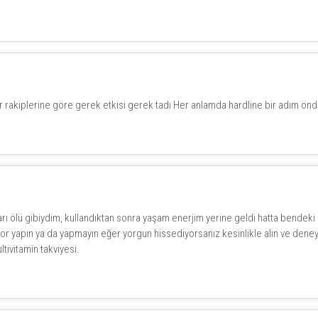
er rakiplerine göre gerek etkisi gerek tadı Her anlamda hardline bir adım ön
rı ölü gibiydim, kullandıktan sonra yaşam enerjim yerine geldi hatta bendeki d
por yapın ya da yapmayın eğer yorgun hissediyorsanız kesinlikle alın ve deneyi
tivitamin takviyesi.