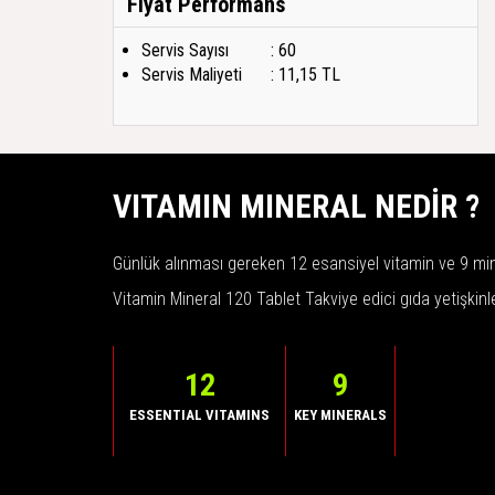
Fiyat Performans
Servis Sayısı
: 60
Servis Maliyeti
: 11,15 TL
VITAMIN MINERAL NEDİR ?
Günlük alınması gereken 12 esansiyel vitamin ve 9 mine
Vitamin Mineral 120 Tablet Takviye edici gıda yetişkinl
12
9
ESSENTIAL VITAMINS
KEY MINERALS