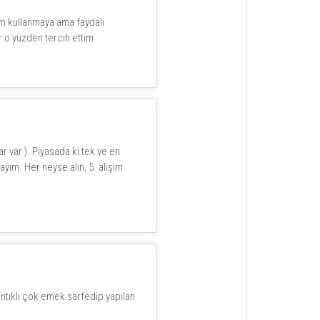
dım kullanmaya ama faydalı
r o yüzden tercih ettim
var ). Piyasada ki tek ve en
ım. Her neyse alın, 5. alışım
antıklı çok emek sarfedip yapılan