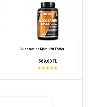
Selenyum/Selenium
8.25 µg
Krom/Chromium
6.25 µg
İnositol/Inositol
25 mg
Kolin /Choline
12.5 mg
Glucosamine Msm 120 Tablet
569,00 TL