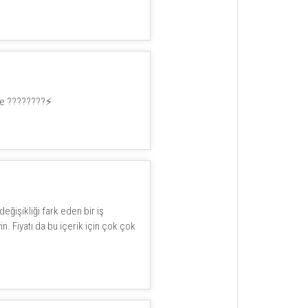
de ????????⚡️
eğişikliği fark eden bir iş
n. Fiyatı da bu içerik için çok çok