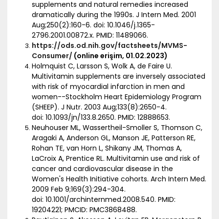
supplements and natural remedies increased
dramatically during the 1990s. J Intern Med. 2001
Aug;250(2):160-6. doi: 10.1046/j.1365-
2796.2001.00872.x. PMID: 11489066.
https://ods.od.nih.gov/factsheets/MVMS-
Consumer/
(online erişim, 01.02.2023)
Holmquist C, Larsson S, Wolk A, de Faire U.
Multivitamin supplements are inversely associated
with risk of myocardial infarction in men and
women--Stockholm Heart Epidemiology Program
(SHEEP). J Nutr. 2003 Aug;133(8):2650-4.
doi: 10.1093/jn/133.8.2650. PMID: 12888653.
Neuhouser ML, Wassertheil-Smoller S, Thomson C,
Aragaki A, Anderson GL, Manson JE, Patterson RE,
Rohan TE, van Horn L, Shikany JM, Thomas A,
LaCroix A, Prentice RL. Multivitamin use and risk of
cancer and cardiovascular disease in the
Women's Health Initiative cohorts. Arch Intern Med.
2009 Feb 9;169(3):294-304.
doi: 10.1001/archinternmed.2008.540. PMID:
19204221; PMCID: PMC3868488.