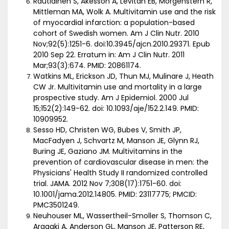
Rautiainen S, Akesson A, Levitan EB, Morgenstern R,
Mittleman MA, Wolk A. Multivitamin use and the risk
of myocardial infarction: a population-based
cohort of Swedish women. Am J Clin Nutr. 2010
Nov;92(5):1251-6. doi:10.3945/ajcn.2010.29371. Epub
2010 Sep 22. Erratum in: Am J Clin Nutr. 2011
Mar;93(3):674. PMID: 20861174.
Watkins ML, Erickson JD, Thun MJ, Mulinare J, Heath
CW Jr. Multivitamin use and mortality in a large
prospective study. Am J Epidemiol. 2000 Jul
15;152(2):149-62. doi: 10.1093/aje/152.2.149. PMID:
10909952.
Sesso HD, Christen WG, Bubes V, Smith JP,
MacFadyen J, Schvartz M, Manson JE, Glynn RJ,
Buring JE, Gaziano JM. Multivitamins in the
prevention of cardiovascular disease in men: the
Physicians' Health Study II randomized controlled
trial. JAMA. 2012 Nov 7;308(17):1751-60. doi:
10.1001/jama.2012.14805. PMID: 23117775; PMCID:
PMC3501249.
Neuhouser ML, Wassertheil-Smoller S, Thomson C,
Aragaki A, Anderson GL, Manson JE, Patterson RE,