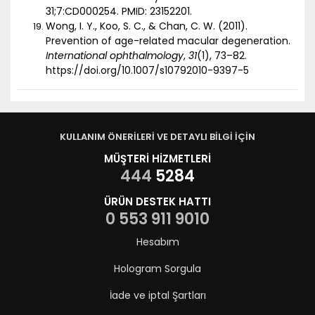
31;7:CD000254. PMID: 23152201.
Wong, I. Y., Koo, S. C., & Chan, C. W. (2011).
Prevention of age-related macular degeneration.
International ophthalmology
,
31
(1), 73–82.
https://doi.org/10.1007/s10792010-9397-5
KULLANIM ÖNERİLERİ VE DETAYLI BİLGİ İÇİN
MÜŞTERİ HİZMETLERİ
444
5284
ÜRÜN DESTEK HATTI
0 553 911 9010
Hesabım
Hologram Sorgula
İade ve iptal Şartları