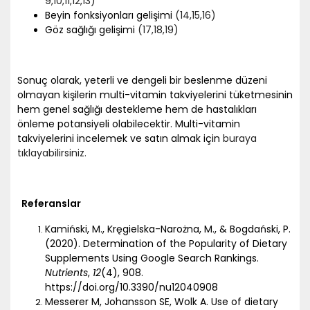
9
,10
,11
,12
,13)
Beyin fonksiyonları gelişimi
(14
,15
,16)
Göz sağlığı gelişimi
(17
,18
,19)
Sonuç olarak, yeterli ve dengeli bir beslenme düzeni
olmayan kişilerin multi-vitamin takviyelerini tüketmesinin
hem genel sağlığı destekleme hem de hastalıkları
önleme potansiyeli olabilecektir. Multi-vitamin
takviyelerini incelemek ve satın almak için
buraya
tıklayabilirsiniz.
Referanslar
Kamiński, M., Kręgielska-Narożna, M., & Bogdański, P.
(2020). Determination of the Popularity of Dietary
Supplements Using Google Search Rankings.
Nutrients
,
12
(4), 908.
https://doi.org/10.3390/nu12040908
Messerer M, Johansson SE, Wolk A. Use of dietary