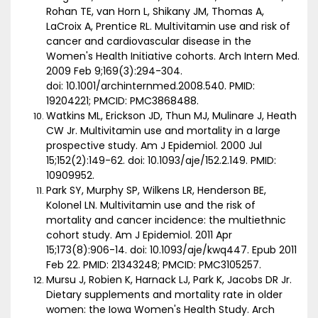
Rohan TE, van Horn L, Shikany JM, Thomas A,
LaCroix A, Prentice RL. Multivitamin use and risk of
cancer and cardiovascular disease in the
Women's Health Initiative cohorts. Arch Intern Med.
2009 Feb 9;169(3):294-304.
doi: 10.1001/archinternmed.2008.540. PMID:
19204221; PMCID: PMC3868488.
Watkins ML, Erickson JD, Thun MJ, Mulinare J, Heath
CW Jr. Multivitamin use and mortality in a large
prospective study. Am J Epidemiol. 2000 Jul
15;152(2):149-62. doi: 10.1093/aje/152.2.149. PMID:
10909952.
Park SY, Murphy SP, Wilkens LR, Henderson BE,
Kolonel LN. Multivitamin use and the risk of
mortality and cancer incidence: the multiethnic
cohort study. Am J Epidemiol. 2011 Apr
15;173(8):906-14. doi: 10.1093/aje/kwq447. Epub 2011
Feb 22. PMID: 21343248; PMCID: PMC3105257.
Mursu J, Robien K, Harnack LJ, Park K, Jacobs DR Jr.
Dietary supplements and mortality rate in older
women: the Iowa Women's Health Study. Arch