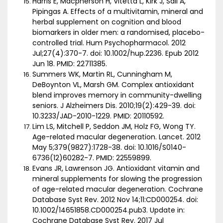
Harris E, Macpherson H, Vitetta L, Kirk J, Sali A,
Pipingas A. Effects of a multivitamin, mineral and
herbal supplement on cognition and blood
biomarkers in older men: a randomised, placebo-
controlled trial. Hum Psychopharmacol. 2012
Jul;27(4):370-7. doi: 10.1002/hup.2236. Epub 2012
Jun 18. PMID: 22711385.
Summers WK, Martin RL, Cunningham M,
DeBoynton VL, Marsh GM. Complex antioxidant
blend improves memory in community-dwelling
seniors. J Alzheimers Dis. 2010;19(2):429-39. doi:
10.3233/JAD-2010-1229. PMID: 20110592.
Lim LS, Mitchell P, Seddon JM, Holz FG, Wong TY.
Age-related macular degeneration. Lancet. 2012
May 5;379(9827):1728-38. doi: 10.1016/S0140-
6736(12)60282-7. PMID: 22559899.
Evans JR, Lawrenson JG. Antioxidant vitamin and
mineral supplements for slowing the progression
of age-related macular degeneration. Cochrane
Database Syst Rev. 2012 Nov 14;11:CD000254. doi:
10.1002/14651858.CD000254.pub3. Update in:
Cochrane Database Syst Rev. 2017 Jul