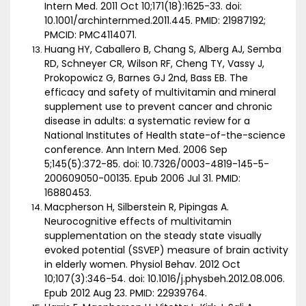
Intern Med. 2011 Oct 10;171(18):1625-33. doi:
10.1001/archinternmed.2011.445. PMID: 21987192;
PMCID: PMC4114071.
Huang HY, Caballero B, Chang S, Alberg AJ, Semba
RD, Schneyer CR, Wilson RF, Cheng TY, Vassy J,
Prokopowicz G, Barnes GJ 2nd, Bass EB. The
efficacy and safety of multivitamin and mineral
supplement use to prevent cancer and chronic
disease in adults: a systematic review for a
National Institutes of Health state-of-the-science
conference. Ann Intern Med. 2006 Sep
5;145(5):372-85. doi: 10.7326/0003-4819-145-5-
200609050-00135. Epub 2006 Jul 31. PMID:
16880453.
Macpherson H, Silberstein R, Pipingas A.
Neurocognitive effects of multivitamin
supplementation on the steady state visually
evoked potential (SSVEP) measure of brain activity
in elderly women. Physiol Behav. 2012 Oct
10;107(3):346-54. doi: 10.1016/j.physbeh.2012.08.006.
Epub 2012 Aug 23. PMID: 22939764.