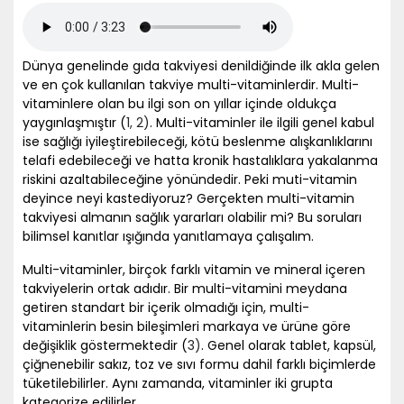
Dünya genelinde gıda takviyesi denildiğinde ilk akla gelen
ve en çok kullanılan takviye multi-vitaminlerdir. Multi-
vitaminlere olan bu ilgi son on yıllar içinde oldukça
yaygınlaşmıştır (
1,
2)
. Multi-vitaminler ile ilgili genel kabul
ise sağlığı iyileştirebileceği, kötü beslenme alışkanlıklarını
telafi edebileceği ve hatta kronik hastalıklara yakalanma
riskini azaltabileceğine yönündedir. Peki muti-vitamin
deyince neyi kastediyoruz? Gerçekten multi-vitamin
takviyesi almanın sağlık yararları olabilir mi? Bu soruları
bilimsel kanıtlar ışığında yanıtlamaya çalışalım.
Multi-vitaminler, birçok farklı vitamin ve mineral içeren
takviyelerin ortak adıdır. Bir multi-vitamini meydana
getiren standart bir içerik olmadığı için, multi-
vitaminlerin besin bileşimleri markaya ve ürüne göre
değişiklik göstermektedir (
3)
. Genel olarak tablet, kapsül,
çiğnenebilir sakız, toz ve sıvı formu dahil farklı biçimlerde
tüketilebilirler. Aynı zamanda, vitaminler iki grupta
kategorize edilirler.