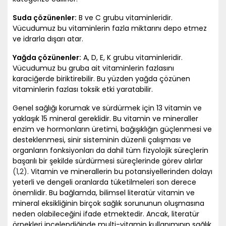
Suda çözünenler:
B ve C grubu vitaminleridir.
Vücudumuz bu vitaminlerin fazla miktarını depo etmez
ve idrarla dışarı atar.
Yağda çözünenler:
A, D, E, K grubu vitaminleridir.
Vücudumuz bu gruba ait vitaminlerin fazlasını
karaciğerde biriktirebilir. Bu yüzden yağda çözünen
vitaminlerin fazlası toksik etki yaratabilir.
Genel sağlığı korumak ve sürdürmek için 13 vitamin ve
yaklaşık 15 mineral gereklidir. Bu vitamin ve mineraller
enzim ve hormonların üretimi, bağışıklığın güçlenmesi ve
desteklenmesi, sinir sisteminin düzenli çalışması ve
organların fonksiyonları da dahil tüm fizyolojik süreçlerin
başarılı bir şekilde sürdürmesi süreçlerinde görev alırlar
(1
,2)
. Vitamin ve minerallerin bu potansiyellerinden dolayı
yeterli ve dengeli oranlarda tüketilmeleri son derece
önemlidir. Bu bağlamda, bilimsel literatür vitamin ve
mineral eksikliğinin birçok sağlık sorununun oluşmasına
neden olabileceğini ifade etmektedir. Ancak, literatür
örnekleri incelendiğinde multi-vitamin kullanımının sağlık