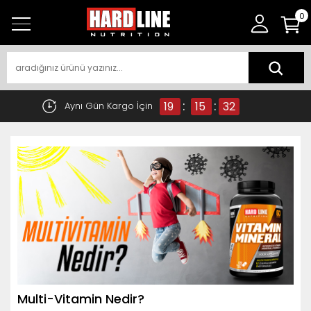
0
:
:
19
15
31
Aynı Gün Kargo İçin
Multi-Vitamin Nedir?