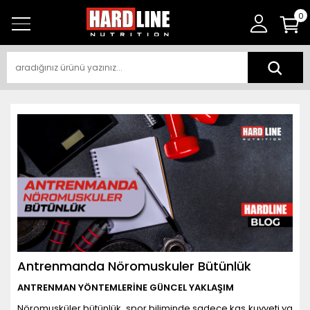
0
Antrenmanda Nöromuskuler Bütünlük
ANTRENMAN YÖNTEMLERİNE GÜNCEL YAKLAŞIM
Nöromusküler bütünlük, spor biliminde sadece kas kuvveti ya