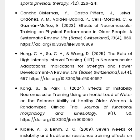
sports physical therapy
,
7
(2), 226–241.
Concha-Cisternas, Y., Castro-Pi
ñ
ero, J., Leiva-
Ord
óñez, A. M., Vald
é
s-Badilla, P., Celis-Morales, C., &
Guzm
á
n-Mu
ñ
oz, E. (2023). Effects of Neuromuscular
Training on Physical Performance in Older People: A
Systematic Review.
Life (Basel, Switzerland)
,
13
(4), 869.
https://doi.org/10.3390/life13040869
Hung, C. H., Su, C. H., & Wang, D. (2025). The Role of
High-Intensity Interval Training (HIIT) in Neuromuscular
Adaptations: Implications for Strength and Power
Development-A Review.
Life (Basel, Switzerland)
,
15
(4),
657.
https://doi.org/10.3390/life15040657
Kang, S., & Park, I. (2024). Effects of Instability
Neuromuscular Training Using an Inertial Load of Water
on the Balance Ability of Healthy Older Women: A
Randomized Clinical Trial.
Journal of functional
morphology and kinesiology
,
9
(1), 50.
https://doi.org/10.3390/jfmk9010050
Kibele, A., & Behm, D. G. (2009). Seven weeks of
instability and traditional resistance training effects on