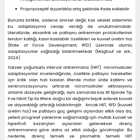
Propriyoseptif duyarlılıkta artış şeklinde ifade edilebilir.
Bununla birlikte, sadece sinirsel değil, kas iskelet sisteminin
bu adaptasyona cevap verdiği de unutulmamalıdır.
Literatürde, eksantrik ve patlayıcı antrenman protokollerinin
tendon katılığı, kasın kasılabilir özellikleri ve kuvvet üretim hızı
(Rate of Force Development, RFD) üzerinde olumlu
adaptasyonlar sağladığı bildirilmektedir (Magtouf ve ark.,
2024).
Yüksek yoğunluklu interval antrenmana (HIIT) nöromuskuler
adaptasyonlar incelendiğinde, özellikle patlayıcı hareketler
için kritik olan hızlı kasılan liflerde motor ünite katılımı ve
senkronizasyonunu artırarak nöromüsküler aktivasyonu
anlamlı düzeyde geliştirdiği, aynı zamanda kas lifi tipinde Tip
II ve hibrit Tip IIa liflere doğru bir değişimi teşvik ederek kuvvet
ve dayanıklılığı artırdığı bildiririlmiştir. Ancak HIIT, RFD (kuvvet
üretim hızı) ve patlayıcı güç gelişimi açısından etkili olsa da,
yeterli progresif yüklenme sağlamadığı için mutlak kuvvet ve
hipertrofi kazançları açısından geleneksel direnç
antrenmanına göre daha az etkili olduğu görülmüştür. Bu
nedenle, direnç temelli ve pliometrik temelli HIIT