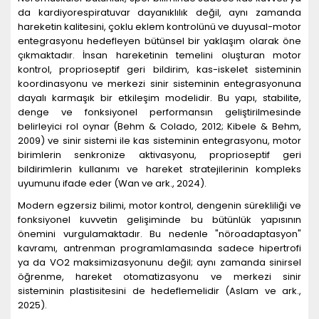
da kardiyorespiratuvar dayanıklılık değil, aynı zamanda
hareketin kalitesini, çoklu eklem kontrolünü ve duyusal-motor
entegrasyonu hedefleyen bütünsel bir yaklaşım olarak öne
çıkmaktadır. İnsan hareketinin temelini oluşturan motor
kontrol, proprioseptif geri bildirim, kas-iskelet sisteminin
koordinasyonu ve merkezi sinir sisteminin entegrasyonuna
dayalı karmaşık bir etkileşim modelidir. Bu yapı, stabilite,
denge ve fonksiyonel performansın geliştirilmesinde
belirleyici rol oynar (Behm & Colado, 2012; Kibele & Behm,
2009) ve sinir sistemi ile kas sisteminin entegrasyonu, motor
birimlerin senkronize aktivasyonu, proprioseptif geri
bildirimlerin kullanımı ve hareket stratejilerinin kompleks
uyumunu ifade eder (Wan ve ark., 2024).
Modern egzersiz bilimi, motor kontrol, dengenin sürekliliği ve
fonksiyonel kuvvetin gelişiminde bu bütünlük yapısının
önemini vurgulamaktadır. Bu nedenle "nöroadaptasyon"
kavramı, antrenman programlamasında sadece hipertrofi
ya da VO2 maksimizasyonunu değil; aynı zamanda sinirsel
öğrenme, hareket otomatizasyonu ve merkezi sinir
sisteminin plastisitesini de hedeflemelidir (Aslam ve ark.,
2025).