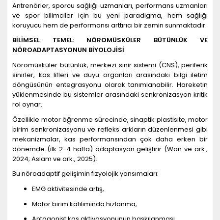
Antrenörler, sporcu sağlığı uzmanları, performans uzmanları
ve spor bilimciler için bu yeni paradigma, hem sağlığı
koruyucu hem de performansı arttırıcı bir zemin sunmaktadır.
BİLİMSEL TEMEL: NÖROM
Ü
SK
ÜLER BÜ
T
Ü
NL
Ü
K VE
N
ÖROADAPTASYONUN BİYOLOJİSİ
Nöromüsküler bütünlük, merkezi sinir sistemi (CNS), periferik
sinirler, kas lifleri ve duyu organları arasındaki bilgi iletim
döngüsünün entegrasyonu olarak tanımlanabilir. Hareketin
yüklenmesinde bu sistemler arasındaki senkronizasyon kritik
rol oynar.
Özellikle motor öğrenme sürecinde, sinaptik plastisite, motor
birim senkronizasyonu ve refleks arkların düzenlenmesi gibi
mekanizmalar, kas performansından çok daha erken bir
dönemde (ilk 2-4 hafta) adaptasyon geliştirir (Wan ve ark.,
2024; Aslam ve ark., 2025).
Bu nöroadaptif gelişimin fizyolojik yansımaları:
EMG aktivitesinde artış,
Motor birim katılımında hızlanma,
Antagonist kas aktivasyonunun baskılanması,