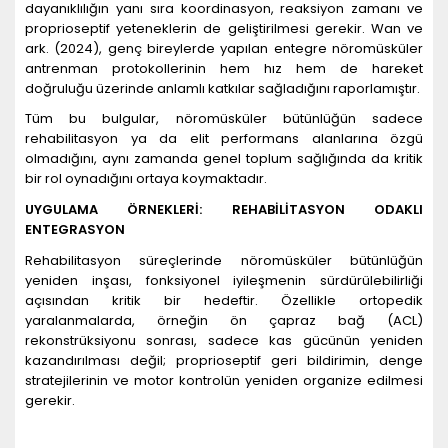
dayanıklılığın yanı sıra koordinasyon, reaksiyon zamanı ve
proprioseptif yeteneklerin de geliştirilmesi gerekir. Wan ve
ark. (2024), genç bireylerde yapılan entegre nöromüsküler
antrenman protokollerinin hem hız hem de hareket
doğruluğu üzerinde anlamlı katkılar sağladığını raporlamıştır.
Tüm bu bulgular, nöromüsküler bütünlüğün sadece
rehabilitasyon ya da elit performans alanlarına özgü
olmadığını, aynı zamanda genel toplum sağlığında da kritik
bir rol oynadığını ortaya koymaktadır.
UYGULAMA Ö
RNEKLER
İ: REHABİLİTASYON ODAKLI
ENTEGRASYON
Rehabilitasyon süreçlerinde nöromüsküler bütünlüğün
yeniden inşası, fonksiyonel iyileşmenin sürdürülebilirliği
açısından kritik bir hedeftir. Özellikle ortopedik
yaralanmalarda, örneğin ön çapraz bağ (ACL)
rekonstrüksiyonu sonrası, sadece kas gücünün yeniden
kazandırılması değil; proprioseptif geri bildirimin, denge
stratejilerinin ve motor kontrolün yeniden organize edilmesi
gerekir.