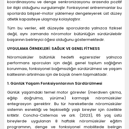
koordinasyonu ve denge senkronizasyonu arasında pozitif
bir ilişki olduğunu vurgulamıştır. Fonksiyonel antrenmanlar bu
sporlarda bilişsel-motor yüklemeyi dengeleyerek üst düzey
atletik kapasiteye ulaşmayı kolaylaştırır.
Tüm bu veriler, elit düzeyde sporcularda yalnızca fiziksel
değil, aynı zamanda nöromotor bütünlüğün sürdürülebilir
başarının belirleyici öğesi olduğunu göstermektedir.
UYGULAMA Ö
RNEKLER
İ: SAĞLIK VE GENEL Fİ
TNESS
Nöromüsküler bütünlük hedefli egzersizler yalnızca
performans sporcuları için değil; genel toplum sağlığının
korunması, fonksiyonel bağımsızlığın sürdürülmesi ve yaşam
kalitesinin artırılması için de büyük önem taşımaktadır.
1. Günlük Yaşam Fonksiyonlarını
n S
ürdürülmesi
Günlük yaşamdaki temel motor görevler (merdiven çıkma,
eğilip doğrulma, yürüme) karmaşık nöromüsküler
entegrasyon gerektirir. Bu tür hareketlerde nöromüsküler
sistemin esnekliği ve tepkiselliği yaşlı bireyler için özellikle
kritiktir. Concha-Cisternas ve ark. (2023), 65 yaş üstü
bireylerde uygulanan 8 haftalık nöromüsküler eğitim
programının, denge ve fonksiyonel mobilitede belirgin