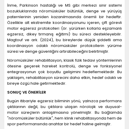
İnme, Parkinson hastalığı ve MS gibi merkezi sinir sistemi
bozukluklarında nöromüsküler bütünlük, denge ve yürüyüş
paternlerinin yeniden kazanılmasında önemli bir hedeftir.
Özellikle alt ekstremite koordinasyonunu içeren, çift görevli
motor egzersiz protokolleri (ör. yürürken kollarla eşzamanlı
egzersiz, dikey tırmanış eğitimi) bu süreci destekleyebilir.
Magtouf ve ark. (2024), bu bireylerde düşük şiddetli ama
koordinasyon odaklı nöromüsküler protokollerin yürüme
süresi ve denge güvenliğini artırabileceğini belirtmiştir.
Nöromüsküler rehabilitasyon, klasik fizik tedavi yöntemlerinin
ötesine geçerek hareket kontrolü, denge ve fonksiyonel
entegrasyonun çok boyutlu gelişimini hedeflemektedir. Bu
yaklaşım, rehabilitasyon sürecini daha etkin, hedef odaklı ve
bireye özgü hale getirmektedir.
SONU
Ç VE Ö
NER
İ
LER
Bugün itibariyle egzersiz biliminin yönü, yalnızca performans
çıktılarının değil, bu çıktılara ulaşan nörolojik ve duyusal-
motor süreçlerin anlaşılmasına yönelmiştir. Bu bağlamda
"nöromüsküler bütünlük", hem klinik rehabilitasyonda hem de
spor performansında anahtar bir hedef haline gelmiştir.