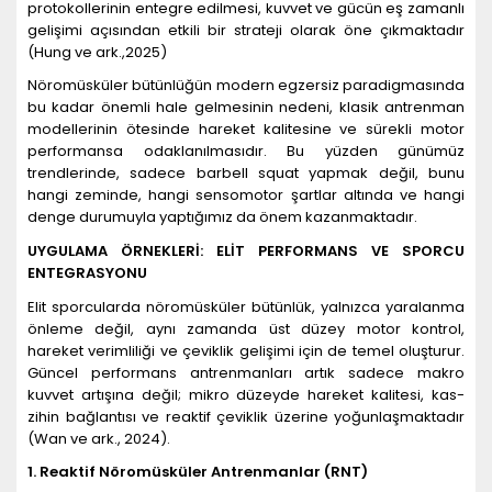
protokollerinin entegre edilmesi, kuvvet ve gücün eş zamanlı
gelişimi açısından etkili bir strateji olarak öne çıkmaktadır
(Hung ve ark.,2025)
Nöromüsküler bütünlüğün modern egzersiz paradigmasında
bu kadar önemli hale gelmesinin nedeni, klasik antrenman
modellerinin ötesinde hareket kalitesine ve sürekli motor
performansa odaklanılmasıdır. Bu yüzden günümüz
trendlerinde, sadece barbell squat yapmak değil, bunu
hangi zeminde, hangi sensomotor şartlar altında ve hangi
denge durumuyla yaptığımız da önem kazanmaktadır.
UYGULAMA Ö
RNEKLER
İ
: EL
İT PERFORMANS VE SPORCU
ENTEGRASYONU
Elit sporcularda nöromüsküler bütünlük, yalnızca yaralanma
önleme değil, aynı zamanda üst düzey motor kontrol,
hareket verimliliği ve çeviklik gelişimi için de temel oluşturur.
Güncel performans antrenmanları artık sadece makro
kuvvet artışına değil; mikro düzeyde hareket kalitesi, kas-
zihin bağlantısı ve reaktif çeviklik üzerine yoğunlaşmaktadır
(Wan ve ark., 2024).
1. Reaktif N
ö
romüsküler Antrenmanlar (RNT)