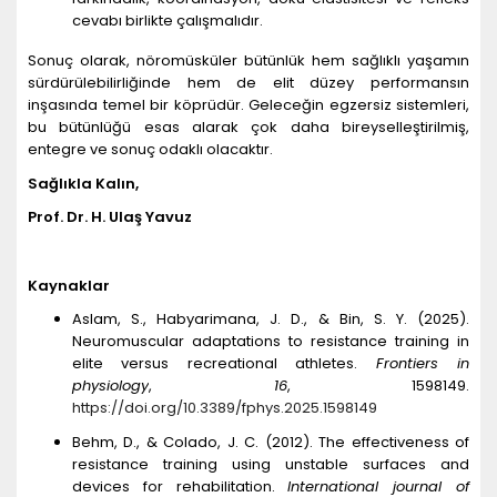
cevabı birlikte çalışmalıdır.
Sonuç olarak, nöromüsküler bütünlük hem sağlıklı yaşamın
sürdürülebilirliğinde hem de elit düzey performansın
inşasında temel bir köprüdür. Geleceğin egzersiz sistemleri,
bu bütünlüğü esas alarak çok daha bireyselleştirilmiş,
entegre ve sonuç odaklı olacaktır.
Sağlıkla Kalın,
Prof. Dr. H. Ulaş Yavuz
Kaynaklar
Aslam, S., Habyarimana, J. D., & Bin, S. Y. (2025).
Neuromuscular adaptations to resistance training in
elite versus recreational athletes.
Frontiers in
physiology
,
16
, 1598149.
https://doi.org/10.3389/fphys.2025.1598149
Behm, D., & Colado, J. C. (2012). The effectiveness of
resistance training using unstable surfaces and
devices for rehabilitation.
International journal of