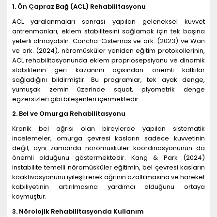
1. Ön Çapraz Bağ (ACL) Rehabilitasyonu
ACL yaralanmaları sonrası yapılan geleneksel kuvvet
antrenmanları, eklem stabilitesini sağlamak için tek başına
yeterli olmayabilir. Concha-Cisternas ve ark. (2023) ve Wan
ve ark. (2024), nöromüsküler yeniden eğitim protokollerinin,
ACL rehabilitasyonunda eklem propriosepsiyonu ve dinamik
stabilitenin geri kazanımı açısından önemli katkılar
sağladığını bildirmiştir. Bu programlar, tek ayak denge,
yumuşak zemin üzerinde squat, plyometrik denge
egzersizleri gibi bileşenleri içermektedir.
2. Bel ve Omurga Rehabilitasyonu
Kronik bel ağrısı olan bireylerde yapılan sistematik
incelemeler, omurga çevresi kasların sadece kuvvetinin
değil, aynı zamanda nöromüsküler koordinasyonunun da
önemli olduğunu göstermektedir. Kang & Park (2024)
instabilite temelli nöromüsküler eğitimin, bel çevresi kasların
koaktivasyonunu iyileştirerek ağrının azaltılmasına ve hareket
kabiliyetinin artırılmasına yardımcı olduğunu ortaya
koymuştur.
3. N
ö
rolojik Rehabilitasyonda Kullanım