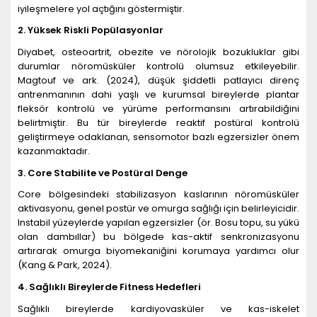
iyileşmelere yol açtığını göstermiştir.
2. Yüksek Riskli Popülasyonlar
Diyabet, osteoartrit, obezite ve nörolojik bozukluklar gibi
durumlar nöromüsküler kontrolü olumsuz etkileyebilir.
Magtouf ve ark. (2024), düşük şiddetli patlayıcı direnç
antrenmanının dahi yaşlı ve kurumsal bireylerde plantar
fleksör kontrolü ve yürüme performansını artırabildiğini
belirtmiştir. Bu tür bireylerde reaktif postüral kontrolü
geliştirmeye odaklanan, sensomotor bazlı egzersizler önem
kazanmaktadır.
3. Core Stabilite ve Postüral Denge
Core bölgesindeki stabilizasyon kaslarının nöromüsküler
aktivasyonu, genel postür ve omurga sağlığı için belirleyicidir.
Instabil yüzeylerde yapılan egzersizler (ör. Bosu topu, su yükü
olan dambıllar) bu bölgede kas-aktif senkronizasyonu
artırarak omurga biyomekaniğini korumaya yardımcı olur
(Kang & Park, 2024).
4. Sağlıklı Bireylerde Fitness Hedefleri
Sağlıklı bireylerde kardiyovasküler ve kas-iskelet