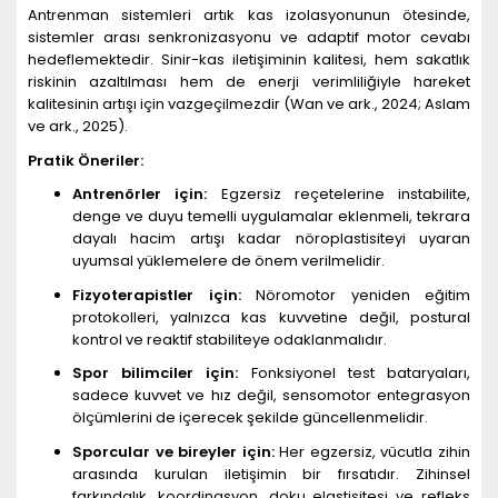
Antrenman sistemleri artık kas izolasyonunun ötesinde,
sistemler arası senkronizasyonu ve adaptif motor cevabı
hedeflemektedir. Sinir-kas iletişiminin kalitesi, hem sakatlık
riskinin azaltılması hem de enerji verimliliğiyle hareket
kalitesinin artışı için vazgeçilmezdir (Wan ve ark., 2024; Aslam
ve ark., 2025).
Pratik Öneriler:
Antren
ö
rler iç
in:
Egzersiz reçetelerine instabilite,
denge ve duyu temelli uygulamalar eklenmeli, tekrara
dayalı hacim artışı kadar nöroplastisiteyi uyaran
uyumsal yüklemelere de önem verilmelidir.
Fizyoterapistler iç
in:
Nöromotor yeniden eğitim
protokolleri, yalnızca kas kuvvetine değil, postural
kontrol ve reaktif stabiliteye odaklanmalıdır.
Spor bilimciler iç
in:
Fonksiyonel test bataryaları,
sadece kuvvet ve hız değil, sensomotor entegrasyon
ölçümlerini de içerecek şekilde güncellenmelidir.
Sporcular ve bireyler iç
in:
Her egzersiz, vücutla zihin
arasında kurulan iletişimin bir fırsatıdır. Zihinsel
farkındalık, koordinasyon, doku elastisitesi ve refleks