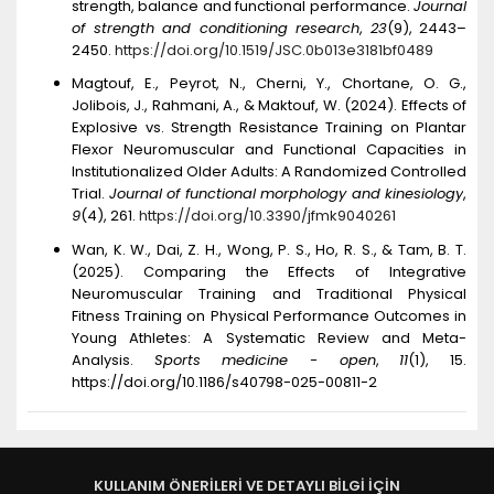
strength, balance and functional performance.
Journal
of strength and conditioning research
,
23
(9), 2443–
2450.
https://doi.org/10.1519/JSC.0b013e3181bf0489
Magtouf, E., Peyrot, N., Cherni, Y., Chortane, O. G.,
Jolibois, J., Rahmani, A., & Maktouf, W. (2024). Effects of
Explosive vs. Strength Resistance Training on Plantar
Flexor Neuromuscular and Functional Capacities in
Institutionalized Older Adults: A Randomized Controlled
Trial.
Journal of functional morphology and kinesiology
,
9
(4), 261.
https://doi.org/10.3390/jfmk9040261
Wan, K. W., Dai, Z. H., Wong, P. S., Ho, R. S., & Tam, B. T.
(2025). Comparing the Effects of Integrative
Neuromuscular Training and Traditional Physical
Fitness Training on Physical Performance Outcomes in
Young Athletes: A Systematic Review and Meta-
Analysis.
Sports medicine - open
,
11
(1), 15.
https://doi.org/10.1186/s40798-025-00811-2
KULLANIM ÖNERİLERİ VE DETAYLI BİLGİ İÇİN