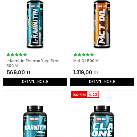
L-Karnitin Thermo Yeşil Elma
Mct Oil 500 Ml
500 Ml
569,00 TL
1.319,00 TL
DETAYLI İNCELE
DETAYLI İNCELE
İNDİRİM
% 23