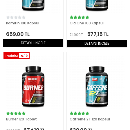
Karnitin 100 Kapsül
Cla One 100 Kapsül
659,00 TL
577,15 TL
749,00 TL
DETAYLI İNCELE
DETAYLI İNCELE
İNDİRİM
% 19
Burner 120 Tablet
Caffeine 2T 120 Kapsül