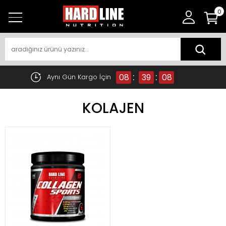
0
:
:
08
39
08
Aynı Gün Kargo İçin
KOLAJEN