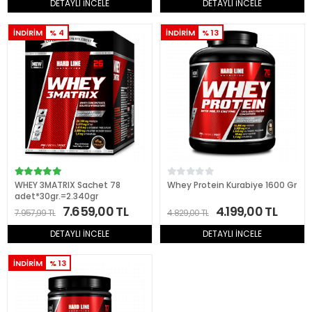
DETAYLI İNCELE
DETAYLI İNCELE
İNDİRİM
% 4
İNDİRİM
% 13
WHEY 3MATRIX Sachet 78
Whey Protein Kurabiye 1600 Gr
adet*30gr.=2.340gr
7.659,00 TL
4.199,00 TL
7.957,99 TL
4.829,00 TL
DETAYLI İNCELE
DETAYLI İNCELE
İNDİRİM
% 13