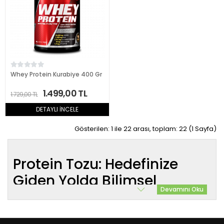
Whey Protein Kurabiye 400 Gr
1.499,00 TL
1.729,00 TL
DETAYLI İNCELE
Gösterilen: 1 ile 22 arası, toplam: 22 (1 Sayfa)
Protein Tozu: Hedefinize
Giden Yolda Bilimsel
Devamını Oku
Rehberiniz
O son tekrarı çıkarmaya çalışırken hissettiğin o yanmayı