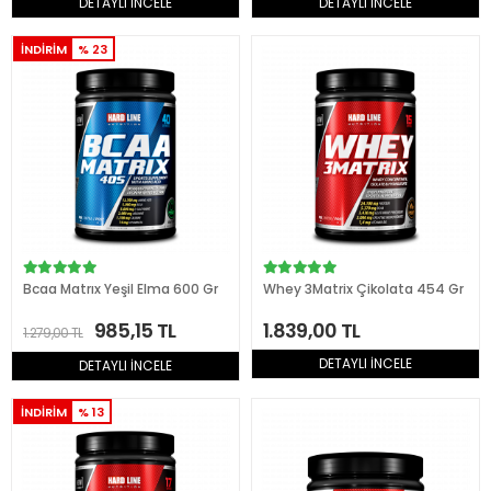
DETAYLI İNCELE
DETAYLI İNCELE
İNDİRİM
% 23
Bcaa Matrıx Yeşil Elma 600 Gr
Whey 3Matrix Çikolata 454 Gr
985,15 TL
1.839,00 TL
1.279,00 TL
DETAYLI İNCELE
DETAYLI İNCELE
İNDİRİM
% 13