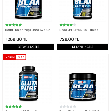
Bcaa Fusion Yeşil Elma 525 Gr
Bcaa 4:1:1 Atb6 120 Tablet
1.269,00 TL
729,00 TL
DETAYLI İNCELE
DETAYLI İNCELE
İNDİRİM
% 23