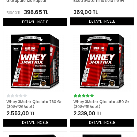
Glutapure 120 Kapsül
Bcaa Glutamıne Kola 115 Gr
398,65 TL
369,00 TL
519,00 TL
DETAYLI İNCELE
DETAYLI İNCELE
Whey 3Matrix Çikolata 780 Gr
Whey 3Matrix Çikolata 450 Gr
(30Gr*26Adet)
(30Gr*15Adet)
2.553,00 TL
2.339,00 TL
DETAYLI İNCELE
DETAYLI İNCELE