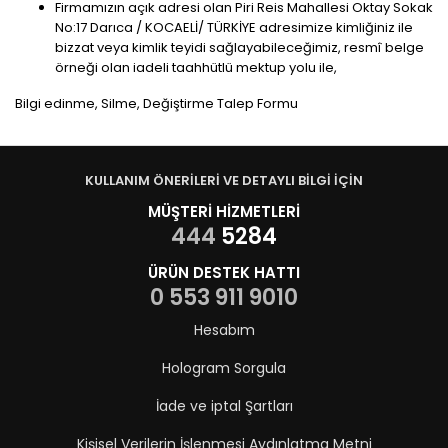
Firmamızın açık adresi olan Piri Reis Mahallesi Oktay Sokak
No:17 Darıca / KOCAELİ/ TÜRKİYE adresimize kimliğiniz ile
bizzat veya kimlik teyidi sağlayabileceğimiz, resmî belge
örneği olan iadeli taahhütlü mektup yolu ile,
Bilgi edinme, Silme, Değiştirme Talep Formu
KULLANIM ÖNERİLERİ VE DETAYLI BİLGİ İÇİN
MÜŞTERİ HİZMETLERİ
444
5284
ÜRÜN DESTEK HATTI
0 553 911 9010
Hesabım
Hologram Sorgula
İade ve iptal Şartları
Kişisel Verilerin İşlenmesi Aydınlatma Metni