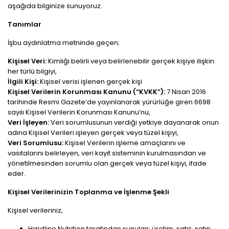
aşağıda bilginize sunuyoruz.
Tanımlar
İşbu aydınlatma metninde geçen;
Kişisel Veri:
Kimliği belirli veya belirlenebilir gerçek kişiye ilişkin
her türlü bilgiyi,
İlgili Kişi:
Kişisel verisi işlenen gerçek kişi
Kişisel Verilerin Korunması Kanunu (“KVKK”):
7 Nisan 2016
tarihinde Resmi Gazete’de yayınlanarak yürürlüğe giren 6698
sayılı Kişisel Verilerin Korunması Kanunu’nu,
Veri İşleyen:
Veri sorumlusunun verdiği yetkiye dayanarak onun
adına Kişisel Verileri işleyen gerçek veya tüzel kişiyi,
Veri Sorumlusu:
Kişisel Verilerin işleme amaçlarını ve
vasıtalarını belirleyen, veri kayıt sisteminin kurulmasından ve
yönetilmesinden sorumlu olan gerçek veya tüzel kişiyi, ifade
eder.
Kişisel Verilerinizin Toplanma ve İşlenme Şekli
Kişisel verileriniz,
Hardline Nutrition tarafından sunulan; üretim, satış, satın