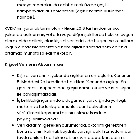
medya mecraları da dahil olmak üzere çeşitli
kampanyalar düzenlenmesi (açık rızanızın bulunması
halinde),
KVKK’ nın yürürlük tarihi olan 7 Nisan 2016 tarihinden önce,
yukarıda açıklanmış yollarla veya diğer şekillerde hukuka uygun
olarak elde edilmiş olan kişisel verileriniz de bu şart ve koşullara
uygun olarak işlenmekte ve hem dijital ortamda hem de fiziki
ortamda muhafaza edilmektedir.
Kişisel Verilerin Aktarılması
Kişisel verileriniz, yukarıda açıklanan amaçlarla, Kanunun
5. Maddesi 2a bendinde belirtilen “Kanunda açıkça ön
görülmesi” kapsamında çeşitli kamu kurum ve kuruluşları
ile paylaşılmaktadır.
İş birlikteliği içerisinde olduğumuz, yurt dışında yerleşik
müşteri ve tedarikçilerimiz ile ticari faaliyetlerin
yürütülmesi kapsamı ile sınırlı olmak kaydı ile
paylaşılabilmektedir.
Veri aktarımı gereken durumlarda, aktarımı gerektiren
konu ile sınırlı kalmak kaydı ile yurt içindeki hizmetlerinden
faydalanılan, bilgi teknoloji, arşiv, matbaa, kart basımı,