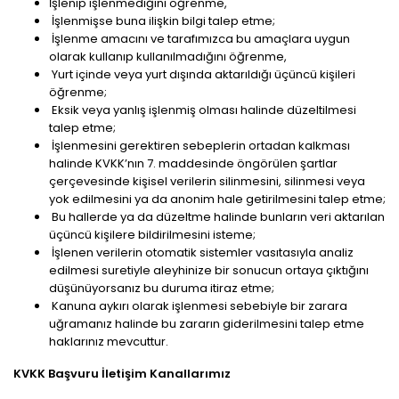
İşlenip işlenmediğini öğrenme,
İşlenmişse buna ilişkin bilgi talep etme;
İşlenme amacını ve tarafımızca bu amaçlara uygun
olarak kullanıp kullanılmadığını öğrenme,
Yurt içinde veya yurt dışında aktarıldığı üçüncü kişileri
öğrenme;
Eksik veya yanlış işlenmiş olması halinde düzeltilmesi
talep etme;
İşlenmesini gerektiren sebeplerin ortadan kalkması
halinde KVKK’nın 7. maddesinde öngörülen şartlar
çerçevesinde kişisel verilerin silinmesini, silinmesi veya
yok edilmesini ya da anonim hale getirilmesini talep etme;
Bu hallerde ya da düzeltme halinde bunların veri aktarılan
üçüncü kişilere bildirilmesini isteme;
İşlenen verilerin otomatik sistemler vasıtasıyla analiz
edilmesi suretiyle aleyhinize bir sonucun ortaya çıktığını
düşünüyorsanız bu duruma itiraz etme;
Kanuna aykırı olarak işlenmesi sebebiyle bir zarara
uğramanız halinde bu zararın giderilmesini talep etme
haklarınız mevcuttur.
KVKK Başvuru İletişim Kanallarımız