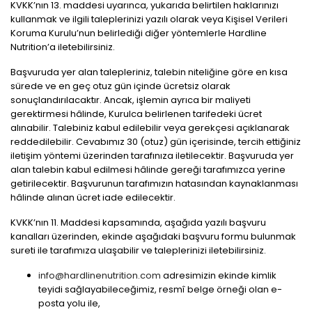
KVKK’nın 13. maddesi uyarınca, yukarıda belirtilen haklarınızı
kullanmak ve ilgili taleplerinizi yazılı olarak veya Kişisel Verileri
Koruma Kurulu’nun belirlediği diğer yöntemlerle Hardline
Nutrition’a iletebilirsiniz.
Başvuruda yer alan talepleriniz, talebin niteliğine göre en kısa
sürede ve en geç otuz gün içinde ücretsiz olarak
sonuçlandırılacaktır. Ancak, işlemin ayrıca bir maliyeti
gerektirmesi hâlinde, Kurulca belirlenen tarifedeki ücret
alınabilir. Talebiniz kabul edilebilir veya gerekçesi açıklanarak
reddedilebilir. Cevabımız 30 (otuz) gün içerisinde, tercih ettiğiniz
iletişim yöntemi üzerinden tarafınıza iletilecektir. Başvuruda yer
alan talebin kabul edilmesi hâlinde gereği tarafımızca yerine
getirilecektir. Başvurunun tarafımızın hatasından kaynaklanması
hâlinde alınan ücret iade edilecektir.
KVKK’nın 11. Maddesi kapsamında, aşağıda yazılı başvuru
kanalları üzerinden, ekinde aşağıdaki başvuru formu bulunmak
sureti ile tarafımıza ulaşabilir ve taleplerinizi iletebilirsiniz.
info@hardlinenutrition.com
adresimizin ekinde kimlik
teyidi sağlayabileceğimiz, resmî belge örneği olan e-
posta yolu ile,