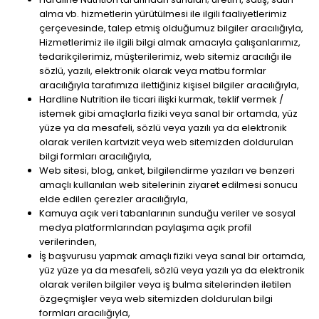
alma vb. hizmetlerin yürütülmesi ile ilgili faaliyetlerimiz
çerçevesinde, talep etmiş olduğumuz bilgiler aracılığıyla,
Hizmetlerimiz ile ilgili bilgi almak amacıyla çalışanlarımız,
tedarikçilerimiz, müşterilerimiz, web sitemiz aracılığı ile
sözlü, yazılı, elektronik olarak veya matbu formlar
aracılığıyla tarafımıza ilettiğiniz kişisel bilgiler aracılığıyla,
Hardline Nutrition ile ticari ilişki kurmak, teklif vermek /
istemek gibi amaçlarla fiziki veya sanal bir ortamda, yüz
yüze ya da mesafeli, sözlü veya yazılı ya da elektronik
olarak verilen kartvizit veya web sitemizden doldurulan
bilgi formları aracılığıyla,
Web sitesi, blog, anket, bilgilendirme yazıları ve benzeri
amaçlı kullanılan web sitelerinin ziyaret edilmesi sonucu
elde edilen çerezler aracılığıyla,
Kamuya açık veri tabanlarının sunduğu veriler ve sosyal
medya platformlarından paylaşıma açık profil
verilerinden,
İş başvurusu yapmak amaçlı fiziki veya sanal bir ortamda,
yüz yüze ya da mesafeli, sözlü veya yazılı ya da elektronik
olarak verilen bilgiler veya iş bulma sitelerinden iletilen
özgeçmişler veya web sitemizden doldurulan bilgi
formları aracılığıyla,