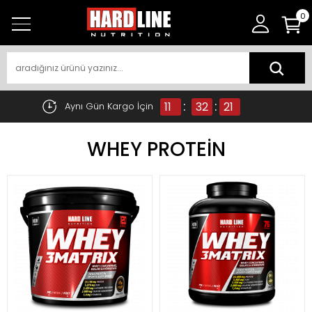
0
:
:
11
32
21
Aynı Gün Kargo İçin
WHEY PROTEİN