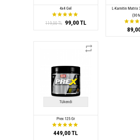
4x4 Gel
L-Karnitin Matrix
(30 
99,00 TL
119,00 TL
89,0
Tükendi
Prex 125 Gr
449,00 TL