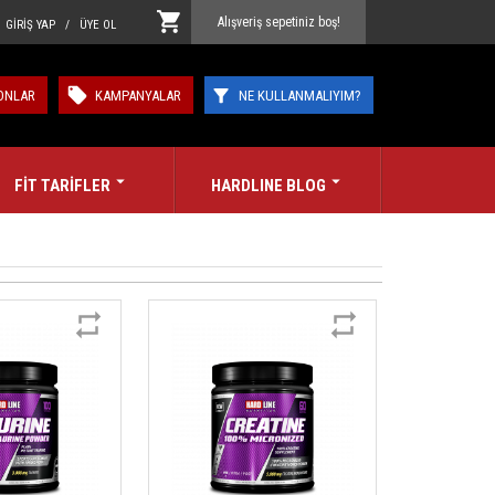
Alışveriş sepetiniz boş!
GİRİŞ YAP / ÜYE OL
ONLAR
KAMPANYALAR
NE KULLANMALIYIM?
FİT TARİFLER
HARDLINE BLOG