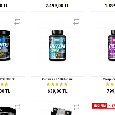
0 TL
2.499,00 TL
1.39
RGY 390 Gr
Caffeine 2T 120 Kapsül
Creapure
00 TL
639,00 TL
799
İNDİRİM
% 1