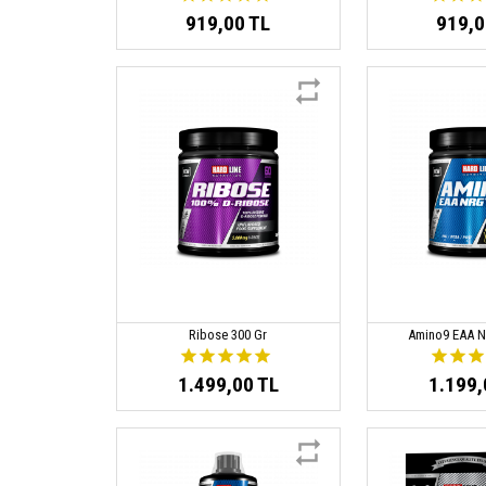
919,00 TL
919,0
Ribose 300 Gr
Amino9 EAA N
1.499,00 TL
1.199,