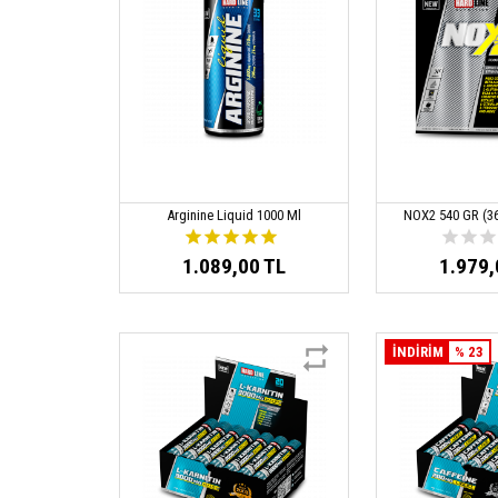
Arginine Liquid 1000 Ml
NOX2 540 GR (3
1.089,00 TL
1.979,
İNDİRİM
% 23