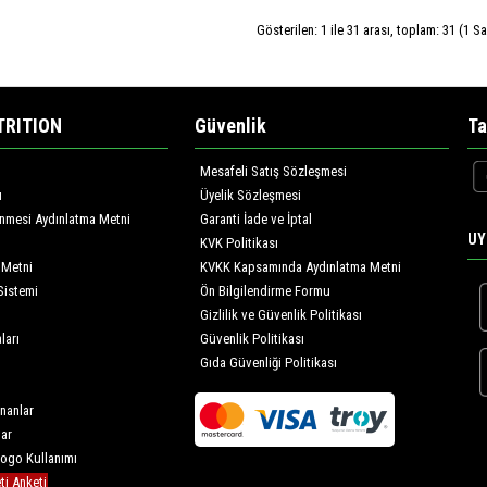
Gösterilen: 1 ile 31 arası, toplam: 31 (1 Sa
TRITION
Güvenlik
Ta
Mesafeli Satış Sözleşmesi
ı
Üyelik Sözleşmesi
lenmesi Aydınlatma Metni
Garanti İade ve İptal
UY
KVK Politikası
 Metni
KVKK Kapsamında Aydınlatma Metni
Sistemi
Ön Bilgilendirme Formu
Gizlilik ve Güvenlik Politikası
ları
Güvenlik Politikası
Gıda Güvenliği Politikası
nanlar
lar
Logo Kullanımı
i Anketi