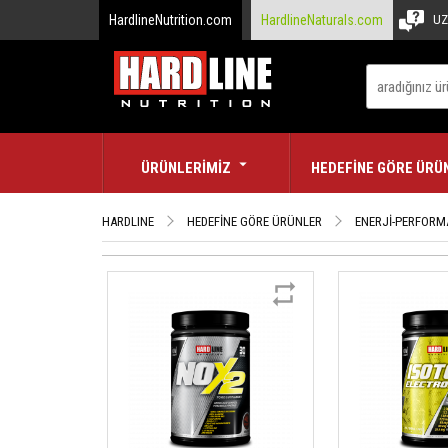
HardlineNutrition.com
HardlineNaturals.com
UZ
ÜRÜNLERİMİZ
HEDEFİNE GÖRE ÜRÜ
HARDLINE
HEDEFİNE GÖRE ÜRÜNLER
ENERJİ-PERFOR