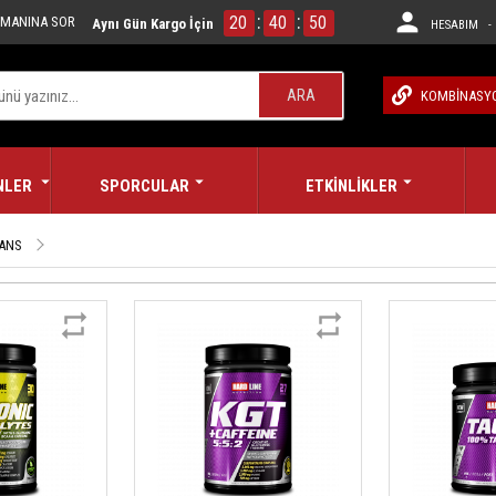
:
:
20
40
49
MANINA SOR
Aynı Gün Kargo İçin
HESABIM - 
ARA
KOMBİNASY
NLER
SPORCULAR
ETKİNLİKLER
MANS