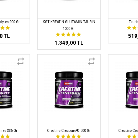
olytes 900 Gr
KGT KREATIN GLUTAMIN TAURIN
Tauri
1000 Gr
0 TL
519
1.349,00 TL
nize 336 Gr
Creatine Creapure® 500 Gr
Creatine Cr