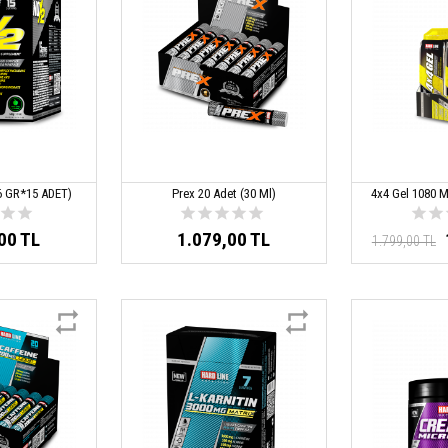
6 GR*15 ADET)
Prex 20 Adet (30 Ml)
4x4 Gel 1080 M
00 TL
1.079,00 TL
1.799,00 TL