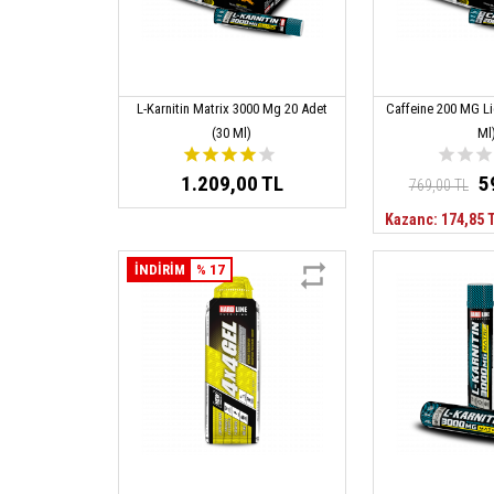
L-Karnitin Matrix 3000 Mg 20 Adet
Caffeine 200 MG Li
(30 Ml)
Ml
1.209,00 TL
5
769,00 TL
Kazanc: 174,85 
İNDİRİM
% 17