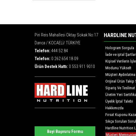
HARDLINE NU
Piri Reis Mahallesi Oktay Sokak No:17
Darıca / KOCAELİ/ TÜRKİYE
Hologram Sorgula
Telefon:
444 52 84
İade ve iptal Şartlar
Telefon:
0 262 654 18 09
Kişisel Verilerin İş
Ürün Destek Hattı:
0 553 911 9010
Modunu Yükselt
Müşteri Aydınlatma
Orijinal Ürün Takip 
Sipariş Ve Teslimat
Üretim Yeri Sertifika
Üyelik İptal Talebi
Hakkımızda
Fırsat Kuponu Kaza
Sıkça Sorulan Soru
Hardline Nutrition 
Bayi Başvuru Formu
Müşteri Memnuniyet