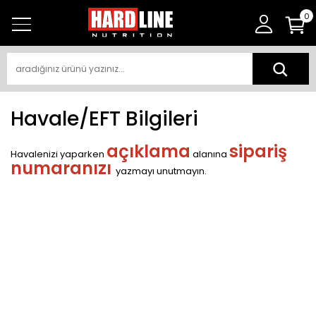
0
Havale/EFT Bilgileri
açıklama
sipariş
Havalenizi yaparken
alanına
numaranızı
yazmayı unutmayın.