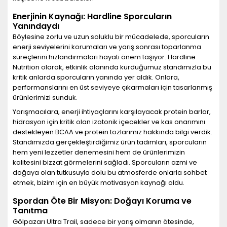
Enerjinin Kaynağı: Hardline Sporcuların
Yanındaydı
Böylesine zorlu ve uzun soluklu bir mücadelede, sporcuların
enerji seviyelerini korumaları ve yarış sonrası toparlanma
süreçlerini hızlandırmaları hayati önem taşıyor. Hardline
Nutrition olarak, etkinlik alanında kurduğumuz standımızla bu
kritik anlarda sporcuların yanında yer aldık. Onlara,
performanslarını en üst seviyeye çıkarmaları için tasarlanmış
ürünlerimizi sunduk.
Yarışmacılara, enerji ihtiyaçlarını karşılayacak protein barlar,
hidrasyon için kritik olan izotonik içecekler ve kas onarımını
destekleyen BCAA ve protein tozlarımız hakkında bilgi verdik.
Standımızda gerçekleştirdiğimiz ürün tadımları, sporcuların
hem yeni lezzetler denemesini hem de ürünlerimizin
kalitesini bizzat görmelerini sağladı. Sporcuların azmi ve
doğaya olan tutkusuyla dolu bu atmosferde onlarla sohbet
etmek, bizim için en büyük motivasyon kaynağı oldu.
Spordan Öte Bir Misyon: Doğayı Koruma ve
Tanıtma
Gölpazarı Ultra Trail, sadece bir yarış olmanın ötesinde,