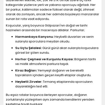
düzenlenen etkinlik, 10K, 20K ve 57K olmak üzere üç farklı
kategoride yüzlerce yerli ve yabancı sporcuyu ağırladı. Her
bir parkur, katılımcıları sadece fiziksel olarak değil, zihinsel
olarak da zorlayan, ancak her adımda büyüleyici manzaralar
sunan bir rota vaat ediyordu.
Koşucular, yarış boyunca Gölpazarı'nın doğal ve tarihi
hazineleri arasında bir maceraya atıldılar. Parkurlar;
Harmankaya Kanyonu:
Heybetli duvarları ve serin
sularıyla sporculara meydan okudu.
Su Uçtu Şelalesi:
Gürül gürül akan sularıyla koşuculara
görsel bir şölen sundu.
Horhor Çeşmesi ve Kurşunlu Kayası:
Bölgenin tarihi
ve mistik atmosferini parkura taşıdı.
Kiraz Bağları:
Yemyeşil doğanın ve bereketli
toprakların içinden geçen keyifli etaplar oluşturdu.
Heybetli Zirveler:
Tırmanış etaplarında sporcuların
dayanıklılığını test etti.
Bu eşsiz rotalar boyunca ilerleyen sporcular, doğanın
zorluklarıyla yüzleşirken aynı zamanda kendilerini yeniden
keşfetme fırsatı buldular.