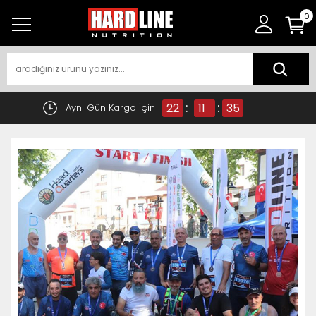
0
:
:
22
11
34
Aynı Gün Kargo İçin