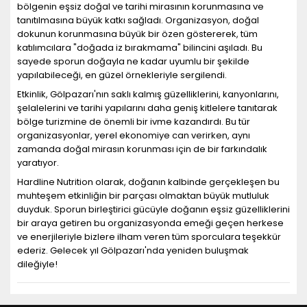
bölgenin eşsiz doğal ve tarihi mirasının korunmasına ve
tanıtılmasına büyük katkı sağladı. Organizasyon, doğal
dokunun korunmasına büyük bir özen göstererek, tüm
katılımcılara "doğada iz bırakmama" bilincini aşıladı. Bu
sayede sporun doğayla ne kadar uyumlu bir şekilde
yapılabileceği, en güzel örnekleriyle sergilendi.
Etkinlik, Gölpazarı'nın saklı kalmış güzelliklerini, kanyonlarını,
şelalelerini ve tarihi yapılarını daha geniş kitlelere tanıtarak
bölge turizmine de önemli bir ivme kazandırdı. Bu tür
organizasyonlar, yerel ekonomiye can verirken, aynı
zamanda doğal mirasın korunması için de bir farkındalık
yaratıyor.
Hardline Nutrition olarak, doğanın kalbinde gerçekleşen bu
muhteşem etkinliğin bir parçası olmaktan büyük mutluluk
duyduk. Sporun birleştirici gücüyle doğanın eşsiz güzelliklerini
bir araya getiren bu organizasyonda emeği geçen herkese
ve enerjileriyle bizlere ilham veren tüm sporculara teşekkür
ederiz. Gelecek yıl Gölpazarı'nda yeniden buluşmak
dileğiyle!