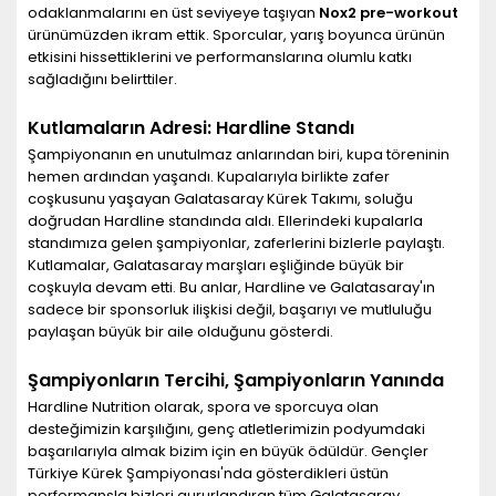
odaklanmalarını en üst seviyeye taşıyan
Nox2 pre-workout
ürünümüzden ikram ettik. Sporcular, yarış boyunca ürünün
etkisini hissettiklerini ve performanslarına olumlu katkı
sağladığını belirttiler.
Kutlamaların Adresi: Hardline Standı
Şampiyonanın en unutulmaz anlarından biri, kupa töreninin
hemen ardından yaşandı. Kupalarıyla birlikte zafer
coşkusunu yaşayan Galatasaray Kürek Takımı, soluğu
doğrudan Hardline standında aldı. Ellerindeki kupalarla
standımıza gelen şampiyonlar, zaferlerini bizlerle paylaştı.
Kutlamalar, Galatasaray marşları eşliğinde büyük bir
coşkuyla devam etti. Bu anlar, Hardline ve Galatasaray'ın
sadece bir sponsorluk ilişkisi değil, başarıyı ve mutluluğu
paylaşan büyük bir aile olduğunu gösterdi.
Şampiyonların Tercihi, Şampiyonların Yanında
Hardline Nutrition olarak, spora ve sporcuya olan
desteğimizin karşılığını, genç atletlerimizin podyumdaki
başarılarıyla almak bizim için en büyük ödüldür. Gençler
Türkiye Kürek Şampiyonası'nda gösterdikleri üstün
performansla bizleri gururlandıran tüm Galatasaray