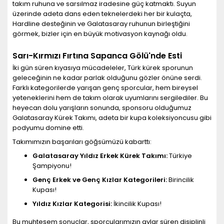
takım ruhuna ve sarsılmaz iradesine güç katmaktı. Suyun
üzerinde adeta dans eden teknelerdeki her bir kulaçta,
Hardline desteğinin ve Galatasaray ruhunun birleştiğini
görmek, bizler için en büyük motivasyon kaynağı oldu.
Sarı-Kırmızı Fırtına Sapanca Gölü'nde Esti
İki gün süren kıyasıya mücadeleler, Türk kürek sporunun
geleceğinin ne kadar parlak olduğunu gözler önüne serdi.
Farklı kategorilerde yarışan genç sporcular, hem bireysel
yeteneklerini hem de takım olarak uyumlarını sergilediler. Bu
heyecan dolu yarışların sonunda, sponsoru olduğumuz
Galatasaray Kürek Takımı, adeta bir kupa koleksiyoncusu gibi
podyumu domine etti.
Takımımızın başarıları göğsümüzü kabarttı:
Galatasaray Yıldız Erkek Kürek Takımı:
Türkiye
Şampiyonu!
Genç Erkek ve Genç Kızlar Kategorileri:
Birincilik
Kupası!
Yıldız Kızlar Kategorisi:
İkincilik Kupası!
Bu muhteşem sonuçlar, sporcularımızın aylar süren disiplinli