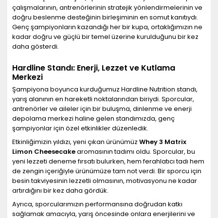
çalışmalarının, antrenörlerinin stratejik yönlendirmelerinin ve
doğru beslenme desteğinin birleşiminin en somut kanıtıydı.
Genç şampiyonların kazandığı her bir kupa, ortaklığımızın ne
kadar doğru ve güçlü bir temel üzerine kurulduğunu bir kez
daha gösterdi.
Hardline Standı: Enerji, Lezzet ve Kutlama
Merkezi
Şampiyona boyunca kurduğumuz Hardline Nutrition standı,
yarış alanının en hareketli noktalarından biriydi. Sporcular,
antrenörler ve aileler için bir buluşma, dinlenme ve enerji
depolama merkezi haline gelen standımızda, genç
şampiyonlar için özel etkinlikler düzenledik.
Etkinliğimizin yıldızı, yeni çıkan ürünümüz
Whey 3 Matrix
Limon Cheesecake
aromasının tadımı oldu. Sporcular, bu
yeni lezzeti deneme fırsatı bulurken, hem ferahlatıcı tadı hem
de zengin içeriğiyle ürünümüze tam not verdi. Bir sporcu için
besin takviyesinin lezzetli olmasının, motivasyonu ne kadar
artırdığını bir kez daha gördük.
Ayrıca, sporcularımızın performansına doğrudan katkı
sağlamak amacıyla, yarış öncesinde onlara enerjilerini ve