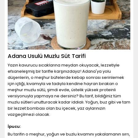
Adana Usulü Muzlu Süt Tarifi
Yazın kavurucu sıcaklarına meydan okuyacak, lezzetiyle
efsaneleşmiş bir tarifle karşınızdayız! Adana'ya yolu
düşenlerin, o meşhur büfelerde kebap sonrası serinlemek
için içtiği, kıvamıyla ve tadıyla kendine hayran bırakan o
meşhur muzlu sütü, şimdi evde, üstelik yüksek proteinli
versiyonuyla yapmaya ne dersiniz? Bu tarif, bildiğiniz tüm
muzlu sütleri unutturacak kadar iddialı. Yoğun, buz gibi ve tam
bir lezzet bombası olan bu içecek, yaz aylarınızın
vazgeçilmezi olacak.
İpucu:
Bu tarifin o meşhur, yoğun ve buzlu kıvamını yakalamanın sırrı,