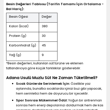
Besin Değerleri Tablosu (Tarifin Tamamı İçin Ortalama -
Bal Hariç):
Besin Öğesi
Değer
Kalori (kcal)
380
Protein (g)
30
Karbonhidrat (g)
45
Yağ (g)
9
*Besin değerleri, kullanılan süt türüne ve eklenen
tatlandırıcıya göre küçük farklılıklar gösterebilir.
Adana Usulü Muzlu Süt Ne Zaman Tüketilmeli?
Sıcak Günlerde Serinlemek İçin:
Özellikle yaz
aylarında, bunaltıcı sıcaklarda içinizi buz gibi yapacak,
hem serinletici hem de doyurucu bir içecektir.
Spor Sonrası Mükemmel Ödül:
Yoğun bir antrenman
sonrası hem enerji depolarınızı doldurmak hem de kas