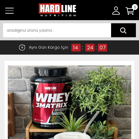
0
:
:
14
24
07
Aynı Gün Kargo İçin