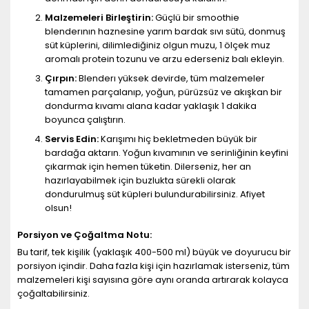
Malzemeleri Birleştirin:
Güçlü bir smoothie
blenderının haznesine yarım bardak sıvı sütü, donmuş
süt küplerini, dilimlediğiniz olgun muzu, 1 ölçek muz
aromalı protein tozunu ve arzu ederseniz balı ekleyin.
Çırpın:
Blenderı yüksek devirde, tüm malzemeler
tamamen parçalanıp, yoğun, pürüzsüz ve akışkan bir
dondurma kıvamı alana kadar yaklaşık 1 dakika
boyunca çalıştırın.
Servis Edin:
Karışımı hiç bekletmeden büyük bir
bardağa aktarın. Yoğun kıvamının ve serinliğinin keyfini
çıkarmak için hemen tüketin. Dilerseniz, her an
hazırlayabilmek için buzlukta sürekli olarak
dondurulmuş süt küpleri bulundurabilirsiniz. Afiyet
olsun!
Porsiyon ve Çoğaltma Notu:
Bu tarif, tek kişilik (yaklaşık 400-500 ml) büyük ve doyurucu bir
porsiyon içindir. Daha fazla kişi için hazırlamak isterseniz, tüm
malzemeleri kişi sayısına göre aynı oranda artırarak kolayca
çoğaltabilirsiniz.