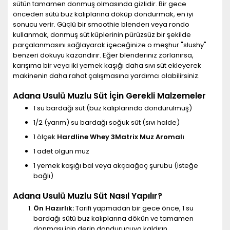
sütün tamamen donmuş olmasında gizlidir. Bir gece
önceden sütü buz kalıplarına döküp dondurmak, en iyi
sonucu verir. Güçlü bir smoothie blenderı veya rondo
kullanmak, donmuş süt küplerinin pürüzsüz bir şekilde
parçalanmasını sağlayarak içeceğinize o meşhur "slushy"
benzeri dokuyu kazandırır. Eğer blenderınız zorlanırsa,
karışıma bir veya iki yemek kaşığı daha sıvı süt ekleyerek
makinenin daha rahat çalışmasına yardımcı olabilirsiniz.
Adana Usulü Muzlu Süt İçin Gerekli Malzemeler
1 su bardağı süt (buz kalıplarında dondurulmuş)
1/2 (yarım) su bardağı soğuk süt (sıvı halde)
1 ölçek
Hardline Whey 3Matrix Muz Aromalı
1 adet olgun muz
1 yemek kaşığı bal veya akçaağaç şurubu (isteğe
bağlı)
Adana Usulü Muzlu Süt Nasıl Yapılır?
Ön Hazırlık:
Tarifi yapmadan bir gece önce, 1 su
bardağı sütü buz kalıplarına dökün ve tamamen
donması için derin dondurucuya kaldırın.