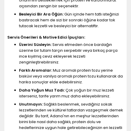
onarımını desteklemek için protein ve karbonhidrat
açısından zengin bir seçenektir.
Besleyici Bir Ara Öğün:
Gün içinde hem tatlı isteğinizi
bastıracak hem de sizi bir sonraki öğüne kadar tok
tutacak lezzetli ve besleyici bir alternatiftir.
Servis Önerileri & Motive Edici İpuçları:
Üzerini Süsleyin:
Servis etmeden önce bardağın
üzerine bir tutam tarçın serpebilir veya birkaç parça
ince kıyılmış ceviz ekleyerek lezzeti
zenginleştirebilirsiniz.
Farklı Aromalar:
Muz aromalı protein tozu yerine
bisküvi veya vanilya aromalı protein tozu kullanarak da
harika sonuçlar elde edebilirsiniz.
Daha Yoğun Muz Tadı:
Çok yoğun bir muz lezzeti
isterseniz, tarife yarım muz daha ekleyebilirsiniz.
Unutmayın:
Sağlıklı beslenmek, sevdiğiniz sokak
lezzetlerinden ve kültürel tatlardan vazgeçmek demek
değildir. Bu tarif, Adana'nın en meşhur lezzetlerinden
birini bile nasıl daha sağlıklı, protein dolu ve
hedeflerinize uygun hale getirebileceğinizin en lezzetli