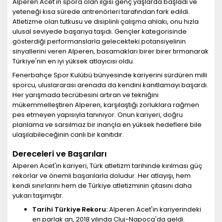
Alperen Acet'in spora olan ilgisi genç yaşlarda başladı ve
yeteneği kısa sürede antrenörleri tarafından fark edildi.
Atletizme olan tutkusu ve disiplinli çalışma ahlakı, onu hızla
ulusal seviyede başarıya taşıdı. Gençler kategorisinde
gösterdiği performanslarla gelecekteki potansiyelinin
sinyallerini veren Alperen, basamakları birer birer tırmanarak
Türkiye'nin en iyi yüksek atlayıcısı oldu.
Fenerbahçe Spor Kulübü bünyesinde kariyerini sürdüren milli
sporcu, uluslararası arenada da kendini kanıtlamayı başardı.
Her yarışmada tecrübesini artıran ve tekniğini
mükemmelleştiren Alperen, karşılaştığı zorluklara rağmen
pes etmeyen yapısıyla tanınıyor. Onun kariyeri, doğru
planlama ve sarsılmaz bir inançla en yüksek hedeflere bile
ulaşılabileceğinin canlı bir kanıtıdır.
Dereceleri ve Başarıları
Alperen Acet'in kariyeri, Türk atletizm tarihinde kırılması güç
rekorlar ve önemli başarılarla doludur. Her atlayışı, hem
kendi sınırlarını hem de Türkiye atletizminin çıtasını daha
yukarı taşımıştır.
Tarihi Türkiye Rekoru:
Alperen Acet'in kariyerindeki
en parlak an, 2018 yılında Cluj-Napoca'da geldi.