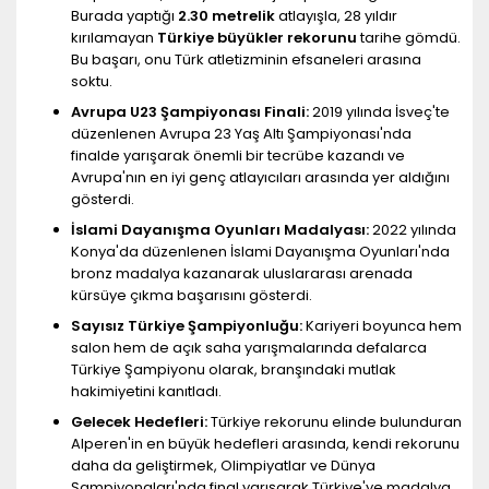
Burada yaptığı
2.30 metrelik
atlayışla, 28 yıldır
kırılamayan
Türkiye büyükler rekorunu
tarihe gömdü.
Bu başarı, onu Türk atletizminin efsaneleri arasına
soktu.
Avrupa U23 Şampiyonası Finali:
2019 yılında İsveç'te
düzenlenen Avrupa 23 Yaş Altı Şampiyonası'nda
finalde yarışarak önemli bir tecrübe kazandı ve
Avrupa'nın en iyi genç atlayıcıları arasında yer aldığını
gösterdi.
İslami Dayanışma Oyunları Madalyası:
2022 yılında
Konya'da düzenlenen İslami Dayanışma Oyunları'nda
bronz madalya kazanarak uluslararası arenada
kürsüye çıkma başarısını gösterdi.
Sayısız Türkiye Şampiyonluğu:
Kariyeri boyunca hem
salon hem de açık saha yarışmalarında defalarca
Türkiye Şampiyonu olarak, branşındaki mutlak
hakimiyetini kanıtladı.
Gelecek Hedefleri:
Türkiye rekorunu elinde bulunduran
Alperen'in en büyük hedefleri arasında, kendi rekorunu
daha da geliştirmek, Olimpiyatlar ve Dünya
Şampiyonaları'nda final yarışarak Türkiye'ye madalya