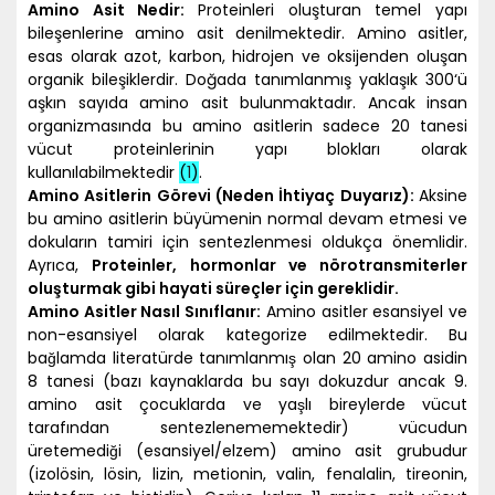
Amino Asit Nedir:
Proteinleri oluşturan temel yapı
bileşenlerine amino asit denilmektedir. Amino asitler,
esas olarak azot, karbon, hidrojen ve oksijenden oluşan
organik bileşiklerdir. Doğada tanımlanmış yaklaşık 300‘ü
aşkın sayıda amino asit bulunmaktadır. Ancak insan
organizmasında bu amino asitlerin sadece 20 tanesi
vücut proteinlerinin yapı blokları olarak
kullanılabilmektedir
(
1
)
.
Amino Asitlerin Görevi (Neden İhtiyaç Duyarız):
Aksine
bu amino asitlerin büyümenin normal devam etmesi ve
dokuların tamiri için sentezlenmesi oldukça önemlidir.
Ayrıca,
Proteinler, hormonlar ve nörotransmiterler
oluşturmak gibi hayati süreçler için gereklidir.
Amino Asitler Nasıl Sınıflanır:
Amino asitler esansiyel ve
non-esansiyel olarak kategorize edilmektedir. Bu
bağlamda literatürde tanımlanmış olan 20 amino asidin
8 tanesi (bazı kaynaklarda bu sayı dokuzdur ancak 9.
amino asit çocuklarda ve yaşlı bireylerde vücut
tarafından sentezlenememektedir) vücudun
üretemediği (esansiyel/elzem) amino asit grubudur
(izolösin, lösin, lizin, metionin, valin, fenalalin, tireonin,