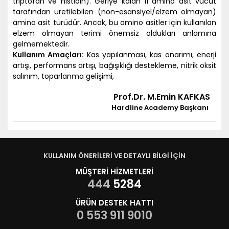
triptofan ve histidin). Geriye kalan 11 amino asit vücut
tarafından üretilebilen (non-esansiyel/elzem olmayan)
amino asit türüdür. Ancak, bu amino asitler için kullanılan
elzem olmayan terimi önemsiz oldukları anlamına
gelmemektedir.
Kullanım Amaçları:
Kas yapılanması, kas onarımı, enerji
artışı, performans artışı, bağışıklığı destekleme, nitrik oksit
salınım, toparlanma gelişimi,
Prof.Dr. M.Emin KAFKAS
Hardline Academy Başkanı
KULLANIM ÖNERİLERİ VE DETAYLI BİLGİ İÇİN
MÜŞTERİ HİZMETLERİ
444
5284
ÜRÜN DESTEK HATTI
0 553 911 9010