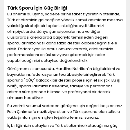
Türk Sporu İçin Güç Birliği
Bu önemli buluşma, sadece bir nezaket ziyaretinin ötesinde,
Türk atletizminin geleceğine yönelik somut adımların masaya
yatırıldığı stratejik bir toplantı niteliğindeydi. Ülkemizi
olimpiyatlarda, dünya şampiyonalarında ve diğer
uluslararası arenalarda başarıyla temsil eden değerli
sporcularımıza nasıl daha fazla destek olabileceğimizi ele
aldık. Federasyon ile omuz omuza vererek, atletlerimizin
performanslarını en üst seviyeye çıkarmak için neler
yapabileceğimizi detaylıca değerlendirdik.
Görüşmemiz sonucunda, Hardline Nutrition'ın bilgi birikimi ve
kaynaklarını, federasyonun tecrübesiyle birleştirerek Türk
sporuna "GÜÇ" katacak bir destek projesi için el sıkıştık. Bu iş
birliği, sporcularımızın beslenme, takviye ve performans
artırma süreçlerinde bilimsel ve profesyonel bir destek
almasını hedefliyor.
Bu verimli ve umut vadeden görüşme için değerli başkanımız
Fatih Çintımar’a nazik ziyaretleri ve Türk sporuna olan tutkulu
yaklaşımları için en içten teşekkürlerimizi sunarız.
İş birliğimizin detayları ve Türk atletizmine katacağımız güç