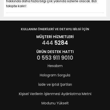
hakkında daha fazla bilgi çok yakında sizlerle olacak. Bizi
takipte kalın!
KULLANIM ÖNERİLERİ VE DETAYLI BİLGİ İÇİN
MÜŞTERİ HİZMETLERİ
444
5284
ÜRÜN DESTEK HATTI
0 553 911 9010
Hesabım
Hologram Sorgula
İade ve iptal Şartları
Kişisel Verilerin İşlenmesi Aydınlatma Metni
Modunu Yükselt