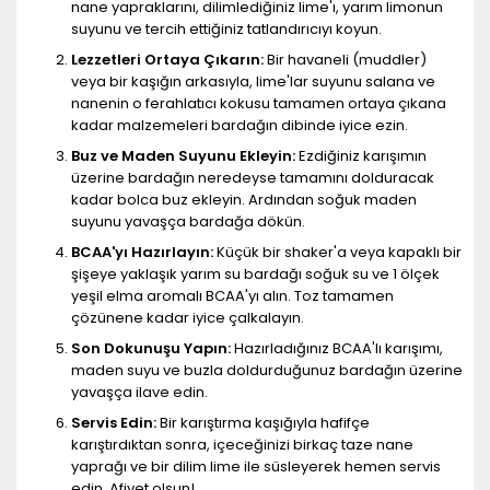
nane yapraklarını, dilimlediğiniz lime'ı, yarım limonun
suyunu ve tercih ettiğiniz tatlandırıcıyı koyun.
Lezzetleri Ortaya Çıkarın:
Bir havaneli (muddler)
veya bir kaşığın arkasıyla, lime'lar suyunu salana ve
nanenin o ferahlatıcı kokusu tamamen ortaya çıkana
kadar malzemeleri bardağın dibinde iyice ezin.
Buz ve Maden Suyunu Ekleyin:
Ezdiğiniz karışımın
üzerine bardağın neredeyse tamamını dolduracak
kadar bolca buz ekleyin. Ardından soğuk maden
suyunu yavaşça bardağa dökün.
BCAA'yı Hazırlayın:
Küçük bir shaker'a veya kapaklı bir
şişeye yaklaşık yarım su bardağı soğuk su ve 1 ölçek
yeşil elma aromalı BCAA'yı alın. Toz tamamen
çözünene kadar iyice çalkalayın.
Son Dokunuşu Yapın:
Hazırladığınız BCAA'lı karışımı,
maden suyu ve buzla doldurduğunuz bardağın üzerine
yavaşça ilave edin.
Servis Edin:
Bir karıştırma kaşığıyla hafifçe
karıştırdıktan sonra, içeceğinizi birkaç taze nane
yaprağı ve bir dilim lime ile süsleyerek hemen servis
edin. Afiyet olsun!