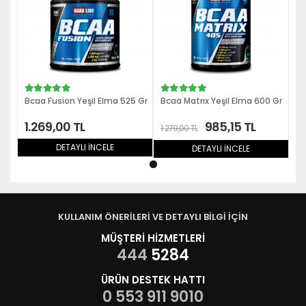
Bcaa Fusion Yeşil Elma 525 Gr
Bcaa Matrıx Yeşil Elma 600 Gr
1.269,00 TL
985,15 TL
1.279,00 TL
DETAYLI İNCELE
DETAYLI İNCELE
KULLANIM ÖNERİLERİ VE DETAYLI BİLGİ İÇİN
MÜŞTERİ HİZMETLERİ
444
5284
ÜRÜN DESTEK HATTI
0 553 911 9010