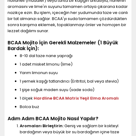
havaneli (muddler) veya tahta bir kaşığın arkasıyla, nanenin
aromasını ve lime'ın suyunu tamamen ortaya çıkarana kadar
nazikçe ezin. Bu işlem, içeceğin her yudumunda taze ve canlı
bir tat almanızı sağlar. BCAA'yı suda tamamen çözdürdükten
sonra karışıma eklemek, topaklanmayı önler ve homojen bir
lezzet dağılımı sunar.
BCAA Mojito İçin Gerekli Malzemeler (1 Büyük
Bardak İçin):
8-10 dal taze nane yaprağı
1 adet misket limonu (lime)
Yarım limonun suyu
1 yemek kaşığı tatlandırıcı (Eritritol, bal veya stevia)
1 şişe soğuk maden suyu (sade soda)
1 ölçek
Hardline BCAA Matrix Yeşil Elma Aromalı
Bolca buz
Adım Adım BCAA Mojito Nasıl Yapılır?
Aromaları Birleştirin:
Geniş ve sağlam bir kokteyl
bardağının veya büyük bir su bardağının içine taze