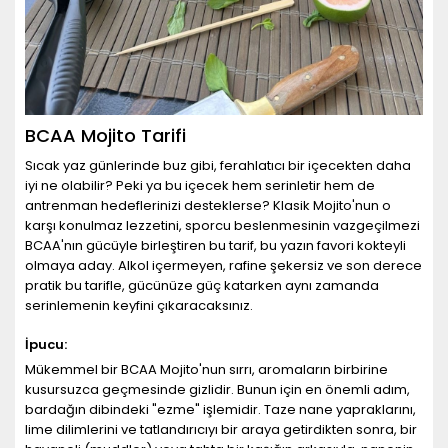
BCAA Mojito Tarifi
Sıcak yaz günlerinde buz gibi, ferahlatıcı bir içecekten daha
iyi ne olabilir? Peki ya bu içecek hem serinletir hem de
antrenman hedeflerinizi desteklerse? Klasik Mojito'nun o
karşı konulmaz lezzetini, sporcu beslenmesinin vazgeçilmezi
BCAA'nın gücüyle birleştiren bu tarif, bu yazın favori kokteyli
olmaya aday. Alkol içermeyen, rafine şekersiz ve son derece
pratik bu tarifle, gücünüze güç katarken aynı zamanda
serinlemenin keyfini çıkaracaksınız.
İpucu:
Mükemmel bir BCAA Mojito'nun sırrı, aromaların birbirine
kusursuzca geçmesinde gizlidir. Bunun için en önemli adım,
bardağın dibindeki "ezme" işlemidir. Taze nane yapraklarını,
lime dilimlerini ve tatlandırıcıyı bir araya getirdikten sonra, bir