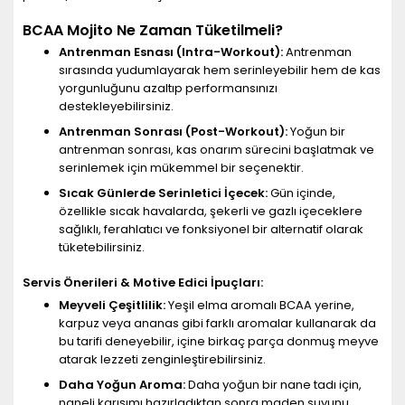
BCAA Mojito Ne Zaman Tüketilmeli?
Antrenman Esnası (Intra-Workout):
Antrenman
sırasında yudumlayarak hem serinleyebilir hem de kas
yorgunluğunu azaltıp performansınızı
destekleyebilirsiniz.
Antrenman Sonrası (Post-Workout):
Yoğun bir
antrenman sonrası, kas onarım sürecini başlatmak ve
serinlemek için mükemmel bir seçenektir.
Sıcak Günlerde Serinletici İçecek:
Gün içinde,
özellikle sıcak havalarda, şekerli ve gazlı içeceklere
sağlıklı, ferahlatıcı ve fonksiyonel bir alternatif olarak
tüketebilirsiniz.
Servis Önerileri & Motive Edici İpuçları:
Meyveli Çeşitlilik:
Yeşil elma aromalı BCAA yerine,
karpuz veya ananas gibi farklı aromalar kullanarak da
bu tarifi deneyebilir, içine birkaç parça donmuş meyve
atarak lezzeti zenginleştirebilirsiniz.
Daha Yoğun Aroma:
Daha yoğun bir nane tadı için,
naneli karışımı hazırladıktan sonra maden suyunu