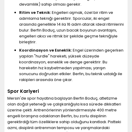
devamlılık) sahip olması gerekir.
Ritim ve Teknik:
Engelleri aşmak, özel bir ritim ve
adımlama tekniği gerektirir. Sporcular, iki engel
arasında genellikle 14 ila 16 adım atarak ideal ritimlerini
bulur. Berfin Boduç, uzun bacak boyunun avantajını,
engelleri akıcı ve ritmik bir şekilde geçme tekniğiyle
birleştirir.
Koordinasyon ve Esneklik:
Engel üzerinden geçerken
yapılan "hurdle" hareketi, yüksek düzeyde
koordinasyon, esneklik ve denge gerektirir. Bu
hareketin hız kaybetmeden yapılması, yarışın
sonucunu doğrudan etkiler. Berfin, bu teknik ustalığı ile
rakipleri arasında öne çıkar.
Spor Kariyeri
Mersin'de spor hayatına başlayan Berfin Boduç, atletizme
olan doğal yeteneği ve çalışkanlığıyla kısa sürede dikkatleri
üzerine çekti. Antrenörlerinin yönlendirmesiyle 400 metre
engelli branşına odaklanan Berfin, bu zorlu disiplinin
gerektirdiği tüm özelliklere sahip olduğunu kanıtladı. Pistteki
azmi, disiplinli antrenman temposu ve yarışmalardaki