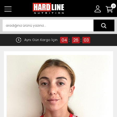
0
:
:
04
26
02
Aynı Gün Kargo İçin