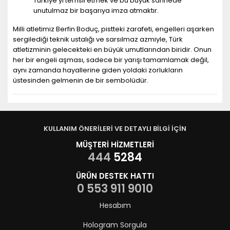
Türkiye'yi temsil etmek ve bu büyük sahnede
unutulmaz bir başarıya imza atmaktır.
Milli atletimiz Berfin Boduç, pistteki zarafeti, engelleri aşarken
sergilediği teknik ustalığı ve sarsılmaz azmiyle, Türk
atletizminin gelecekteki en büyük umutlarından biridir. Onun
her bir engeli aşması, sadece bir yarışı tamamlamak değil,
aynı zamanda hayallerine giden yoldaki zorlukların
üstesinden gelmenin de bir sembolüdür.
KULLANIM ÖNERİLERİ VE DETAYLI BİLGİ İÇİN
MÜŞTERİ HİZMETLERİ
444
5284
ÜRÜN DESTEK HATTI
0 553 911 9010
Hesabım
Hologram Sorgula