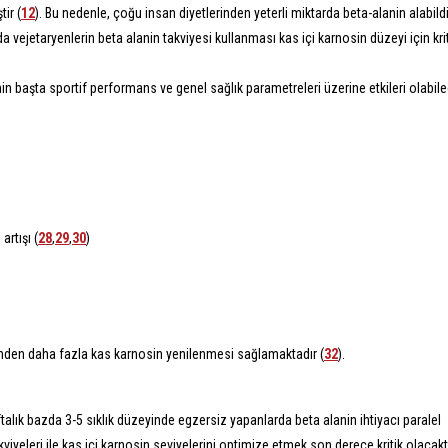
ir (
12
).
Bu nedenle,
çoğu insan diyetlerinden yeterli miktarda beta-alanin alabildi
vejetaryenlerin beta alanin takviyesi kullanması kas içi karnosin düzeyi için krit
nin başta sportif performans ve genel sağlık parametreleri üzerine etkileri olabil
artışı (
28
,
29
,
30
)
nden daha fazla kas karnosin yenilenmesi sağlamaktadır (
32
).
alık bazda 3-5 sıklık düzeyinde egzersiz yapanlarda beta alanin ihtiyacı paralel
kviyeleri ile kas içi karnosin seviyelerini optimize etmek son derece kritik olacaktı