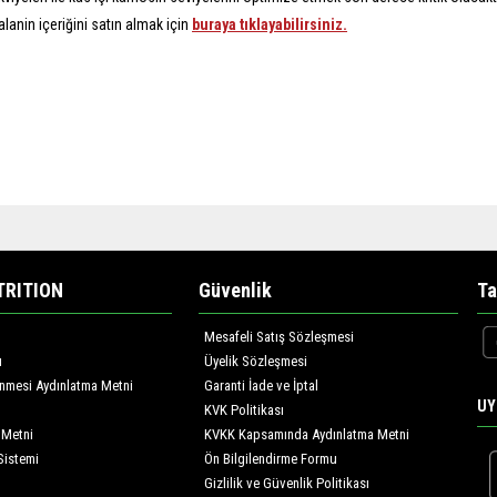
lanin içeriğini satın almak için
buraya tıklayabilirsiniz.
TRITION
Güvenlik
Ta
Mesafeli Satış Sözleşmesi
ı
Üyelik Sözleşmesi
lenmesi Aydınlatma Metni
Garanti İade ve İptal
UY
KVK Politikası
 Metni
KVKK Kapsamında Aydınlatma Metni
Sistemi
Ön Bilgilendirme Formu
Gizlilik ve Güvenlik Politikası