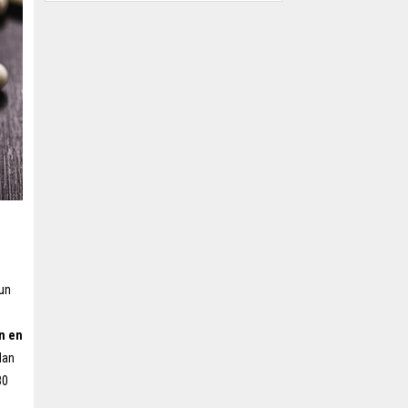
un
n en
dan
80