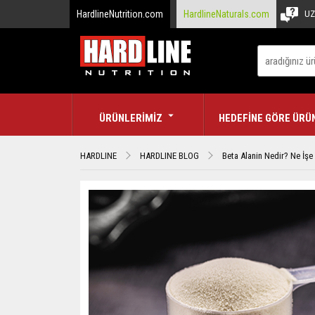
HardlineNutrition.com
HardlineNaturals.com
UZ
ÜRÜNLERİMİZ
HEDEFİNE GÖRE ÜRÜ
HARDLINE
HARDLINE BLOG
Beta Alanin Nedir? Ne İşe