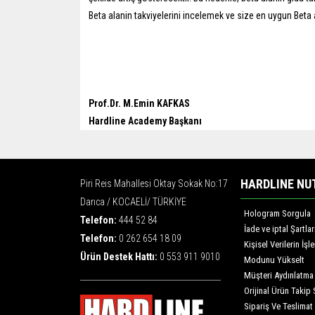
Beta alanin takviyelerini incelemek ve size en uygun Beta a
Prof.Dr. M.Emin KAFKAS
Hardline Academy Başkanı
HARDLINE NU
Piri Reis Mahallesi Oktay Sokak No:17
Darıca / KOCAELİ/ TÜRKİYE
Hologram Sorgula
Telefon:
444 52 84
İade ve iptal Şartlar
Telefon:
0 262 654 18 09
Kişisel Verilerin İş
Ürün Destek Hattı:
0 553 911 9010
Modunu Yükselt
Müşteri Aydınlatma
Orijinal Ürün Takip 
Sipariş Ve Teslimat