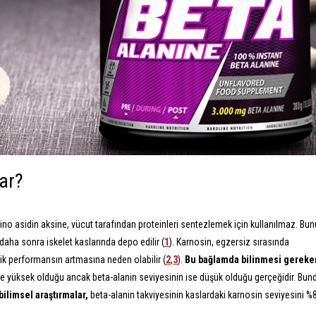
ar?
o asidin aksine, vücut tarafından proteinleri sentezlemek için kullanılmaz.
Bun
n daha sonra iskelet kaslarında depo edilir (
1
).
Karnosin, egzersiz sırasında
letik performansın artmasına neden olabilir (
2
,
3
).
Bu bağlamda bilinmesi gereke
lde yüksek olduğu ancak beta-alanin seviyesinin ise düşük olduğu gerçeğidir. Bun
bilimsel araştırmalar,
beta-alanin takviyesinin kaslardaki karnosin seviyesini %