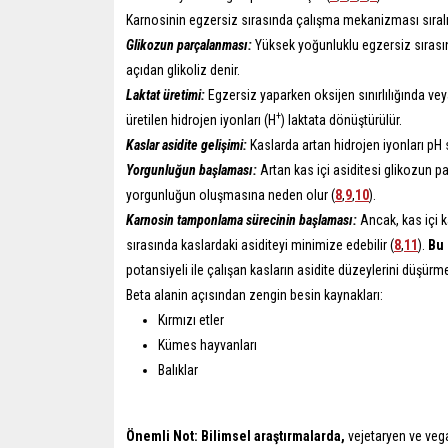
Karnosinin egzersiz sırasında çalışma mekanizması sıralı
Glikozun parçalanması:
Yüksek yoğunluklu egzersiz sırasın
açıdan glikoliz denir.
Laktat üretimi:
Egzersiz yaparken oksijen sınırlılığında vey
+
üretilen hidrojen iyonları (H
) laktata dönüştürülür.
Kaslar asidite gelişimi:
Kaslarda artan hidrojen iyonları pH s
Yorgunluğun başlaması:
Artan kas içi asiditesi glikozun p
yorgunluğun oluşmasına neden olur (
8
,
9
,
10
).
Karnosin tamponlama sürecinin başlaması:
Ancak, kas içi k
sırasında kaslardaki asiditeyi minimize edebilir (
8
,
11
).
Bu 
potansiyeli ile çalışan kasların asidite düzeylerini düşürme
Beta alanin açısından zengin besin kaynakları:
Kırmızı etler
Kümes hayvanları
Balıklar
Önemli Not: Bilimsel araştırmalarda,
vejetaryen ve veg