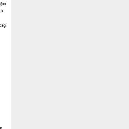
ğini
ik
eceği
r.