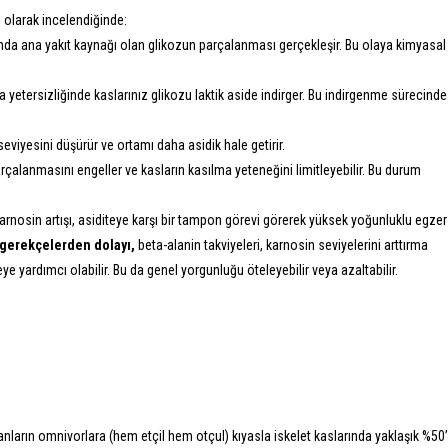
 olarak incelendiğinde:
da ana yakıt kaynağı olan glikozun parçalanması gerçekleşir. Bu olaya kimyasal
a yetersizliğinde kaslarınız glikozu laktik aside indirger. Bu indirgenme sürecinde
eviyesini düşürür ve ortamı daha asidik hale getirir.
arçalanmasını engeller ve kasların kasılma yeteneğini limitleyebilir. Bu durum
arnosin artışı, asiditeye karşı bir tampon görevi görerek yüksek yoğunluklu egzer
gerekçelerden dolayı,
beta-alanin takviyeleri, karnosin seviyelerini arttırma
ye yardımcı olabilir. Bu da genel yorgunluğu öteleyebilir veya azaltabilir.
anların omnivorlara (hem etçil hem otçul) kıyasla iskelet kaslarında yaklaşık %50