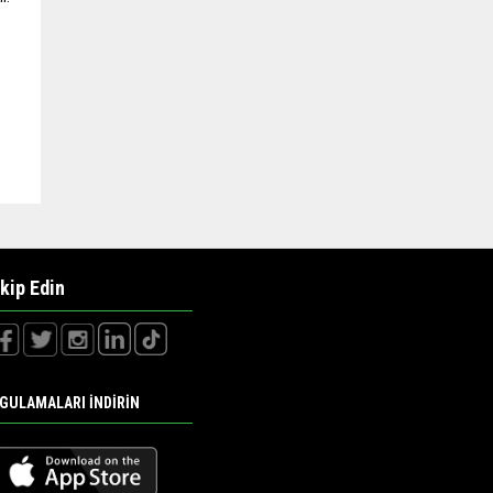
kip Edin
GULAMALARI İNDİRİN