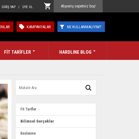
Alışveriş sepetiniz boş!
GİRİŞ YAP / ÜYE OL
ONLAR
KAMPANYALAR
NE KULLANMALIYIM?
FİT TARİFLER
HARDLINE BLOG
Fit Tarifler
Bilimsel Gerçekler
Beslenme