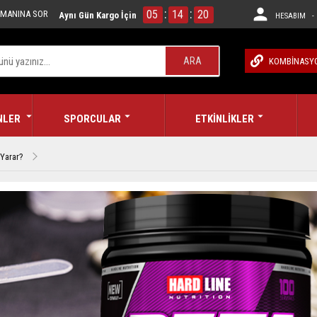
:
:
05
14
20
MANINA SOR
Aynı Gün Kargo İçin
HESABIM - 
ARA
KOMBİNASY
NLER
SPORCULAR
ETKİNLİKLER
 Yarar?