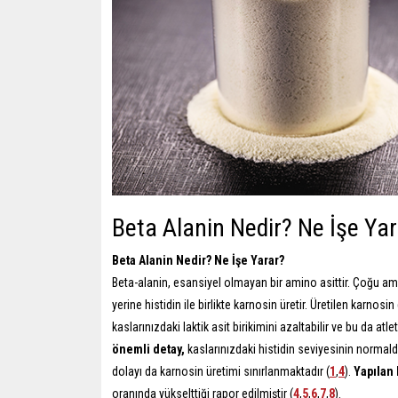
Beta Alanin Nedir? Ne İşe Yar
Beta Alanin Nedir? Ne İşe Yarar?
Beta-alanin, esansiyel olmayan bir amino asittir.
Çoğu amin
yerine histidin ile birlikte karnosin üretir. Üretilen karnosi
kaslarınızdaki laktik asit birikimini azaltabilir ve bu da at
önemli detay,
kaslarınızdaki histidin seviyesinin norma
dolayı da karnosin üretimi sınırlanmaktadır (
1
,
4
).
Yapılan 
oranında yükselttiği rapor edilmiştir (
4
,
5
,
6
,
7
,
8
).