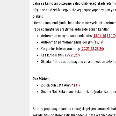
daha az karnosin düzeyine sahip olabileceği ifade edilmişt
düşünse de özellikle egzersiz veya spor yapan vegan ya da 
olabilir.
Literatür incelendiğinde, beta alanin takviyelerini tüketme
ifade edilmiştir. Bu araştırmalarda elde edilen kanıtlar:
Antrenman çalışma süresinde artış (
13
,
14
,
15
,
16
,
17
)
Antrenman performansında gelişim (
18
,
19
)
Yorgunluk tolerasyon artışı (
20
,
21
,
22
,
23
,
24
)
Kas kütlesi artışı (
25
,
26
,
27
)
Oksidatif stres absorbsiyonu ve antioksidan aktivite 
Doz Miktarı:
2-5 gr/gün Beta Alanin (
31
)
Önemli Not: Beta alanin tüketmek doğrudan karnosi
Sporcu popülasyonlarında ve sağlık gelişimi amacıyla haft
şekilde artış gösterecektir. Bu nedenle, beta alanin gıda ta