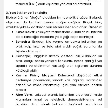
tedavisi (HRT) alan kişilerde yan etkileri artırabilir.
3. Yan Etkiler ve Toksisite
Bitkisel ürünler "doğal" oldukları için genellikle güvenli olarak
algılansa da bu her zaman doğru değildir. Birçok bitki,
özellikle yüksek dozlarda yan etkilere neden olabilir. Örneğin:
Kava kava
: Anksiyete tedavisinde kullanılan bu bitkinin
ciddi karaciğer hasarına yol açtığı tespit edilmiştir.
Ephedra
: Eskiden kilo verme amacıyla kullanılan bu
bitki, kalp krizi ve felç gibi ciddi sağlık sorunlarıyla
ilişkilendirilmiştir.
Ekinezya
: Bağışıklık sistemi desteği için kullanılan bu
bitki, alerjik reaksiyonlara (döküntü, nefes darlığı) yol
açabilir ve otoimmün hastalığı olan kişilerde durumu
kötüleştirebilir.
Kırmızı Pirinç Mayası
: Kolesterol düşürücü etkisi
nedeniyle popülerdir, ancak kas ağrıları, karaciğer
hasarı ve mide rahatsızlığı gibi yan etkilere neden
olabilir.
Aloe Vera
: Laksatif olarak kullanılan aloe vera, mide
krampları, ishal ve elektrolit dengesizliklerine yol
açabilir. Uzun süreli kullanımı bağırsak sorunlarını