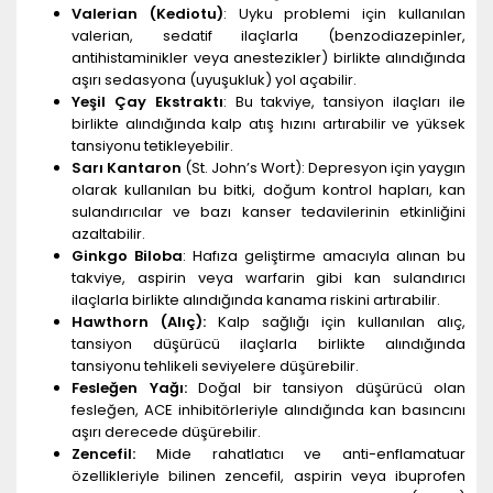
Valerian (Kediotu)
: Uyku problemi için kullanılan
valerian, sedatif ilaçlarla (benzodiazepinler,
antihistaminikler veya anestezikler) birlikte alındığında
aşırı sedasyona (uyuşukluk) yol açabilir.
Yeşil Çay Ekstraktı
: Bu takviye, tansiyon ilaçları ile
birlikte alındığında kalp atış hızını artırabilir ve yüksek
tansiyonu tetikleyebilir.
Sarı Kantaron
(St. John’s Wort): Depresyon için yaygın
olarak kullanılan bu bitki, doğum kontrol hapları, kan
sulandırıcılar ve bazı kanser tedavilerinin etkinliğini
azaltabilir.
Ginkgo Biloba
: Hafıza geliştirme amacıyla alınan bu
takviye, aspirin veya warfarin gibi kan sulandırıcı
ilaçlarla birlikte alındığında kanama riskini artırabilir.
Hawthorn (Alıç):
Kalp sağlığı için kullanılan alıç,
tansiyon düşürücü ilaçlarla birlikte alındığında
tansiyonu tehlikeli seviyelere düşürebilir.
Fesleğen Yağı:
Doğal bir tansiyon düşürücü olan
fesleğen, ACE inhibitörleriyle alındığında kan basıncını
aşırı derecede düşürebilir.
Zencefil:
Mide rahatlatıcı ve anti-enflamatuar
özellikleriyle bilinen zencefil, aspirin veya ibuprofen