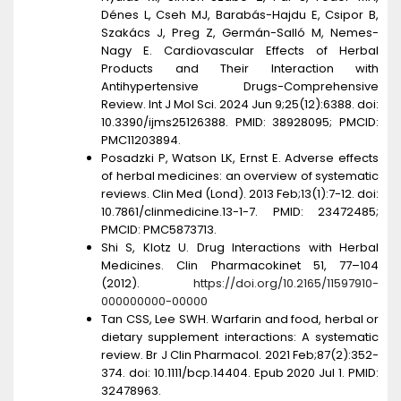
Dénes L, Cseh MJ, Barabás-Hajdu E, Csipor B,
Szakács J, Preg Z, Germán-Salló M, Nemes-
Nagy E. Cardiovascular Effects of Herbal
Products and Their Interaction with
Antihypertensive Drugs-Comprehensive
Review. Int J Mol Sci. 2024 Jun 9;25(12):6388. doi:
10.3390/ijms25126388. PMID: 38928095; PMCID:
PMC11203894.
Posadzki P, Watson LK, Ernst E. Adverse effects
of herbal medicines: an overview of systematic
reviews. Clin Med (Lond). 2013 Feb;13(1):7-12. doi:
10.7861/clinmedicine.13-1-7. PMID: 23472485;
PMCID: PMC5873713.
Shi S, Klotz U. Drug Interactions with Herbal
Medicines. Clin Pharmacokinet 51, 77–104
(2012).
https://doi.org/10.2165/11597910-
000000000-00000
Tan CSS, Lee SWH. Warfarin and food, herbal or
dietary supplement interactions: A systematic
review. Br J Clin Pharmacol. 2021 Feb;87(2):352-
374. doi: 10.1111/bcp.14404. Epub 2020 Jul 1. PMID:
32478963.