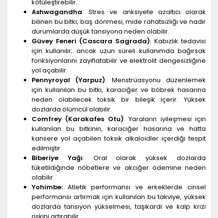
kötüleştirebilir.
Ashwagandha
: Stres ve anksiyete azaltıcı olarak
bilinen bu bitki, baş dönmesi, mide rahatsızlığı ve nadir
durumlarda düşük tansiyona neden olabilir.
Güvey Feneri (Cascara Sagrada)
: Kabızlık tedavisi
için kullanılır; ancak uzun süreli kullanımda bağırsak
fonksiyonlarını zayıflatabilir ve elektrolit dengesizliğine
yol açabilir.
Pennyroyal (Yarpuz)
: Menstrüasyonu düzenlemek
için kullanılan bu bitki, karaciğer ve böbrek hasarına
neden olabilecek toksik bir bileşik içerir. Yüksek
dozlarda ölümcül olabilir.
Comfrey (Karakafes Otu)
: Yaraların iyileşmesi için
kullanılan bu bitkinin, karaciğer hasarına ve hatta
kansere yol açabilen toksik alkaloidler içerdiği tespit
edilmiştir.
Biberiye Yağı
: Oral olarak yüksek dozlarda
tüketildiğinde nöbetlere ve akciğer ödemine neden
olabilir.
Yohimbe:
Atletik performansı ve erkeklerde cinsel
performansı artırmak için kullanılan bu takviye, yüksek
dozlarda tansiyon yükselmesi, taşikardi ve kalp krizi
riskini artırabilir.