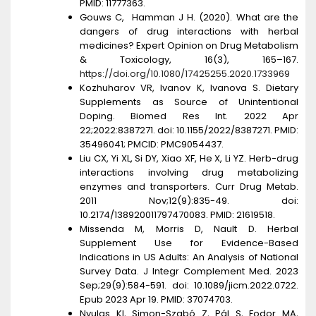
PMID: 11777363.
Gouws C, Hamman J H. (2020). What are the
dangers of drug interactions with herbal
medicines? Expert Opinion on Drug Metabolism
& Toxicology, 16(3), 165–167.
https://doi.org/10.1080/17425255.2020.1733969
Kozhuharov VR, Ivanov K, Ivanova S. Dietary
Supplements as Source of Unintentional
Doping. Biomed Res Int. 2022 Apr
22;2022:8387271. doi: 10.1155/2022/8387271. PMID:
35496041; PMCID: PMC9054437.
Liu CX, Yi XL, Si DY, Xiao XF, He X, Li YZ. Herb-drug
interactions involving drug metabolizing
enzymes and transporters. Curr Drug Metab.
2011 Nov;12(9):835-49. doi:
10.2174/138920011797470083. PMID: 21619518.
Missenda M, Morris D, Nault D. Herbal
Supplement Use for Evidence-Based
Indications in US Adults: An Analysis of National
Survey Data. J Integr Complement Med. 2023
Sep;29(9):584-591. doi: 10.1089/jicm.2022.0722.
Epub 2023 Apr 19. PMID: 37074703.
Nyulas KI, Simon-Szabó Z, Pál S, Fodor MA,