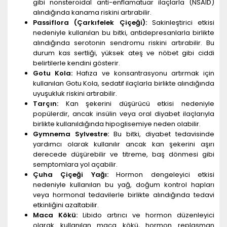
gibi nonsteroidal anti-enflamatuar ilaçlarla (NSAID)
alındığında kanama riskini artırabilir.
Passiflora (Çarkıfelek Çiçeği):
Sakinleştirici etkisi
nedeniyle kullanılan bu bitki, antidepresanlarla birlikte
alındığında serotonin sendromu riskini artırabilir. Bu
durum kas sertliği, yüksek ateş ve nöbet gibi ciddi
belirtilerle kendini gösterir.
Gotu Kola:
Hafıza ve konsantrasyonu artırmak için
kullanılan Gotu Kola, sedatif ilaçlarla birlikte alındığında
uyuşukluk riskini artırabilir.
Tarçın:
Kan şekerini düşürücü etkisi nedeniyle
popülerdir, ancak insülin veya oral diyabet ilaçlarıyla
birlikte kullanıldığında hipoglisemiye neden olabilir.
Gymnema Sylvestre:
Bu bitki, diyabet tedavisinde
yardımcı olarak kullanılır ancak kan şekerini aşırı
derecede düşürebilir ve titreme, baş dönmesi gibi
semptomlara yol açabilir.
Çuha Çiçeği Yağı:
Hormon dengeleyici etkisi
nedeniyle kullanılan bu yağ, doğum kontrol hapları
veya hormonal tedavilerle birlikte alındığında tedavi
etkinliğini azaltabilir.
Maca Kökü:
Libido artırıcı ve hormon düzenleyici
olarak kullanılan maca kökü, hormon replasman