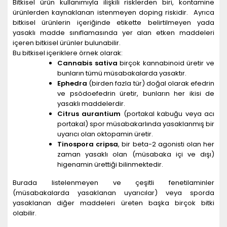
Bitkisel ürün kullanımıyla ilişkili risklerden biri, kontamine
ürünlerden kaynaklanan istenmeyen doping riskidir. Ayrıca
bitkisel ürünlerin içeriğinde etikette belirtilmeyen yada
yasaklı madde sınıflamasında yer alan etken maddeleri
içeren bitkisel ürünler bulunabilir.
Bu bitkisel içeriklere örnek olarak:
Cannabis sativa
birçok kannabinoid üretir ve
bunların tümü müsabakalarda yasaktır.
Ephedra
(birden fazla tür) doğal olarak efedrin
ve psödoefedrin üretir, bunların her ikisi de
yasaklı maddelerdir.
Citrus aurantium
(portakal kabuğu veya acı
portakal) spor müsabakarlında yasaklanmış bir
uyarıcı olan oktopamin üretir.
Tinospora cripsa
, bir beta-2 agonisti olan her
zaman yasaklı olan (müsabaka içi ve dışı)
higenamin ürettiği bilinmektedir.
Burada listelenmeyen ve çeşitli fenetilaminler
(müsabakalarda yasaklanan uyarıcılar) veya sporda
yasaklanan diğer maddeleri üreten başka birçok bitki
olabilir.