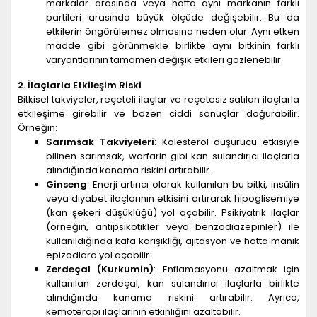
markalar arasında veya hatta aynı markanın farklı
partileri arasında büyük ölçüde değişebilir. Bu da
etkilerin öngörülemez olmasına neden olur. Aynı etken
madde gibi görünmekle birlikte aynı bitkinin farklı
varyantlarının tamamen değişik etkileri gözlenebilir.
2. İlaçlarla Etkileşim Riski
Bitkisel takviyeler, reçeteli ilaçlar ve reçetesiz satılan ilaçlarla
etkileşime girebilir ve bazen ciddi sonuçlar doğurabilir.
Örneğin:
Sarımsak Takviyeleri
: Kolesterol düşürücü etkisiyle
bilinen sarımsak, warfarin gibi kan sulandırıcı ilaçlarla
alındığında kanama riskini artırabilir.
Ginseng
: Enerji artırıcı olarak kullanılan bu bitki, insülin
veya diyabet ilaçlarının etkisini artırarak hipoglisemiye
(kan şekeri düşüklüğü) yol açabilir. Psikiyatrik ilaçlar
(örneğin, antipsikotikler veya benzodiazepinler) ile
kullanıldığında kafa karışıklığı, ajitasyon ve hatta manik
epizodlara yol açabilir.
Zerdeçal (Kurkumin)
: Enflamasyonu azaltmak için
kullanılan zerdeçal, kan sulandırıcı ilaçlarla birlikte
alındığında kanama riskini artırabilir. Ayrıca,
kemoterapi ilaçlarının etkinliğini azaltabilir.