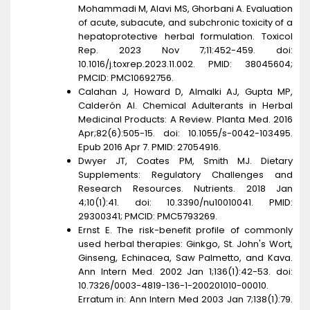
Mohammadi M, Alavi MS, Ghorbani A. Evaluation
of acute, subacute, and subchronic toxicity of a
hepatoprotective herbal formulation. Toxicol
Rep. 2023 Nov 7;11:452-459. doi:
10.1016/j.toxrep.2023.11.002. PMID: 38045604;
PMCID: PMC10692756.
Calahan J, Howard D, Almalki AJ, Gupta MP,
Calderón AI. Chemical Adulterants in Herbal
Medicinal Products: A Review. Planta Med. 2016
Apr;82(6):505-15. doi: 10.1055/s-0042-103495.
Epub 2016 Apr 7. PMID: 27054916.
Dwyer JT, Coates PM, Smith MJ. Dietary
Supplements: Regulatory Challenges and
Research Resources. Nutrients. 2018 Jan
4;10(1):41. doi: 10.3390/nu10010041. PMID:
29300341; PMCID: PMC5793269.
Ernst E. The risk-benefit profile of commonly
used herbal therapies: Ginkgo, St. John's Wort,
Ginseng, Echinacea, Saw Palmetto, and Kava.
Ann Intern Med. 2002 Jan 1;136(1):42-53. doi:
10.7326/0003-4819-136-1-200201010-00010.
Erratum in: Ann Intern Med 2003 Jan 7;138(1):79.