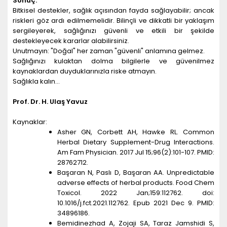
Sonuç:
Bitkisel destekler, sağlık açısından fayda sağlayabilir; ancak
riskleri göz ardı edilmemelidir. Bilinçli ve dikkatli bir yaklaşım
sergileyerek, sağlığınızı güvenli ve etkili bir şekilde
destekleyecek kararlar alabilirsiniz.
Unutmayın: "Doğal" her zaman "güvenli" anlamına gelmez.
Sağlığınızı kulaktan dolma bilgilerle ve güvenilmez
kaynaklardan duyduklarınızla riske atmayın.
Sağlıkla kalın…
Prof. Dr. H. Ulaş Yavuz
Kaynaklar:
Asher GN, Corbett AH, Hawke RL. Common
Herbal Dietary Supplement-Drug Interactions.
Am Fam Physician. 2017 Jul 15;96(2):101-107. PMID:
28762712.
Başaran N, Paslı D, Başaran AA. Unpredictable
adverse effects of herbal products. Food Chem
Toxicol. 2022 Jan;159:112762. doi:
10.1016/j.fct.2021.112762. Epub 2021 Dec 9. PMID:
34896186.
Bemidinezhad A, Zojaji SA, Taraz Jamshidi S,