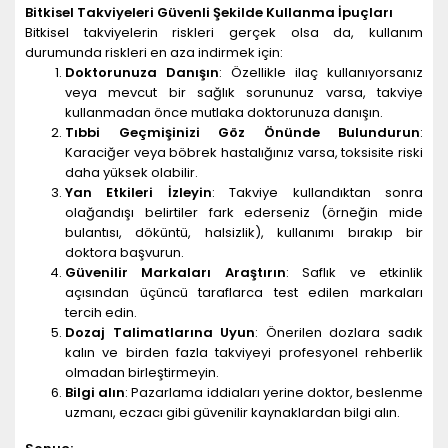
Bitkisel Takviyeleri Güvenli Şekilde Kullanma İpuçları
Bitkisel takviyelerin riskleri gerçek olsa da, kullanım
durumunda riskleri en aza indirmek için:
Doktorunuza Danışın
: Özellikle ilaç kullanıyorsanız
veya mevcut bir sağlık sorununuz varsa, takviye
kullanmadan önce mutlaka doktorunuza danışın.
Tıbbi Geçmişinizi Göz Önünde Bulundurun
:
Karaciğer veya böbrek hastalığınız varsa, toksisite riski
daha yüksek olabilir.
Yan Etkileri İzleyin
: Takviye kullandıktan sonra
olağandışı belirtiler fark ederseniz (örneğin mide
bulantısı, döküntü, halsizlik), kullanımı bırakıp bir
doktora başvurun.
Güvenilir Markaları Araştırın
: Saflık ve etkinlik
açısından üçüncü taraflarca test edilen markaları
tercih edin.
Dozaj Talimatlarına Uyun
: Önerilen dozlara sadık
kalın ve birden fazla takviyeyi profesyonel rehberlik
olmadan birleştirmeyin.
Bilgi alın
: Pazarlama iddiaları yerine doktor, beslenme
uzmanı, eczacı gibi güvenilir kaynaklardan bilgi alın.