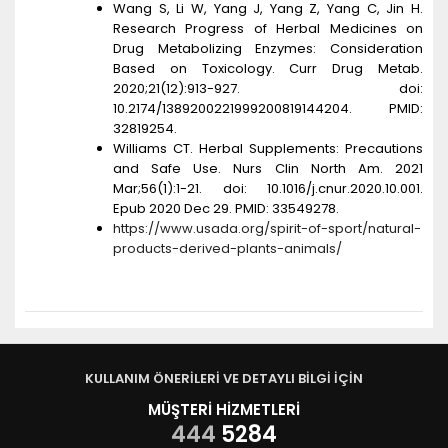
Wang S, Li W, Yang J, Yang Z, Yang C, Jin H.
Research Progress of Herbal Medicines on
Drug Metabolizing Enzymes: Consideration
Based on Toxicology. Curr Drug Metab.
2020;21(12):913-927. doi:
10.2174/1389200221999200819144204. PMID:
32819254.
Williams CT. Herbal Supplements: Precautions
and Safe Use. Nurs Clin North Am. 2021
Mar;56(1):1-21. doi: 10.1016/j.cnur.2020.10.001.
Epub 2020 Dec 29. PMID: 33549278.
https://www.usada.org/spirit-of-sport/natural-
products-derived-plants-animals/
KULLANIM ÖNERİLERİ VE DETAYLI BİLGİ İÇİN
MÜŞTERİ HİZMETLERİ
444
5284