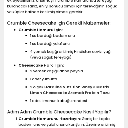
ekleyebilirsiniz. Unutmayın, crumble hamurunda tereyağı
kullanacaksanız, en iyi sonucu almak için tereyağının soğuk
ve küpler halinde kesilmiş olması gerekir.
Crumble Cheesecake İçin Gerekli Malzemeler:
Crumble Hamuru İçin:
1 su bardağı badem unu
1 su bardağı yulaf unu
4 yemek kaşığı eritilmiş Hindistan cevizi yağı
(veya soğuk tereyağı)
Cheesecake Harcı İçin:
2 yemek kaşığı labne peyniri
1 adet yumurta
2 ölçek
Hardline Nutrition Whey 3 Matrix
Limon Cheesecake Aromalı Protein Tozu
1 adet limonun kabuğu rendesi
Adım Adım Crumble Cheesecake Nasıl Yapılır?
Crumble Hamurunu Hazırlayın:
Geniş bir kapta
badem unu ve yulaf ununu karıştırın. Üzerine eritilmiş