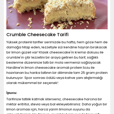
Crumble Cheesecake Tarifi
Yüksek proteinli tarifler serimizde bu hafta, hem göze hem de
damağa hitap eden, lezzetiyle sizi kendine hayran bırakacak
bir limon güzeli var! Klasik cheesecake'in kremsi dokusu ile
crumble'ın çıtır lezzetini bir araya getiren bu tarif, sağlıklı
beslenme düzeninize tatlı bir mola vermenizi sağlayacak.
Hardline'ın limon cheesecake aromalı protein tozu ile
hazırlanan bu harika tatlının bir diliminde tam 25 gram protein
bulunuyor. Spor sonrası ödülü veya kahve yanı atıştırmalığı
olarak mükemmel bir seçenek!
İpucu:
Tarifinize tatlılık katmak isterseniz, cheesecake harcına bir
miktar eritritol, stevia veya bal ekleyebilirsiniz. Daha yoğun bir
limon aroması için, harca yarım limonun suyunu da