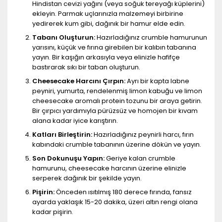
Hindistan cevizi yağını (veya soğuk tereyağı küplerini)
ekleyin. Parmak uçlarınızla malzemeyi birbirine
yedirerek kum gibi, dağınık bir hamur elde edin.
Tabanı Oluşturun:
Hazırladığınız crumble hamurunun
yarısını, küçük ve fırına girebilen bir kalıbın tabanına
yayın. Bir kaşığın arkasıyla veya elinizle hafifçe
bastırarak sıkı bir taban oluşturun.
Cheesecake Harcını Çırpın:
Ayrı bir kapta labne
peyniri, yumurta, rendelenmiş limon kabuğu ve limon
cheesecake aromalı protein tozunu bir araya getirin.
Bir çırpıcı yardımıyla pürüzsüz ve homojen bir kıvam
alana kadar iyice karıştırın.
Katları Birleştirin:
Hazırladığınız peynirli harcı, fırın
kabındaki crumble tabanının üzerine dökün ve yayın.
Son Dokunuşu Yapın:
Geriye kalan crumble
hamurunu, cheesecake harcının üzerine elinizle
serperek dağınık bir şekilde yayın.
Pişirin:
Önceden ısıtılmış 180 derece fırında, fansız
ayarda yaklaşık 15-20 dakika, üzeri altın rengi olana
kadar pişirin.