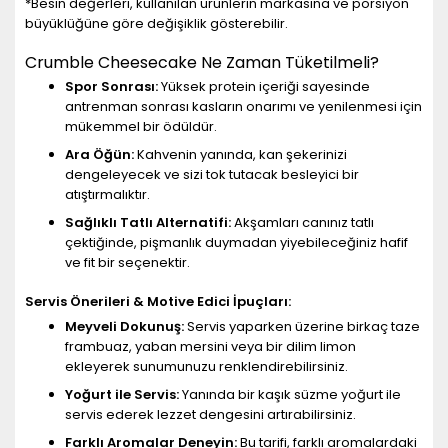
*Besin değerleri, kullanılan ürünlerin markasına ve porsiyon
büyüklüğüne göre değişiklik gösterebilir.
Crumble Cheesecake Ne Zaman Tüketilmeli?
Spor Sonrası:
Yüksek protein içeriği sayesinde
antrenman sonrası kasların onarımı ve yenilenmesi için
mükemmel bir ödüldür.
Ara Öğün:
Kahvenin yanında, kan şekerinizi
dengeleyecek ve sizi tok tutacak besleyici bir
atıştırmalıktır.
Sağlıklı Tatlı Alternatifi:
Akşamları canınız tatlı
çektiğinde, pişmanlık duymadan yiyebileceğiniz hafif
ve fit bir seçenektir.
Servis Önerileri & Motive Edici İpuçları:
Meyveli Dokunuş:
Servis yaparken üzerine birkaç taze
frambuaz, yaban mersini veya bir dilim limon
ekleyerek sunumunuzu renklendirebilirsiniz.
Yoğurt ile Servis:
Yanında bir kaşık süzme yoğurt ile
servis ederek lezzet dengesini artırabilirsiniz.
Farklı Aromalar Deneyin:
Bu tarifi, farklı aromalardaki