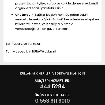
protein tozları (çilek, kurabiye vb.) ile deneyerek kendi
özgün lezzetinizi yaratabilirsiniz.
Unutmayın:
Sağlıklı beslenmek, lezzetten ödün
vermek demek değildir. Bu tarif, hedeflerinize ulaşırken
kendinize lezzetli ve besleyici bir mola
verebileceğinizin en güzel kanıtıdır.
Şef: Yusuf Ziya Türközü
Tarif videosu için
BURAYA
tıklayın!
KULLANIM ÖNERİLERİ VE DETAYLI BİLGİ İÇİN
MÜŞTERİ HİZMETLERİ
444
5284
ÜRÜN DESTEK HATTI
0 553 911 9010