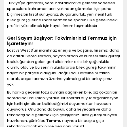
Türkiye'ye getirerek, yerel hayranlara ve gelecek vadeden
sporculara kahramanlarını yakından görmeleri için paha
biçilmez bir fırsat sunuyoruz. Bu görünürlük, yeni nesil Türk
bilek güreşçilerine ilham vermek ve sporun ülke genelindeki
profilini yükseltmek için hayati önem taşımaktadır.
Geri Sayım Başlıyor: Takvimlerinizi Temmuz İçin
İşaretleyin!
East vs West 3'ün inanılmaz enerjisi ve başarısı, hırsımızı daha
da artırdı. Sporculardan, hayranlardan ve küresel bilek güreşi
topluluğundan gelen geri bildirimler ezici bir çoğunlukla
olumlu oldu ve bu serinin uluslararası bilek güreşi takviminin
hayati bir parçası olduğunu doğruladı. Hardline Nutrition
olarak, başarılarımızın üzerine yatmak gibi bir anlayışımız
yok.
Bu harika gecenin tozu dumanı dağılırken bile, biz çoktan bir
sonraki bölümü planlıyorduk. Bir sonraki büyük organizasyon
için tarihi şimdiden belirlediğimizi duyurmaktan heyecan
duyuyoruz. Onu daha da büyük, daha heyecanlı ve daha
rekabetçi hale getirmek için çalışıyoruz. Bilek güreşi dünyası
hazırlansın, çünkü bu
Temmuz
ayında bir başka gişe
rekorları kıracak etkinlikle geri dönüyoruz!