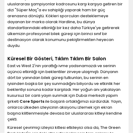
uluslararası şampiyonlar kadrosunu karşı karşıya getiren bir
dizi "Süper Maç"a ev sahipliği yaparak ham bir güç
arenasına dönüştü. Kökleri sporcuları desteklemeye
dayanan bir marka olarak Hardline, bu dünya
standartlarındaki etkinliği bir kez daha Türkiye'ye getirerek
ülkemizin profesyonel bilek güreşi için birinci sınıf bir
destinasyon olarak konumunu pekiştirmekten heyecan
duydu.
Küresel Bir Gösteri, Tıklım Tıklım Bir Salon
East vs West 2'nin yarattığı ivme yadsınamazdı ve serinin
üçüncü etkinliği için beklentiler zirveye ulaşmıştı. Dünyanın
dört bir yanından bilek güreşi tutkunları, bu serinin en
iyisinden başka bir şey sunmadığını biliyordu ve etkinlik her
beklentiyi sonuna kadar karşıladı. Her yoğun anı yakalayan
kusursuz bir canlı yayın sunmak için Dubai merkezli yapım
şirketi
Core Sports
ile başarılı ortaklığımızı sürdürdük. Yayın,
onlarca ülkeden izleyicinin aksiyonu izlemek için ekran
başına kilitlenmesiyle devasa bir uluslararası kitleyi kendine
çekti.
Küresel çevrimiçi izleyici kitlesi etkileyici olsa da, The Green