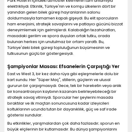
Park Hotel'in içindeki atmosfer kelimenin tam anlamıyla
elektrikliydi. Etkinlik, Türkiye'nin ve komşu ülkelerin dört bir
yanından gelen bilek güreşi hayranlarının salonu
doldurmasıyla tamamen kapalı gişeydi. Bu elit sporcuların
ham enerjisini, stratejik savaşlarını ve patlayıcı gücünü bizzat
deneyimlemek için gelmişlerdi. Kalabalığın tezahüratları,
masadaki gerilim ve spora duyulan ortak tutku, orada
bulunan herkes için unutulmaz bir ortam yarattı. Bu,
Türkiye'deki bilek güreşi topluluğunun büyümesinin ve
tutkusunun güçlü bir göstergesiydi.
Şampiyonlar Masası: Efsanelerin Çarpıştığı Yer
East vs West 3, bir kez daha rüya gibi eşleşmelerle dolu bir
kart sundu. Her "Süper Maç", stillerin, güçlerin ve ulusal
gururun bir çarpışmasıydı. Gece, tek bir hareketin veya anlık
bir konsantrasyon kaybının kazananı belirleyebileceği bir
stratejik savaş vitriniydi. Sporcular her şeylerini masada
bıraktılar ve ilk maçtan sonuncusuna kadar izleyicileri
koltuklarının ucunda tutan bir dayanıklılık, güç ve saf irade
gösterisi sundular.
Bu etkinlikler, yarışmalardan çok daha fazlasıdır; sporun en
büyük elçilerinin bir kutlamasıdır. Bu dünya şampiyonlarını