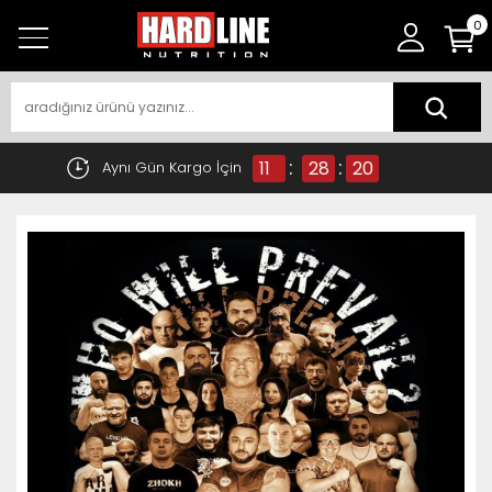
0
:
:
11
28
20
Aynı Gün Kargo İçin