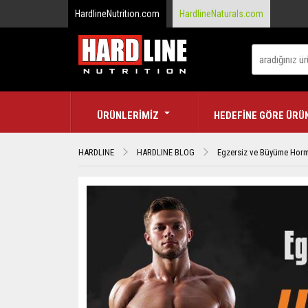
HardlineNutrition.com
HardlineNaturals.com
ÜRÜNLERİMİZ
HEDEFİNE GÖRE ÜRÜ
HARDLINE
HARDLINE BLOG
Egzersiz ve Büyüme Horm