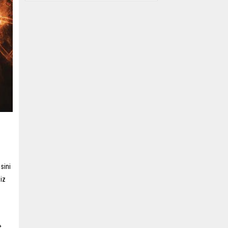
sini
iz
e