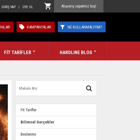
Alışveriş sepetiniz boş!
GİRİŞ YAP / ÜYE OL
ONLAR
KAMPANYALAR
NE KULLANMALIYIM?
FİT TARİFLER
HARDLINE BLOG
Fit Tarifler
Bilimsel Gerçekler
Beslenme