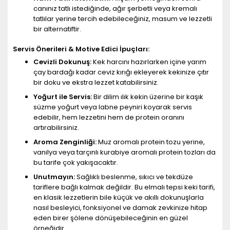
canınız tatlı istediğinde, ağır şerbetli veya kremalı
tatlılar yerine tercih edebileceğiniz, masum ve lezzetli
bir alternatiftir.
Servis Önerileri & Motive Edici İpuçları:
Cevizli Dokunuş:
Kek harcını hazırlarken içine yarım
çay bardağı kadar ceviz kırığı ekleyerek kekinize çıtır
bir doku ve ekstra lezzet katabilirsiniz.
Yoğurt ile Servis:
Bir dilim ılık kekin üzerine bir kaşık
süzme yoğurt veya labne peyniri koyarak servis
edebilir, hem lezzetini hem de protein oranını
artırabilirsiniz.
Aroma Zenginliği:
Muz aromalı protein tozu yerine,
vanilya veya tarçınlı kurabiye aromalı protein tozları da
bu tarife çok yakışacaktır.
Unutmayın:
Sağlıklı beslenme, sıkıcı ve tekdüze
tariflere bağlı kalmak değildir. Bu elmalı tepsi keki tarifi,
en klasik lezzetlerin bile küçük ve akıllı dokunuşlarla
nasıl besleyici, fonksiyonel ve damak zevkinize hitap
eden birer şölene dönüşebileceğinin en güzel
örneğidir.