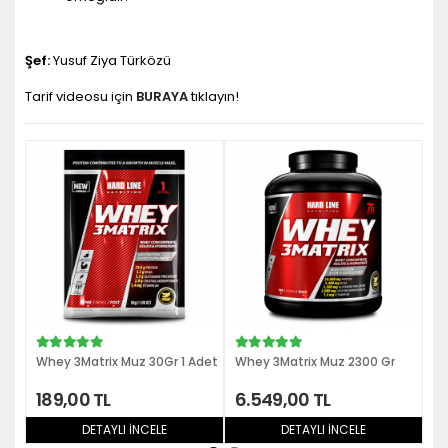
Şef:
Yusuf Ziya Türközü
Tarif videosu için
BURAYA
tıklayın!
Whey 3Matrix Muz 30Gr 1 Adet
Whey 3Matrix Muz 2300 Gr
Whey
189,00 TL
6.549,00 TL
3.0
DETAYLI İNCELE
DETAYLI İNCELE