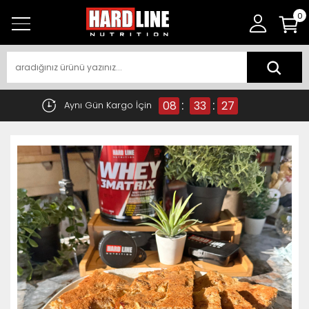
0
:
:
08
33
26
Aynı Gün Kargo İçin