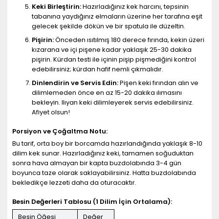
Keki Birleştirin:
Hazırladığınız kek harcını, tepsinin
tabanına yaydığınız elmaların üzerine her tarafına eşit
gelecek şekilde dökün ve bir spatula ile düzeltin.
Pişirin:
Önceden ısıtılmış 180 derece fırında, kekin üzeri
kızarana ve içi pişene kadar yaklaşık 25-30 dakika
pişirin. Kürdan testi ile içinin pişip pişmediğini kontrol
edebilirsiniz; kürdan hafif nemli çıkmalıdır.
Dinlendirin ve Servis Edin:
Pişen keki fırından alın ve
dilimlemeden önce en az 15-20 dakika ılımasını
bekleyin. Ilıyan keki dilimleyerek servis edebilirsiniz.
Afiyet olsun!
Porsiyon ve Çoğaltma Notu:
Bu tarif, orta boy bir borcamda hazırlandığında yaklaşık 8-10
dilim kek sunar. Hazırladığınız keki, tamamen soğuduktan
sonra hava almayan bir kapta buzdolabında 3-4 gün
boyunca taze olarak saklayabilirsiniz. Hatta buzdolabında
bekledikçe lezzeti daha da oturacaktır.
Besin Değerleri Tablosu (1 Dilim İçin Ortalama):
Besin Öğesi
Değer