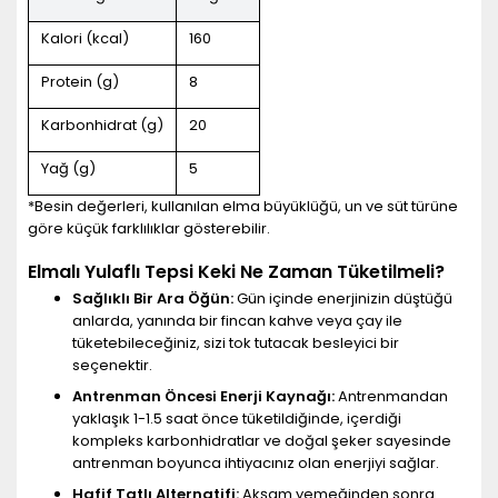
Kalori (kcal)
160
Protein (g)
8
Karbonhidrat (g)
20
Yağ (g)
5
*Besin değerleri, kullanılan elma büyüklüğü, un ve süt türüne
göre küçük farklılıklar gösterebilir.
Elmalı Yulaflı Tepsi Keki Ne Zaman Tüketilmeli?
Sağlıklı Bir Ara Öğün:
Gün içinde enerjinizin düştüğü
anlarda, yanında bir fincan kahve veya çay ile
tüketebileceğiniz, sizi tok tutacak besleyici bir
seçenektir.
Antrenman Öncesi Enerji Kaynağı:
Antrenmandan
yaklaşık 1-1.5 saat önce tüketildiğinde, içerdiği
kompleks karbonhidratlar ve doğal şeker sayesinde
antrenman boyunca ihtiyacınız olan enerjiyi sağlar.
Hafif Tatlı Alternatifi:
Akşam yemeğinden sonra