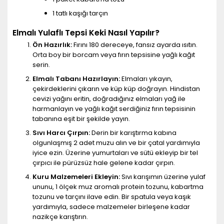
1 tatlı kaşığı tarçın
Elmalı Yulaflı Tepsi Keki Nasıl Yapılır?
Ön Hazırlık:
Fırını 180 dereceye, fansız ayarda ısıtın.
Orta boy bir borcam veya fırın tepsisine yağlı kağıt
serin.
Elmalı Tabanı Hazırlayın:
Elmaları yıkayın,
çekirdeklerini çıkarın ve küp küp doğrayın. Hindistan
cevizi yağını eritin, doğradığınız elmaları yağ ile
harmanlayın ve yağlı kağıt serdiğiniz fırın tepsisinin
tabanına eşit bir şekilde yayın.
Sıvı Harcı Çırpın:
Derin bir karıştırma kabına
olgunlaşmış 2 adet muzu alın ve bir çatal yardımıyla
iyice ezin. Üzerine yumurtaları ve sütü ekleyip bir tel
çırpıcı ile pürüzsüz hale gelene kadar çırpın.
Kuru Malzemeleri Ekleyin:
Sıvı karışımın üzerine yulaf
ununu, 1 ölçek muz aromalı protein tozunu, kabartma
tozunu ve tarçını ilave edin. Bir spatula veya kaşık
yardımıyla, sadece malzemeler birleşene kadar
nazikçe karıştırın.