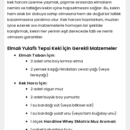
kek harcını üzerine yaymak, pişirme sırasında elmaların
nemini ve tatlılığını kekin içine hapsetmesini sağlar. Bu, kekin
hem ıslak bir dokuya sahip olmasına hem de doğal bir tatlılık
kazanmasına yardımcı olur. Kek harcını hazırlarken, muzları
iyice ezerek sıvı malzemelerle homojen bir şekilde
karıştırmak, kekin her yerinin eşit derecede tatlı ve nemli
olmasını garantiler.
Elmalı Yulaflı Tepsi Keki İçin Gerekli Malzemeler
Elmalı Taban İçin:
3 adet orta boy kırmızı elma
2 yemek kaşığı Hindistan cevizi yağı (veya
tereyağı)
Kek Harcı İçin:
2 adet olgun muz
2 adet büyük boy yumurta
1 su bardağı süt (veya bitkisel süt)
1 su bardağı yulaf unu (veya tam buğday unu)
1 ölçek
Hardline Whey 3Matrix Muz Aromalı
1 paket kabartma tozu