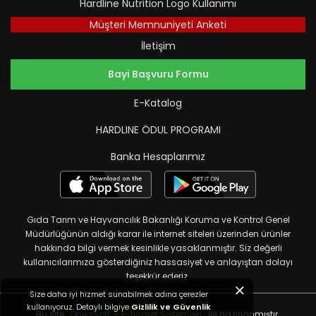
Hardline Nutrition Logo Kullanımı
Müşteri Memnuniyeti Anketi
İletişim
Bayi Başvuru Formu
E-Katalog
HARDLINE ÖDUL PROGRAMI
Banka Hesaplarımız
Gıda Tarım ve Hayvancılık Bakanlığı Koruma ve Kontrol Genel
Müdürlüğünün aldığı karar ile internet siteleri üzerinden ürünler
hakkında bilgi vermek kesinlikle yasaklanmıştır. Siz değerli
kullanıcılarımıza gösterdiğiniz hassasiyet ve anlayıştan dolayı
teşekkür ederiz.
Size daha iyi hizmet sunabilmek adına çerezler
kullanıyoruz. Detaylı bilgiye
Gizlilik ve Güvenlik
Bu site,
OniksSoft
- E-ticaret Sistemleri
ile hazırlanmıştır.