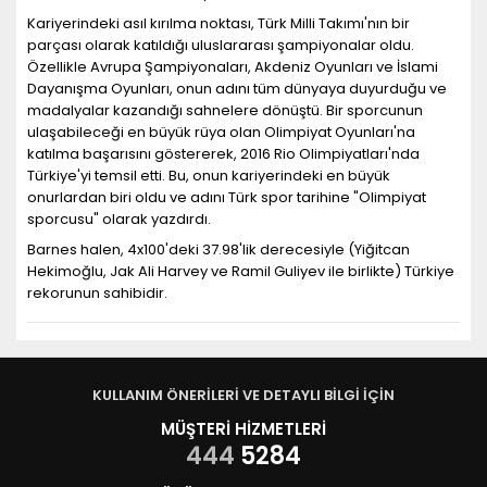
Kariyerindeki asıl kırılma noktası, Türk Milli Takımı'nın bir
parçası olarak katıldığı uluslararası şampiyonalar oldu.
Özellikle Avrupa Şampiyonaları, Akdeniz Oyunları ve İslami
Dayanışma Oyunları, onun adını tüm dünyaya duyurduğu ve
madalyalar kazandığı sahnelere dönüştü. Bir sporcunun
ulaşabileceği en büyük rüya olan Olimpiyat Oyunları'na
katılma başarısını göstererek, 2016 Rio Olimpiyatları'nda
Türkiye'yi temsil etti. Bu, onun kariyerindeki en büyük
onurlardan biri oldu ve adını Türk spor tarihine "Olimpiyat
sporcusu" olarak yazdırdı.
Barnes halen, 4x100'deki 37.98'lik derecesiyle (Yiğitcan
Hekimoğlu, Jak Ali Harvey ve Ramil Guliyev ile birlikte) Türkiye
rekorunun sahibidir.
KULLANIM ÖNERİLERİ VE DETAYLI BİLGİ İÇİN
MÜŞTERİ HİZMETLERİ
444
5284