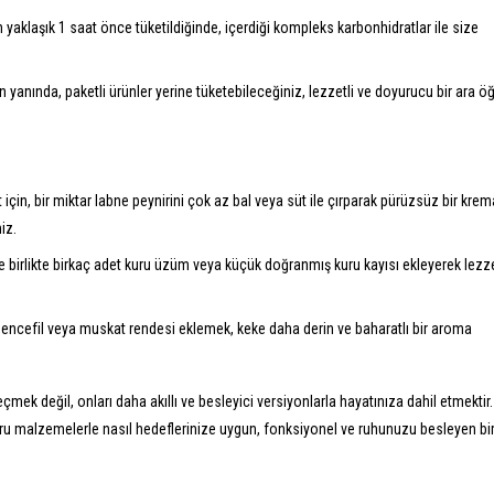
aklaşık 1 saat önce tüketildiğinde, içerdiği kompleks karbonhidratlar ile size
yanında, paketli ürünler yerine tüketebileceğiniz, lezzetli ve doyurucu bir ara ö
için, bir miktar labne peynirini çok az bal veya süt ile çırparak pürüzsüz bir krem
iz.
e birlikte birkaç adet kuru üzüm veya küçük doğranmış kuru kayısı ekleyerek lezze
zencefil veya muskat rendesi eklemek, keke daha derin ve baharatlı bir aroma
mek değil, onları daha akıllı ve besleyici versiyonlarla hayatınıza dahil etmektir.
oğru malzemelerle nasıl hedeflerinize uygun, fonksiyonel ve ruhunuzu besleyen bi