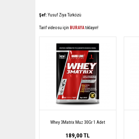
Şef:
Yusuf Ziya Türközü
Tarif videosu için
BURAYA
tıklayın!
Whey 3Matrix Muz 30Gr 1 Adet
189,00 TL