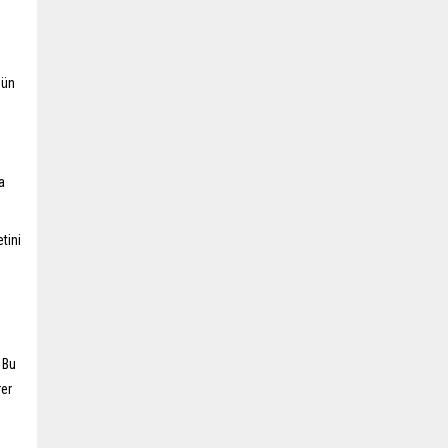
ğün
a
tini
 Bu
rer