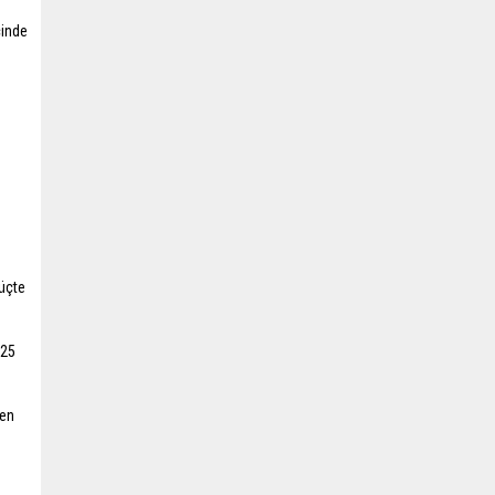
çinde
 üçte
-25
men