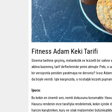
Fitness Adam Keki Tarifi
Sinema tarihine geçmiş, melankolik ve lezzetli bir sahne var
aklına kazınmış, tarif defterlerinde yerini almıştır. Peki, 
bir versiyonla yeniden yaratmaya ne dersiniz? Issız Adam,
da böyle verirdi. İşte karşınızda, o nostaljik lezzeti piş
İpucu:
Bu kekin en önemli sırrı, nemli dokusunu korumaktır. Havuç
Havucu rendenin ince tarafıyla rendelemek, kekin içinde 
harcını karıştırırken, kuru ve ıslak malzemeler bütünleştikt