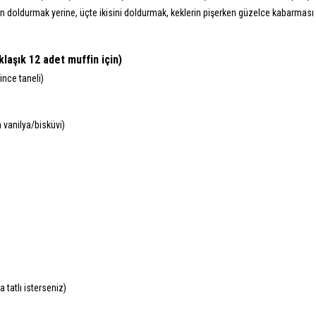
n doldurmak yerine, üçte ikisini doldurmak, keklerin pişerken güzelce kabarması 
laşık 12 adet muffin için)
ince taneli)
 vanilya/bisküvi)
 tatlı isterseniz)