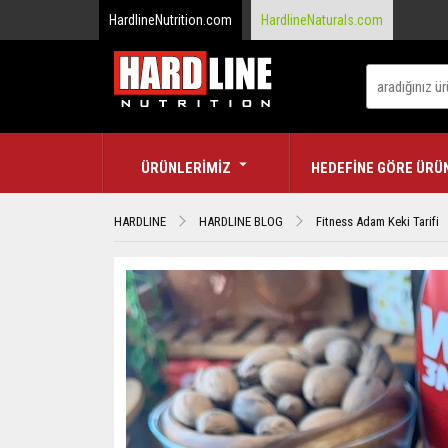
HardlineNutrition.com
HardlineNaturals.com
ÜRÜNLERİMİZ
HEDEFİNE GÖRE ÜRÜ
HARDLINE
HARDLINE BLOG
Fitness Adam Keki Tarifi