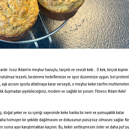
dır: Issız Adam'ın meşhur havuçlu, tarçınlı ve cevizli keki... O kek, birçok kişinin
o unutulmaz lezzeti, beslenme hedeflerinize ve spor düzeninize uygun, bol proteinli,
 aşk acısını sporla atlatmaya karar verseydi, o meşhur kekin tarifini muhtemele
manlık duymadan yiyebileceğiniz, modern ve sağlıklı bir yorum: Fitness Adam Keki!
, doğal şeker ve su içeriği sayesinde keke harika bir nem ve yumuşaklık katar.
daha homojen bir şekilde dağılmasını ve dokusunun pürüzsüz olmasını sağlar. K
en sonra aşırı karıştırmaktan kaçının. Bu, kekin sertleşmesini önler ve daha puf pu