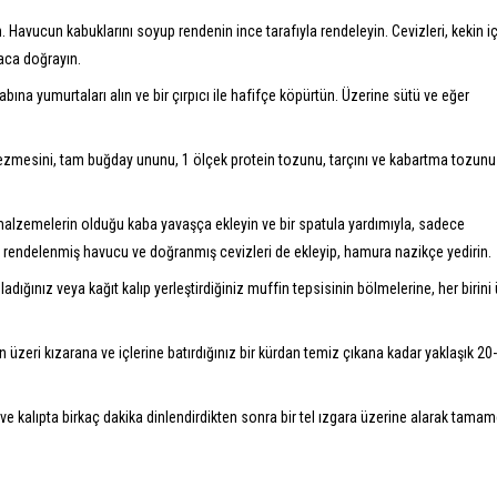
n. Havucun kabuklarını soyup rendenin ince tarafıyla rendeleyin. Cevizleri, kekin i
aca doğrayın.
abına yumurtaları alın ve bir çırpıcı ile hafifçe köpürtün. Üzerine sütü ve eğer
 ezmesini, tam buğday ununu, 1 ölçek protein tozunu, tarçını ve kabartma tozunu
 malzemelerin olduğu kaba yavaşça ekleyin ve bir spatula yardımıyla, sadece
 rendelenmiş havucu ve doğranmış cevizleri de ekleyip, hamura nazikçe yedirin.
ladığınız veya kağıt kalıp yerleştirdiğiniz muffin tepsisinin bölmelerine, her birini
n üzeri kızarana ve içlerine batırdığınız bir kürdan temiz çıkana kadar yaklaşık 20
n ve kalıpta birkaç dakika dinlendirdikten sonra bir tel ızgara üzerine alarak tama