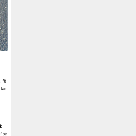
 fit
n tam
ek
f bir