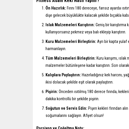
Fitness Adam Keki Nasıl Yapılır?
Ön Hazırlık:
Fırını 180 dereceye, fansız ayarda ısıtı
dişe gelecek büyüklükte kalacak şekilde bıçakla kab
Islak Malzemeleri Karıştırın:
Geniş bir karıştırma k
kullanıyorsanız pekmez veya balı ekleyip karıştırın.
Kuru Malzemeleri Birleştirin:
Ayrı bir kapta yulaf
harmanlayın.
Tüm Malzemeleri Birleştirin:
Kuru karışımı, ıslak
malzemeler bütünleşene kadar karıştırın. Son olarak
Kalıplara Paylaştırın:
Hazırladığınız kek harcını, yağ
ikisi dolacak şekilde eşit olarak paylaştırın.
Pişirin:
Önceden ısıtılmış 180 derece fırında, kekleri
dakika kontrollü bir şekilde pişirin.
Soğutun ve Servis Edin:
Pişen kekleri fırından alı
soğumalarını sağlayın. Afiyet olsun!
Porsiyon ve Çoğaltma Notu: