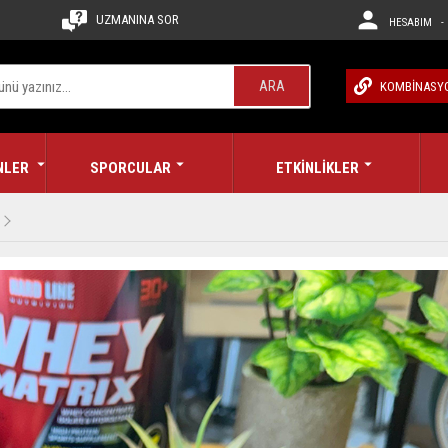
UZMANINA SOR
HESABIM - 
ARA
KOMBİNASY
NLER
SPORCULAR
ETKİNLİKLER