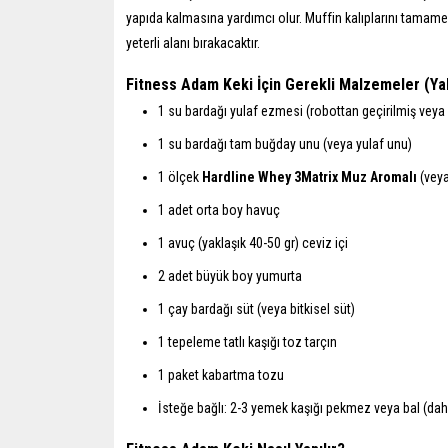
yapıda kalmasına yardımcı olur. Muffin kalıplarını tamame
yeterli alanı bırakacaktır.
Fitness Adam Keki İçin Gerekli Malzemeler (Yak
1 su bardağı yulaf ezmesi (robottan geçirilmiş veya 
1 su bardağı tam buğday unu (veya yulaf unu)
1 ölçek
Hardline Whey 3Matrix Muz Aromalı
(veya
1 adet orta boy havuç
1 avuç (yaklaşık 40-50 gr) ceviz içi
2 adet büyük boy yumurta
1 çay bardağı süt (veya bitkisel süt)
1 tepeleme tatlı kaşığı toz tarçın
1 paket kabartma tozu
İsteğe bağlı: 2-3 yemek kaşığı pekmez veya bal (daha