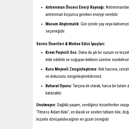
Antrenman Öncesi Enerji Kaynağı:
Antrenmandan y
antrenman boyunca gereken enerjiyi verebilir.
Masum Atıştırmalık:
Gün içinde çay veya kahvenizin 
seçeneğidir.
Servis Önerileri & Motive Edici İpuçları:
Krem Peynirli Sos:
Daha da şık bir sunum ve lezzet 
elde edebilir ve soğuyan keklerin üzerine sürebilirsin
Kuru Meyveli Zenginleştirme:
Kek harcına, cevizl
ve dokusunu zenginleştirebilirsiniz.
Baharat Oyunu:
Tarçına ek olarak, harca bir tutam 
katacaktır.
Unutmayın:
Sağlıklı yaşam, sevdiğiniz lezzetlerden vazgeç
"Fitness Adam Keki", en klasik ve sevilen tatların bile, d
lezzete dönüşebileceğinin en güzel örneğidir.