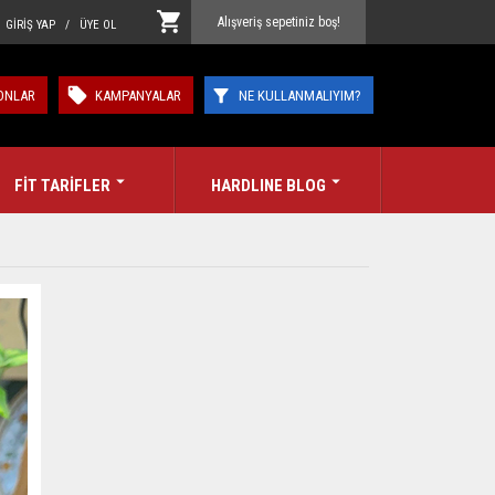
Alışveriş sepetiniz boş!
GİRİŞ YAP / ÜYE OL
ONLAR
KAMPANYALAR
NE KULLANMALIYIM?
FİT TARİFLER
HARDLINE BLOG