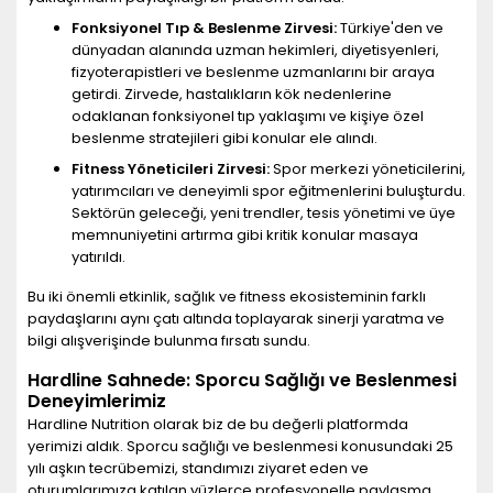
Fonksiyonel Tıp & Beslenme Zirvesi:
Türkiye'den ve
dünyadan alanında uzman hekimleri, diyetisyenleri,
fizyoterapistleri ve beslenme uzmanlarını bir araya
getirdi. Zirvede, hastalıkların kök nedenlerine
odaklanan fonksiyonel tıp yaklaşımı ve kişiye özel
beslenme stratejileri gibi konular ele alındı.
Fitness Yöneticileri Zirvesi:
Spor merkezi yöneticilerini,
yatırımcıları ve deneyimli spor eğitmenlerini buluşturdu.
Sektörün geleceği, yeni trendler, tesis yönetimi ve üye
memnuniyetini artırma gibi kritik konular masaya
yatırıldı.
Bu iki önemli etkinlik, sağlık ve fitness ekosisteminin farklı
paydaşlarını aynı çatı altında toplayarak sinerji yaratma ve
bilgi alışverişinde bulunma fırsatı sundu.
Hardline Sahnede: Sporcu Sağlığı ve Beslenmesi
Deneyimlerimiz
Hardline Nutrition olarak biz de bu değerli platformda
yerimizi aldık. Sporcu sağlığı ve beslenmesi konusundaki 25
yılı aşkın tecrübemizi, standımızı ziyaret eden ve
oturumlarımıza katılan yüzlerce profesyonelle paylaşma