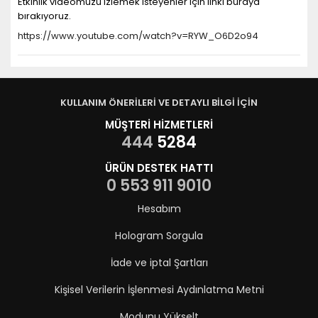
Etkinlik videomuzu izlemek isteyenler için linki buraya
bırakıyoruz.
https://www.youtube.com/watch?v=RYW_O6D2o94
KULLANIM ÖNERİLERİ VE DETAYLI BİLGİ İÇİN
MÜŞTERİ HİZMETLERİ
444
5284
ÜRÜN DESTEK HATTI
0 553 911 9010
Hesabım
Hologram Sorgula
İade ve iptal Şartları
Kişisel Verilerin İşlenmesi Aydınlatma Metni
Modunu Yükselt