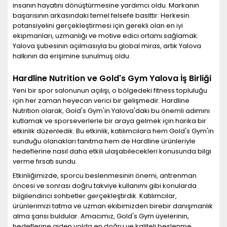
insanın hayatını dönüştürmesine yardımcı oldu. Markanın
başarısının arkasındaki temel felsefe basittir: Herkesin
potansiyelini gerçekleştirmesi için gerekli olan en iyi
ekipmanları, uzmanlığı ve motive edici ortamı sağlamak.
Yalova şubesinin açılmasıyla bu global miras, artık Yalova
halkının da erişimine sunulmuş oldu.
Hardline Nutrition ve Gold's Gym Yalova İş Birliği
Yeni bir spor salonunun açılışı, o bölgedeki fitness topluluğu
için her zaman heyecan verici bir gelişmedir. Hardline
Nutrition olarak, Gold's Gym'in Yalova'daki bu önemli adımını
kutlamak ve sporseverlerle bir araya gelmek için harika bir
etkinlik düzenledik. Bu etkinlik, katılımcılara hem Gold's Gym'in
sunduğu olanakları tanıtma hem de Hardline ürünleriyle
hedeflerine nasıl daha etkili ulaşabilecekleri konusunda bilgi
verme fırsatı sundu.
Etkinliğimizde, sporcu beslenmesinin önemi, antrenman
öncesi ve sonrası doğru takviye kullanımı gibi konularda
bilgilendirici sohbetler gerçekleştirdik. Katılımcılar,
ürünlerimizi tatma ve uzman ekibimizden birebir danışmanlık
alma şansı buldular. Amacımız, Gold's Gym üyelerinin,
hedeflerine giden yolda en doğru ve kaliteli beslenme