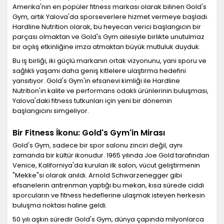
Amerika'nın en popüler fitness markası olarak bilinen Gold's
Gym, artık Yalova'da sporseverlere hizmet vermeye başladı.
Hardline Nutrition olarak, bu heyecan verici başlangıcın bir
parçası olmaktan ve Gold's Gym ailesiyle birlikte unutulmaz
bir açılış etkinliğine imza atmaktan büyük mutluluk duyduk.
Bu iş birliği, iki güçlü markanın ortak vizyonunu, yani sporu ve
sağlıklı yaşamı daha geniş kitlelere ulaştırma hedefini
yansıtıyor. Gold's Gym'in efsanevi kimliği ile Hardline
Nutrition'ın kalite ve performans odaklı ürünlerinin buluşması,
Yalova'daki fitness tutkunları için yeni bir dönemin
başlangıcını simgeliyor.
Bir Fitness İkonu: Gold's Gym'in Mirası
Gold's Gym, sadece bir spor salonu zinciri değil, aynı
zamanda bir kültür ikonudur. 1965 yılında Joe Gold tarafından
Venice, Kaliforniya'da kurulan ilk salon, vücut geliştirmenin
"Mekke"si olarak anıldı. Arnold Schwarzenegger gibi
efsanelerin antrenman yaptığı bu mekan, kısa sürede ciddi
sporcuların ve fitness hedeflerine ulaşmak isteyen herkesin
buluşma noktası haline geldi.
50 yılı aşkın süredir Gold's Gym, dünya çapında milyonlarca