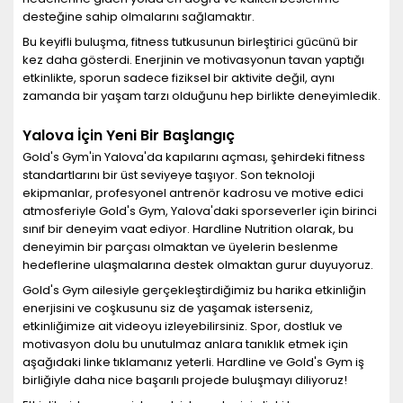
desteğine sahip olmalarını sağlamaktır.
Bu keyifli buluşma, fitness tutkusunun birleştirici gücünü bir
kez daha gösterdi. Enerjinin ve motivasyonun tavan yaptığı
etkinlikte, sporun sadece fiziksel bir aktivite değil, aynı
zamanda bir yaşam tarzı olduğunu hep birlikte deneyimledik.
Yalova İçin Yeni Bir Başlangıç
Gold's Gym'in Yalova'da kapılarını açması, şehirdeki fitness
standartlarını bir üst seviyeye taşıyor. Son teknoloji
ekipmanlar, profesyonel antrenör kadrosu ve motive edici
atmosferiyle Gold's Gym, Yalova'daki sporseverler için birinci
sınıf bir deneyim vaat ediyor. Hardline Nutrition olarak, bu
deneyimin bir parçası olmaktan ve üyelerin beslenme
hedeflerine ulaşmalarına destek olmaktan gurur duyuyoruz.
Gold's Gym ailesiyle gerçekleştirdiğimiz bu harika etkinliğin
enerjisini ve coşkusunu siz de yaşamak isterseniz,
etkinliğimize ait videoyu izleyebilirsiniz. Spor, dostluk ve
motivasyon dolu bu unutulmaz anlara tanıklık etmek için
aşağıdaki linke tıklamanız yeterli. Hardline ve Gold's Gym iş
birliğiyle daha nice başarılı projede buluşmayı diliyoruz!