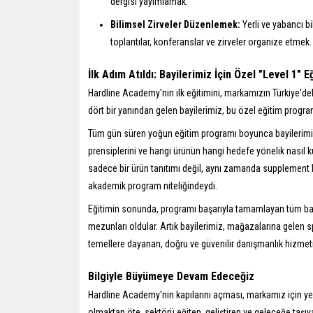
dergisi yayımlamak.
Bilimsel Zirveler Düzenlemek:
Yerli ve yabancı bi
toplantılar, konferanslar ve zirveler organize etmek.
İlk Adım Atıldı: Bayilerimiz İçin Özel "Level 1" E
Hardline Academy'nin ilk eğitimini, markamızın Türkiye'dek
dört bir yanından gelen bayilerimiz, bu özel eğitim program
Tüm gün süren yoğun eğitim programı boyunca bayilerimiz, 
prensiplerini ve hangi ürünün hangi hedefe yönelik nasıl kul
sadece bir ürün tanıtımı değil, aynı zamanda supplement bi
akademik program niteliğindeydi.
Eğitimin sonunda, programı başarıyla tamamlayan tüm ba
mezunları oldular. Artık bayilerimiz, mağazalarına gelen
temellere dayanan, doğru ve güvenilir danışmanlık hizmeti 
Bilgiyle Büyümeye Devam Edeceğiz
Hardline Academy'nin kapılarını açması, markamız için yen
olmaktan öte, sektörü eğiten, geliştiren ve geleceğe taşıy