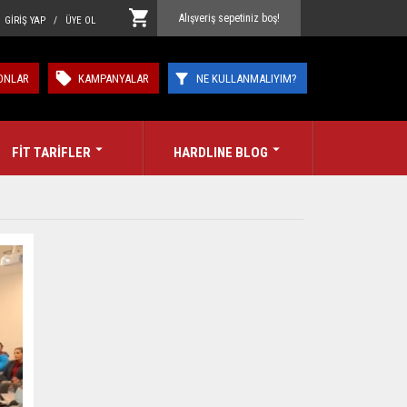
Alışveriş sepetiniz boş!
GİRİŞ YAP / ÜYE OL
ONLAR
KAMPANYALAR
NE KULLANMALIYIM?
FİT TARİFLER
HARDLINE BLOG