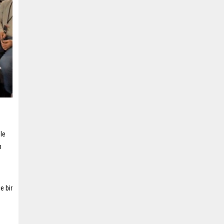
le
n
e bir