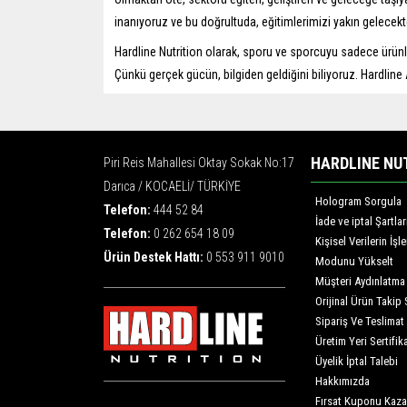
inanıyoruz ve bu doğrultuda, eğitimlerimizi yakın gelecekt
Hardline Nutrition olarak, sporu ve sporcuyu sadece ürün
Çünkü gerçek gücün, bilgiden geldiğini biliyoruz. Hardli
HARDLINE NU
Piri Reis Mahallesi Oktay Sokak No:17
Darıca / KOCAELİ/ TÜRKİYE
Hologram Sorgula
Telefon:
444 52 84
İade ve iptal Şartlar
Telefon:
0 262 654 18 09
Kişisel Verilerin İş
Ürün Destek Hattı:
0 553 911 9010
Modunu Yükselt
Müşteri Aydınlatma
Orijinal Ürün Takip 
Sipariş Ve Teslimat
Üretim Yeri Sertifika
Üyelik İptal Talebi
Hakkımızda
Fırsat Kuponu Kaza