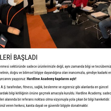
LERİ BAŞLADI
eslenmesi sektöründe sadece ürünlerimizle değil, aynı zamanda bilgi ve tecrübemiz
melinin, doğru ve bilimsel bilgiye dayandığına olan inancımızla, şimdiye kadarki e
yecanını yaşıyoruz:
Hardline Academy kapılarını açtı!
A.Ş. tarafından, fitness, sağlık, beslenme ve egzersiz gibi alanlarda en güncel
lardaki bilgi kirliliğinin önüne geçmek amacıyla kuruldu. Hardline Academy, sadec
ri alanında bir referans noktası olma vizyonuyla yola çıkan bir bilgi hareketidir.
 veren herkesi, kanıta dayalı ve güvenilir bilgiyle donatmaktır.