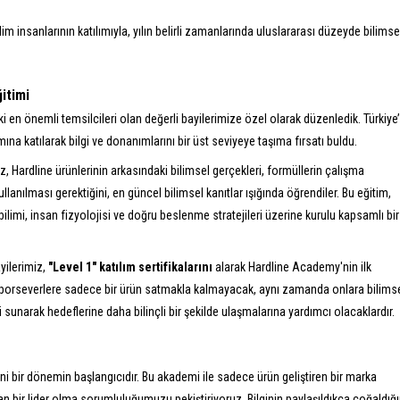
lim insanlarının katılımıyla, yılın belirli zamanlarında uluslararası düzeyde bilimse
ğitimi
i en önemli temsilcileri olan değerli bayilerimize özel olarak düzenledik. Türkiye
ına katılarak bilgi ve donanımlarını bir üst seviyeye taşıma fırsatı buldu.
Hardline ürünlerinin arkasındaki bilimsel gerçekleri, formüllerin çalışma
lanılması gerektiğini, en güncel bilimsel kanıtlar ışığında öğrendiler. Bu eğitim,
limi, insan fizyolojisi ve doğru beslenme stratejileri üzerine kurulu kapsamlı bir
yilerimiz,
"Level 1" katılım sertifikalarını
alarak Hardline Academy'nin ilk
 sporseverlere sadece bir ürün satmakla kalmayacak, aynı zamanda onlara bilims
sunarak hedeflerine daha bilinçli bir şekilde ulaşmalarına yardımcı olacaklardır.
i bir dönemin başlangıcıdır. Bu akademi ile sadece ürün geliştiren bir marka
an bir lider olma sorumluluğumuzu pekiştiriyoruz. Bilginin paylaşıldıkça çoğaldığ