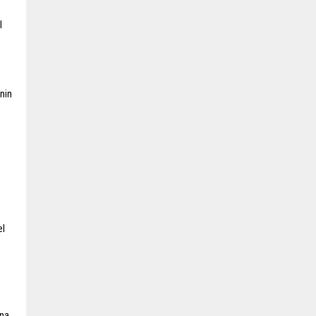
l
’nin
el
ına