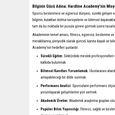
Bilginin Gücü Adına: Hardline Academy'nin Mis
Sporcu beslenmesi ve egzersiz dünyası, sürekli gelişen v
bilginin, kulaktan dolma tavsiyelerin ve bilimsel dayanak
tam da bu noktada bir pusula görevi görmek üzere tasarla
Akademinin temel amacı; fitness, egzersiz, beslenme ve s
meraklılarına, periyodik olarak güncel, kanıta dayalı ve bil
Academy'nin hedefleri şunlardır:
Sürekli Eğitim:
Sektördeki meslek profesyonelleri ve
katkıda bulunmak.
Bilimsel Kanıtları Yorumlamak:
Uluslararası aland
anlayabileceği bir dilde sunmak.
Performans Analizi:
Sporcuların performans ölçüm 
yorumlayarak gelişimlerine yön vermek.
Akademik Üretim:
Akademik araştırma grupları oluş
Popüler Bilim Yayıncılığı:
Fitness, sağlık ve beslen