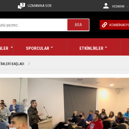
UZMANINA SOR
HESABIM - 
ARA
KOMBİNASY
NLER
SPORCULAR
ETKİNLİKLER
İMLERİ BAŞLADI