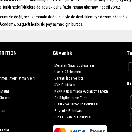
e farklı hedef kitlelere de açarak daha fazla insana ulaşmayı hedefliyoruz.
lerimizle değil, aynı zamanda doğru bilgiyle de desteklemeye devam edeceğiz.
ne Academy, bu gücü herkesle paylaşmak için burada.
TRITION
Güvenlik
Ta
Mesafeli Satış Sözleşmesi
ı
Üyelik Sözleşmesi
lenmesi Aydınlatma Metni
Garanti İade ve İptal
UY
KVK Politikası
 Metni
KVKK Kapsamında Aydınlatma Metni
Sistemi
Ön Bilgilendirme Formu
Gizlilik ve Güvenlik Politikası
ları
Güvenlik Politikası
Gıda Güvenliği Politikası
nanlar