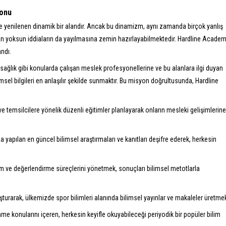
yonu
e yenilenen dinamik bir alandır. Ancak bu dinamizm, aynı zamanda birçok yanlış
tan yoksun iddiaların da yayılmasına zemin hazırlayabilmektedir. Hardline Academ
ndı.
ağlık gibi konularda çalışan meslek profesyonellerine ve bu alanlara ilgi duyan
imsel bilgileri en anlaşılır şekilde sunmaktır. Bu misyon doğrultusunda, Hardline
 temsilcilere yönelik düzenli eğitimler planlayarak onların mesleki gelişimlerine
a yapılan en güncel bilimsel araştırmaları ve kanıtları deşifre ederek, herkesin
ve değerlendirme süreçlerini yönetmek, sonuçları bilimsel metotlarla
turarak, ülkemizde spor bilimleri alanında bilimsel yayınlar ve makaleler üretme
me konularını içeren, herkesin keyifle okuyabileceği periyodik bir popüler bilim