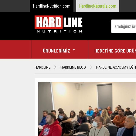
HardlineNutrition.com
HardlineNaturals.com
ÜRÜNLERİMİZ
HEDEFİNE GÖRE ÜRÜ
HARDLINE
HARDLINE BLOG
HARDLINE ACADEMY EĞİT