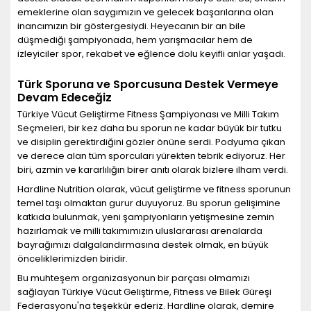
emeklerine olan saygımızın ve gelecek başarılarına olan
inancımızın bir göstergesiydi. Heyecanın bir an bile
düşmediği şampiyonada, hem yarışmacılar hem de
izleyiciler spor, rekabet ve eğlence dolu keyifli anlar yaşadı.
Türk Sporuna ve Sporcusuna Destek Vermeye
Devam Edeceğiz
Türkiye Vücut Geliştirme Fitness Şampiyonası ve Milli Takım
Seçmeleri, bir kez daha bu sporun ne kadar büyük bir tutku
ve disiplin gerektirdiğini gözler önüne serdi. Podyuma çıkan
ve derece alan tüm sporcuları yürekten tebrik ediyoruz. Her
biri, azmin ve kararlılığın birer anıtı olarak bizlere ilham verdi.
Hardline Nutrition olarak, vücut geliştirme ve fitness sporunun
temel taşı olmaktan gurur duyuyoruz. Bu sporun gelişimine
katkıda bulunmak, yeni şampiyonların yetişmesine zemin
hazırlamak ve milli takımımızın uluslararası arenalarda
bayrağımızı dalgalandırmasına destek olmak, en büyük
önceliklerimizden biridir.
Bu muhteşem organizasyonun bir parçası olmamızı
sağlayan Türkiye Vücut Geliştirme, Fitness ve Bilek Güreşi
Federasyonu'na teşekkür ederiz. Hardline olarak, demire