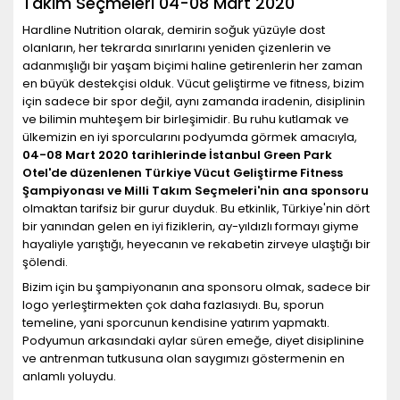
Takım Seçmeleri 04-08 Mart 2020
Hardline Nutrition olarak, demirin soğuk yüzüyle dost
olanların, her tekrarda sınırlarını yeniden çizenlerin ve
adanmışlığı bir yaşam biçimi haline getirenlerin her zaman
en büyük destekçisi olduk. Vücut geliştirme ve fitness, bizim
için sadece bir spor değil, aynı zamanda iradenin, disiplinin
ve bilimin muhteşem bir birleşimidir. Bu ruhu kutlamak ve
ülkemizin en iyi sporcularını podyumda görmek amacıyla,
04-08 Mart 2020 tarihlerinde İstanbul Green Park
Otel'de düzenlenen Türkiye Vücut Geliştirme Fitness
Şampiyonası ve Milli Takım Seçmeleri'nin ana sponsoru
olmaktan tarifsiz bir gurur duyduk. Bu etkinlik, Türkiye'nin dört
bir yanından gelen en iyi fiziklerin, ay-yıldızlı formayı giyme
hayaliyle yarıştığı, heyecanın ve rekabetin zirveye ulaştığı bir
şölendi.
Bizim için bu şampiyonanın ana sponsoru olmak, sadece bir
logo yerleştirmekten çok daha fazlasıydı. Bu, sporun
temeline, yani sporcunun kendisine yatırım yapmaktı.
Podyumun arkasındaki aylar süren emeğe, diyet disiplinine
ve antrenman tutkusuna olan saygımızı göstermenin en
anlamlı yoluydu.