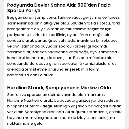
Podyumda Devler Sahne Aldı: 500'den Fazla
Sporcu Yarıştı
Beş gün süren şampiyona, Türkiye vücut geliştirme ve fitness
sahnesinin kalbinin attığı yer oldu. 500'den fazla sporcu, farklı
kategorilerde en iyisi olmak ve milli takıma seçilmek için
podyuma çıktı. Her bir kas lifinin, aylar süren emeğin bir
sonucu olarak parladığı bu sahnede, inanılmaz bir rekabet
ve aynı zamanda büyük bir sporcu kardeşliği hakimdi.
Yarışmacılar, sadece rakiplerine karşı değil, aynı zamanda
kendi limitlerine karşı da savaştılar. Bu zorlu müsabakalar
sonucunda dereceye giren sporcular, ülkemizi uluslararası
arenada temsil etme onuruna erişerek milli takım
kadromuza dahil oldular.
Hardline Standı, Şampiyonanın Merkezi Oldu
Sporun ve sporcunun daima yanında olan markamız
Hardline Nutrition olarak, bu büyük organizasyonda sadece
bir sponsor olarak değil, etkinliğin yaşayan bir parçası olarak
yer aldık. Şampiyona alanında kurduğumuz standımız, etkinlik
boyunca hem yarışmacıların hem de izleyicilerin buluşma
noktası haline geldi.