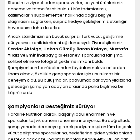
Standımızı ziyaret eden sporseverler, en yeni ürünlerimizi
deneme ve tatma fırsatı buldu. Ürün tadımlarımız,
katılımcıların supplementler hakkında doğru bilgiye
ulaşmasını sağlarken, sürpriz hediye çekilişlerimiz etkinliğin
heyecanını daha da artırdı.
Ancak standımızın en büyük sürprizi, Türk vücut geliştirme
dünyasının ikonik isimlerini ağırlamasıydı. Ziyaretçilerimiz;
Serdar Aktolga, Hakan Gümüş, Baran Kalaycı, Mustafa
Yıldız ve Emir İnalbay
gibi efsanevi sporcularla tanışma,
sohbet etme ve fotoğraf çektirme imkanı buldu.
Şampiyonların tecrübelerinden faydalanmak ve onlardan
ilham almak, özellikle genç sporcular için unutulmaz bir
deneyim oldu. Bu buluşmalar, podyumda parlayan yıldızlarla
geleceğin şampiyon adayları arasında paha biçilmez bir
köprü kurdu.
Şampiyonlara Desteğimiz Sürüyor
Hardline Nutrition olarak, başarıyı ödüllendirmenin ve
sporcuları teşvik etmenin önemine inanıyoruz. Bu doğrultuda,
şampiyonada dereceye girerek podyuma çıkan tüm başarılı
vücut geliştirme sporcularına, hedeflerine giden yolda onlara
destek olacak özel indirim kuponları hediye ettik. Bu, onların