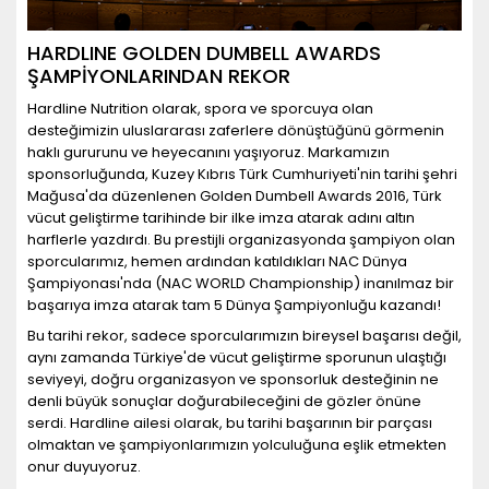
HARDLINE GOLDEN DUMBELL AWARDS
ŞAMPİYONLARINDAN REKOR
Hardline Nutrition olarak, spora ve sporcuya olan
desteğimizin uluslararası zaferlere dönüştüğünü görmenin
haklı gururunu ve heyecanını yaşıyoruz. Markamızın
sponsorluğunda, Kuzey Kıbrıs Türk Cumhuriyeti'nin tarihi şehri
Mağusa'da düzenlenen Golden Dumbell Awards 2016, Türk
vücut geliştirme tarihinde bir ilke imza atarak adını altın
harflerle yazdırdı. Bu prestijli organizasyonda şampiyon olan
sporcularımız, hemen ardından katıldıkları NAC Dünya
Şampiyonası'nda (NAC WORLD Championship) inanılmaz bir
başarıya imza atarak tam 5 Dünya Şampiyonluğu kazandı!
Bu tarihi rekor, sadece sporcularımızın bireysel başarısı değil,
aynı zamanda Türkiye'de vücut geliştirme sporunun ulaştığı
seviyeyi, doğru organizasyon ve sponsorluk desteğinin ne
denli büyük sonuçlar doğurabileceğini de gözler önüne
serdi. Hardline ailesi olarak, bu tarihi başarının bir parçası
olmaktan ve şampiyonlarımızın yolculuğuna eşlik etmekten
onur duyuyoruz.