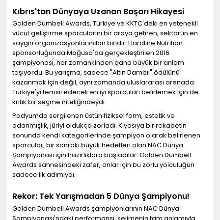
Kıbrıs'tan Dünyaya Uzanan Başarı Hikayesi
Golden Dumbell Awards, Türkiye ve KKTC'deki en yetenekli
vücut geliştirme sporcularını bir araya getiren, sektörün en
saygın organizasyonlarından biridir. Hardline Nutrition
sponsorluğunda Mağusa'da gerçekleştirilen 2016
şampiyonası, her zamankinden daha büyük bir anlam
taşıyordu. Bu yarışma, sadece "Altın Dambıl" ödülünü
kazanmak için değil, aynı zamanda uluslararası arenada
Türkiye'yi temsil edecek en iyi sporcuları belirlemek için de
kritik bir seçme niteliğindeydi.
Podyumda sergilenen üstün fiziksel form, estetik ve
adanmışlık, jüriyi oldukça zorladı. Kıyasıya bir rekabetin
sonunda kendi kategorilerinde şampiyon olarak belirlenen
sporcular, bir sonraki büyük hedefleri olan NAC Dünya
Şampiyonası için hazırlıklara başladılar. Golden Dumbell
Awards sahnesindeki zafer, onlar için bu zorlu yolculuğun
sadece ilk adımıydı.
Rekor: Tek Yarışmadan 5 Dünya Şampiyonu!
Golden Dumbell Awards şampiyonlarının NAC Dünya
Şampiyonası'ndaki performansı, kelimenin tam anlamıyla