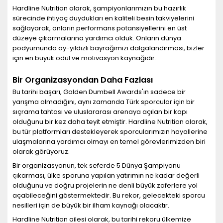
Hardline Nutrition olarak, şampiyonlarımızın bu hazırlık
sürecinde ihtiyaç duydukları en kaliteli besin takviyelerini
sağlayarak, onların performans potansiyellerini en üst
düzeye çıkarmalarına yardımcı olduk. Onların dünya
podyumunda ay-yıldızlı bayrağımızı dalgalandırması, bizler
için en büyük ödül ve motivasyon kaynağıdır.
Bir Organizasyondan Daha Fazlası
Bu tarihi başarı, Golden Dumbell Awards'ın sadece bir
yarışma olmadığını, aynı zamanda Türk sporcular için bir
sıçrama tahtası ve uluslararası arenaya açılan bir kapı
olduğunu bir kez daha teyit etmiştir. Hardline Nutrition olarak,
bu tür platformları destekleyerek sporcularımızın hayallerine
ulaşmalarına yardımcı olmayı en temel görevlerimizden biri
olarak görüyoruz.
Bir organizasyonun, tek seferde 5 Dünya Şampiyonu
çıkarması, ülke sporuna yapılan yatırımın ne kadar değerli
olduğunu ve doğru projelerin ne denli büyük zaferlere yol
açabileceğini göstermektedir. Bu rekor, gelecekteki sporcu
nesilleri için de büyük bir ilham kaynağı olacaktır.
Hardline Nutrition ailesi olarak, bu tarihi rekoru ülkemize