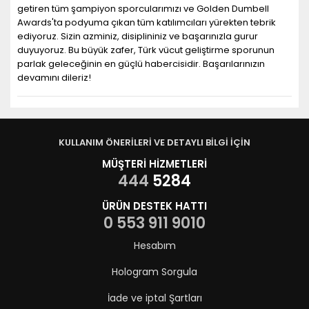
getiren tüm şampiyon sporcularımızı ve Golden Dumbell
Awards'ta podyuma çıkan tüm katılımcıları yürekten tebrik
ediyoruz. Sizin azminiz, disiplininiz ve başarınızla gurur
duyuyoruz. Bu büyük zafer, Türk vücut geliştirme sporunun
parlak geleceğinin en güçlü habercisidir. Başarılarınızın
devamını dileriz!
KULLANIM ÖNERİLERİ VE DETAYLI BİLGİ İÇİN
MÜŞTERİ HİZMETLERİ
444
5284
ÜRÜN DESTEK HATTI
0 553 911 9010
Hesabım
Hologram Sorgula
İade ve iptal Şartları