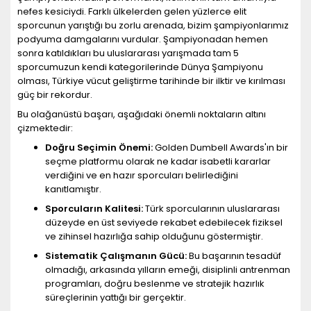
nefes kesiciydi. Farklı ülkelerden gelen yüzlerce elit
sporcunun yarıştığı bu zorlu arenada, bizim şampiyonlarımız
podyuma damgalarını vurdular. Şampiyonadan hemen
sonra katıldıkları bu uluslararası yarışmada tam 5
sporcumuzun kendi kategorilerinde Dünya Şampiyonu
olması, Türkiye vücut geliştirme tarihinde bir ilktir ve kırılması
güç bir rekordur.
Bu olağanüstü başarı, aşağıdaki önemli noktaların altını
çizmektedir:
Doğru Seçimin Önemi:
Golden Dumbell Awards'ın bir
seçme platformu olarak ne kadar isabetli kararlar
verdiğini ve en hazır sporcuları belirlediğini
kanıtlamıştır.
Sporcuların Kalitesi:
Türk sporcularının uluslararası
düzeyde en üst seviyede rekabet edebilecek fiziksel
ve zihinsel hazırlığa sahip olduğunu göstermiştir.
Sistematik Çalışmanın Gücü:
Bu başarının tesadüf
olmadığı, arkasında yılların emeği, disiplinli antrenman
programları, doğru beslenme ve stratejik hazırlık
süreçlerinin yattığı bir gerçektir.