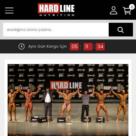
0
:
:
05
11
34
Aynı Gün Kargo İçin