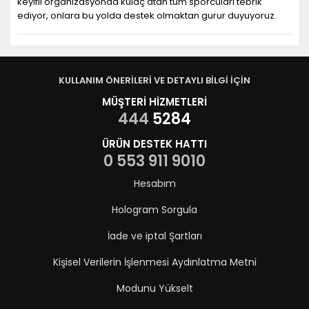
keyifli organizasyonda kulaç atan tüm sporcuları tebrik
ediyor, onlara bu yolda destek olmaktan gurur duyuyoruz.
KULLANIM ÖNERİLERİ VE DETAYLI BİLGİ İÇİN
MÜŞTERİ HİZMETLERİ
444
5284
ÜRÜN DESTEK HATTI
0 553 911 9010
Hesabım
Hologram Sorgula
İade ve iptal Şartları
Kişisel Verilerin İşlenmesi Aydınlatma Metni
Modunu Yükselt