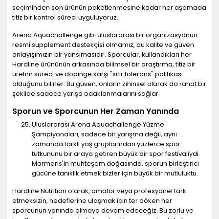
seçiminden son ürünün paketlenmesine kadar her aşamada
titiz bir kontrol süreci uyguluyoruz.
Arena Aquachallenge gibi uluslararası bir organizasyonun
resmi supplement destekçisi olmamız, bu kalite ve güven
anlayışımızın bir yansımasıdır. Sporcular, kullandıkları her
Hardline ürününün arkasında bilimsel bir araştırma, titiz bir
üretim süreci ve dopinge karşı "sıfır tolerans" politikası
olduğunu bilirler. Bu güven, onların zihinsel olarak da rahat bir
şekilde sadece yarışa odaklanmalarını sağlar.
Sporun ve Sporcunun Her Zaman Yanında
Uluslararası Arena Aquachallenge Yüzme
Şampiyonaları, sadece bir yarışma değil, aynı
zamanda farklı yaş gruplarından yüzlerce spor
tutkununu bir araya getiren büyük bir spor festivaliydi.
Marmaris'in muhteşem doğasında, sporun birleştirici
gücüne tanıklık etmek bizler için büyük bir mutluluktu.
Hardline Nutrition olarak, amatör veya profesyonel fark
etmeksizin, hedeflerine ulaşmak için ter döken her
sporcunun yanında olmaya devam edeceğiz. Bu zorlu ve