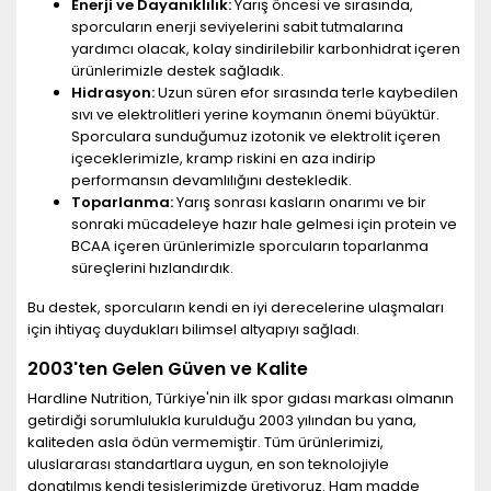
Enerji ve Dayanıklılık:
Yarış öncesi ve sırasında,
sporcuların enerji seviyelerini sabit tutmalarına
yardımcı olacak, kolay sindirilebilir karbonhidrat içeren
ürünlerimizle destek sağladık.
Hidrasyon:
Uzun süren efor sırasında terle kaybedilen
sıvı ve elektrolitleri yerine koymanın önemi büyüktür.
Sporculara sunduğumuz izotonik ve elektrolit içeren
içeceklerimizle, kramp riskini en aza indirip
performansın devamlılığını destekledik.
Toparlanma:
Yarış sonrası kasların onarımı ve bir
sonraki mücadeleye hazır hale gelmesi için protein ve
BCAA içeren ürünlerimizle sporcuların toparlanma
süreçlerini hızlandırdık.
Bu destek, sporcuların kendi en iyi derecelerine ulaşmaları
için ihtiyaç duydukları bilimsel altyapıyı sağladı.
2003'ten Gelen Güven ve Kalite
Hardline Nutrition, Türkiye'nin ilk spor gıdası markası olmanın
getirdiği sorumlulukla kurulduğu 2003 yılından bu yana,
kaliteden asla ödün vermemiştir. Tüm ürünlerimizi,
uluslararası standartlara uygun, en son teknolojiyle
donatılmış kendi tesislerimizde üretiyoruz. Ham madde