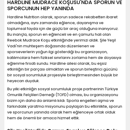
HARDLINE MUDRACE KOŞUSU'NDA SPORUN VE
SPORCUNUN HEP YANINDA
Hardline Nutrition olarak, sporun sadece rekabetten ibaret
olmadığına, aynı zamanda eğlence, dayanışma ve
toplumsal fayda için de güçlü bir araç olduğuna inanıyoruz.
Bu inançla, sporun en eğlenceli ve en çamurlu hali olan
Reebok Mudrace Koşu etkinliğinde yerimizi aldık. Şile Yeşil
Vadi'nin muhteşem doğasında düzenlenen ve
sporseverlerin yoğun ilgi gösterdiği bu organizasyon,
katılımcılara hem fiziksel sınırlarını zorlama hem de doyasıya
eğlenme fırsatı sundu. Hardline ailesi olarak, bu eşsiz
etkinliğin bir parçası olmaktan ve sporun birleştirici gücünü
bir sosyal sorumluluk projesiyle birleştirmesinden büyük bir
heyecan duyduk.
Bu yılki etkinliğin sosyal sorumluluk proje partnerinin Türkiye
Omurilik Felçlileri Derneği (TOFD) olması, bu organizasyonu
bizim için daha da anlamlı kıldı. Sporla engelleri aşma ve
farkındalık yaratma misyonunu paylaşan bu etkinlikte, sporun
ve sporcunun yanında olarak hem eğlenceye ortak olduk
hem de önemli bir amaca hizmet ettik.