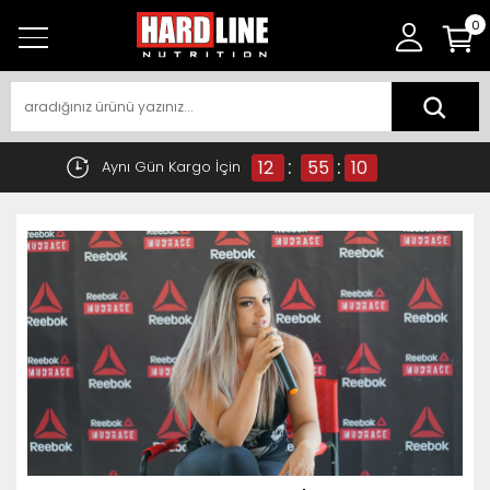
0
:
:
12
55
10
Aynı Gün Kargo İçin