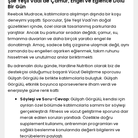
Şile Yeşil Vadi'de Çamur, Engel ve Eğlence Dolu
Bir Gün
Reebok Mudrace, katılımcılara alışılmışın dışında bir koşu
deneyimi yaşattı. Sporcular, Şile Yeşil Vadi'nin doğal
güzellikleri içinde, özel olarak tasarlanmış parkurlarda
yarıştılar. Ancak bu parkurlar sıradan değildi; çamur, su,
tırmanma duvarları ve daha birçok yaratıcı engel ile
donatılmıştı. Amaç, sadece bitiş çizgisine ulaşmak değil, aynı
zamanda bu engelleri aşarken eğlenmek, takım ruhunu
hissetmek ve unutulmaz anılar biriktirmekti.
Bu adrenalin dolu günde, Hardline Nutrition olarak biz de
destekçisi olduğumuz başarılı Vücut Geliştirme sporcusu
Gülşah Görgülü ile birlikte katılımcılarla buluştuk. Gülşah
Görgülü, etkinlik boyunca sporseverlere ilham verdi ve
enerjisiyle güne renk kattı:
Söyleşi ve Soru-Cevap:
Gülşah Görgülü, kendisi için
ayrılan özel bölümde katılımcılarla samimi bir söyleşi
gerçekleştirdi. Fitness ve vücut geliştirme sporuna dair
merak edilen soruları yanıtladı. Özellikle doğru
supplement kullanımı, antrenman programları ve
sağlıklı beslenme konularında değerli bilgilerini ve
tecrübelerini paylaştı.