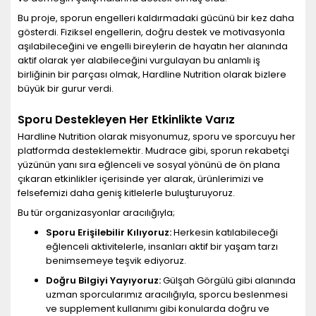
Bu proje, sporun engelleri kaldırmadaki gücünü bir kez daha
gösterdi. Fiziksel engellerin, doğru destek ve motivasyonla
aşılabileceğini ve engelli bireylerin de hayatın her alanında
aktif olarak yer alabileceğini vurgulayan bu anlamlı iş
birliğinin bir parçası olmak, Hardline Nutrition olarak bizlere
büyük bir gurur verdi.
Sporu Destekleyen Her Etkinlikte Varız
Hardline Nutrition olarak misyonumuz, sporu ve sporcuyu her
platformda desteklemektir. Mudrace gibi, sporun rekabetçi
yüzünün yanı sıra eğlenceli ve sosyal yönünü de ön plana
çıkaran etkinlikler içerisinde yer alarak, ürünlerimizi ve
felsefemizi daha geniş kitlelerle buluşturuyoruz.
Bu tür organizasyonlar aracılığıyla;
Sporu Erişilebilir Kılıyoruz:
Herkesin katılabileceği
eğlenceli aktivitelerle, insanları aktif bir yaşam tarzı
benimsemeye teşvik ediyoruz.
Doğru Bilgiyi Yayıyoruz:
Gülşah Görgülü gibi alanında
uzman sporcularımız aracılığıyla, sporcu beslenmesi
ve supplement kullanımı gibi konularda doğru ve