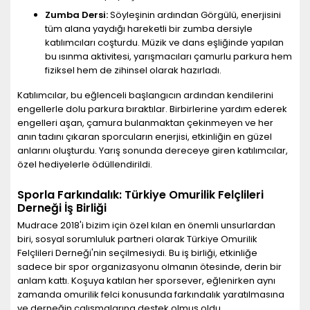
Zumba Dersi:
Söyleşinin ardından Görgülü, enerjisini
tüm alana yaydığı hareketli bir zumba dersiyle
katılımcıları coşturdu. Müzik ve dans eşliğinde yapılan
bu ısınma aktivitesi, yarışmacıları çamurlu parkura hem
fiziksel hem de zihinsel olarak hazırladı.
Katılımcılar, bu eğlenceli başlangıcın ardından kendilerini
engellerle dolu parkura bıraktılar. Birbirlerine yardım ederek
engelleri aşan, çamura bulanmaktan çekinmeyen ve her
anın tadını çıkaran sporcuların enerjisi, etkinliğin en güzel
anlarını oluşturdu. Yarış sonunda dereceye giren katılımcılar,
özel hediyelerle ödüllendirildi.
Sporla Farkındalık: Türkiye Omurilik Felçlileri
Derneği İş Birliği
Mudrace 2018'i bizim için özel kılan en önemli unsurlardan
biri, sosyal sorumluluk partneri olarak Türkiye Omurilik
Felçlileri Derneği'nin seçilmesiydi. Bu iş birliği, etkinliğe
sadece bir spor organizasyonu olmanın ötesinde, derin bir
anlam kattı. Koşuya katılan her sporsever, eğlenirken aynı
zamanda omurilik felci konusunda farkındalık yaratılmasına
ve derneğin çalışmalarına destek olmuş oldu.