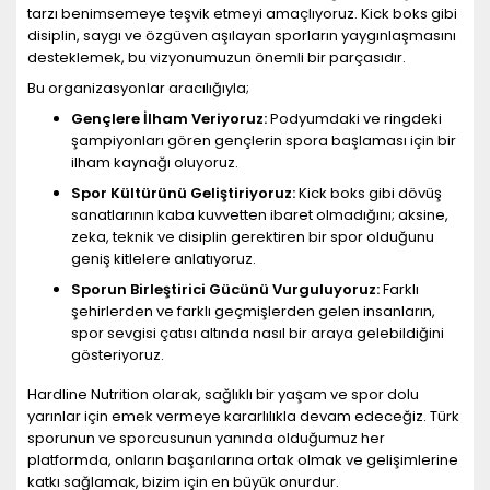
tarzı benimsemeye teşvik etmeyi amaçlıyoruz. Kick boks gibi
disiplin, saygı ve özgüven aşılayan sporların yaygınlaşmasını
desteklemek, bu vizyonumuzun önemli bir parçasıdır.
Bu organizasyonlar aracılığıyla;
Gençlere İlham Veriyoruz:
Podyumdaki ve ringdeki
şampiyonları gören gençlerin spora başlaması için bir
ilham kaynağı oluyoruz.
Spor Kültürünü Geliştiriyoruz:
Kick boks gibi dövüş
sanatlarının kaba kuvvetten ibaret olmadığını; aksine,
zeka, teknik ve disiplin gerektiren bir spor olduğunu
geniş kitlelere anlatıyoruz.
Sporun Birleştirici Gücünü Vurguluyoruz:
Farklı
şehirlerden ve farklı geçmişlerden gelen insanların,
spor sevgisi çatısı altında nasıl bir araya gelebildiğini
gösteriyoruz.
Hardline Nutrition olarak, sağlıklı bir yaşam ve spor dolu
yarınlar için emek vermeye kararlılıkla devam edeceğiz. Türk
sporunun ve sporcusunun yanında olduğumuz her
platformda, onların başarılarına ortak olmak ve gelişimlerine
katkı sağlamak, bizim için en büyük onurdur.