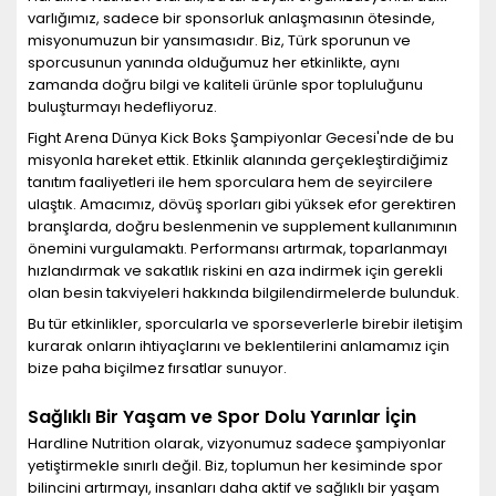
varlığımız, sadece bir sponsorluk anlaşmasının ötesinde,
misyonumuzun bir yansımasıdır. Biz, Türk sporunun ve
sporcusunun yanında olduğumuz her etkinlikte, aynı
zamanda doğru bilgi ve kaliteli ürünle spor topluluğunu
buluşturmayı hedefliyoruz.
Fight Arena Dünya Kick Boks Şampiyonlar Gecesi'nde de bu
misyonla hareket ettik. Etkinlik alanında gerçekleştirdiğimiz
tanıtım faaliyetleri ile hem sporculara hem de seyircilere
ulaştık. Amacımız, dövüş sporları gibi yüksek efor gerektiren
branşlarda, doğru beslenmenin ve supplement kullanımının
önemini vurgulamaktı. Performansı artırmak, toparlanmayı
hızlandırmak ve sakatlık riskini en aza indirmek için gerekli
olan besin takviyeleri hakkında bilgilendirmelerde bulunduk.
Bu tür etkinlikler, sporcularla ve sporseverlerle birebir iletişim
kurarak onların ihtiyaçlarını ve beklentilerini anlamamız için
bize paha biçilmez fırsatlar sunuyor.
Sağlıklı Bir Yaşam ve Spor Dolu Yarınlar İçin
Hardline Nutrition olarak, vizyonumuz sadece şampiyonlar
yetiştirmekle sınırlı değil. Biz, toplumun her kesiminde spor
bilincini artırmayı, insanları daha aktif ve sağlıklı bir yaşam