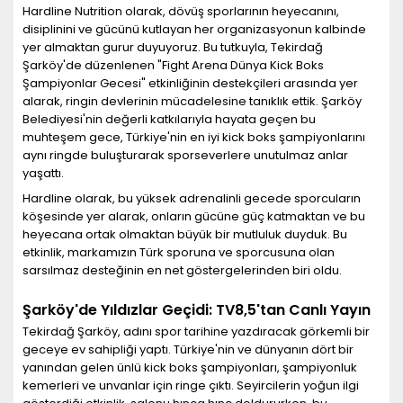
Hardline Nutrition olarak, dövüş sporlarının heyecanını,
disiplinini ve gücünü kutlayan her organizasyonun kalbinde
yer almaktan gurur duyuyoruz. Bu tutkuyla, Tekirdağ
Şarköy'de düzenlenen "Fight Arena Dünya Kick Boks
Şampiyonlar Gecesi" etkinliğinin destekçileri arasında yer
alarak, ringin devlerinin mücadelesine tanıklık ettik. Şarköy
Belediyesi'nin değerli katkılarıyla hayata geçen bu
muhteşem gece, Türkiye'nin en iyi kick boks şampiyonlarını
aynı ringde buluşturarak sporseverlere unutulmaz anlar
yaşattı.
Hardline olarak, bu yüksek adrenalinli gecede sporcuların
köşesinde yer alarak, onların gücüne güç katmaktan ve bu
heyecana ortak olmaktan büyük bir mutluluk duyduk. Bu
etkinlik, markamızın Türk sporuna ve sporcusuna olan
sarsılmaz desteğinin en net göstergelerinden biri oldu.
Şarköy'de Yıldızlar Geçidi: TV8,5'tan Canlı Yayın
Tekirdağ Şarköy, adını spor tarihine yazdıracak görkemli bir
geceye ev sahipliği yaptı. Türkiye'nin ve dünyanın dört bir
yanından gelen ünlü kick boks şampiyonları, şampiyonluk
kemerleri ve unvanlar için ringe çıktı. Seyircilerin yoğun ilgi