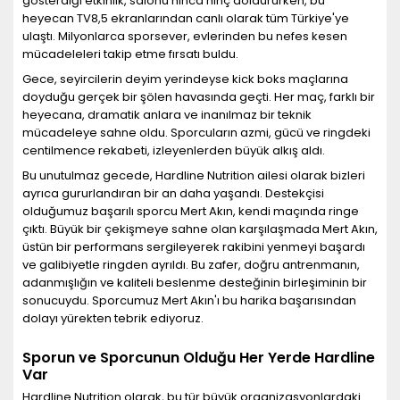
gösterdiği etkinlik, salonu hınca hınç doldururken, bu
heyecan TV8,5 ekranlarından canlı olarak tüm Türkiye'ye
ulaştı. Milyonlarca sporsever, evlerinden bu nefes kesen
mücadeleleri takip etme fırsatı buldu.
Gece, seyircilerin deyim yerindeyse kick boks maçlarına
doyduğu gerçek bir şölen havasında geçti. Her maç, farklı bir
heyecana, dramatik anlara ve inanılmaz bir teknik
mücadeleye sahne oldu. Sporcuların azmi, gücü ve ringdeki
centilmence rekabeti, izleyenlerden büyük alkış aldı.
Bu unutulmaz gecede, Hardline Nutrition ailesi olarak bizleri
ayrıca gururlandıran bir an daha yaşandı. Destekçisi
olduğumuz başarılı sporcu Mert Akın, kendi maçında ringe
çıktı. Büyük bir çekişmeye sahne olan karşılaşmada Mert Akın,
üstün bir performans sergileyerek rakibini yenmeyi başardı
ve galibiyetle ringden ayrıldı. Bu zafer, doğru antrenmanın,
adanmışlığın ve kaliteli beslenme desteğinin birleşiminin bir
sonucuydu. Sporcumuz Mert Akın'ı bu harika başarısından
dolayı yürekten tebrik ediyoruz.
Sporun ve Sporcunun Olduğu Her Yerde Hardline
Var
Hardline Nutrition olarak, bu tür büyük organizasyonlardaki