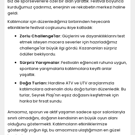
biz de sporseverlere özel bir alan yarattık. Festival boyunca
kurduğumuz çadırımız, enerjinin ve rekabetin merkezi haline
geldi.
Katılımcılar için düzenlediğimiz birbirinden heyecanlı
etkinliklerle festival coşkusunu ikiye katladık:
Zorlu Challenge'lar:
Güçlerini ve dayanıklılıklarını test
etmek isteyen macera severler için hazırladığımız
challenge'lar büyük ilgi gördü. Kazananları sürpriz
ödüller bekliyordu.
Sürpriz Yarışmalar:
Festivalin eğlenceli ruhuna uygun,
spontane yarışmalarla katılımcılara keyifli anlar
yaşattık.
Doğa Turları:
Hardline ATV ve UTV araçlarımızla
katılımcılara adrenalin dolu doğa turları düzenledik. Bu
turlar, Seyrek Plajı'nın eşsiz doğasını keşfetmek için
harika bir fırsat sundu.
Amacımız, sporun ve aktif yaşamın sadece spor salonlarıyla
sınırlı olmadığını, doğanın kendisinin en büyük oyun alanı
olduğunu göstermekti. Katılımcıların etkinliklerimize
gösterdiği yoğun ilgi, bu amacımıza ulaştığımızın en güzel