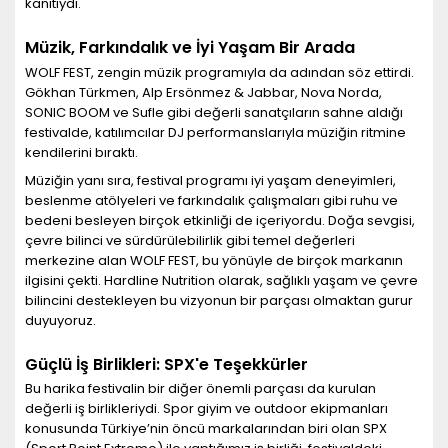
kanıtıydı.
Müzik, Farkındalık ve İyi Yaşam Bir Arada
WOLF FEST, zengin müzik programıyla da adından söz ettirdi.
Gökhan Türkmen, Alp Ersönmez & Jabbar, Nova Norda,
SONIC BOOM ve Sufle gibi değerli sanatçıların sahne aldığı
festivalde, katılımcılar DJ performanslarıyla müziğin ritmine
kendilerini bıraktı.
Müziğin yanı sıra, festival programı iyi yaşam deneyimleri,
beslenme atölyeleri ve farkındalık çalışmaları gibi ruhu ve
bedeni besleyen birçok etkinliği de içeriyordu. Doğa sevgisi,
çevre bilinci ve sürdürülebilirlik gibi temel değerleri
merkezine alan WOLF FEST, bu yönüyle de birçok markanın
ilgisini çekti. Hardline Nutrition olarak, sağlıklı yaşam ve çevre
bilincini destekleyen bu vizyonun bir parçası olmaktan gurur
duyuyoruz.
Güçlü İş Birlikleri: SPX'e Teşekkürler
Bu harika festivalin bir diğer önemli parçası da kurulan
değerli iş birlikleriydi. Spor giyim ve outdoor ekipmanları
konusunda Türkiye’nin öncü markalarından biri olan SPX