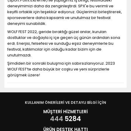
(Sport Point Extreme) ile yaptığımız iş birliği, festivaldeki
deneyimimizi daha da zenginleştirdi. SPX'e bu verimli ve
keyifli ortaklık için teşekkür ediyoruz. Güçlerimizi birleştirerek,
sporseverlere daha kapsamlı ve unutulmaz bir festival
deneyimi sunabildik.
WOLF FEST 2022, geride bıraktığı güzel anılar, kurulan
dostluklar ve doğayla iç içe geçen üç günün ardından sona
erdi. Enerjisi, felsefesi ve sunduğu eşsiz deneyimlerle bu
festival, katılımcılar için olduğu kadar bizim için de
unutulmazdı.
Şimdiden bir sonraki buluşma için sabırsızlanıyoruz. 2023
WOLF FEST’te daha büyük bir coşku ve yeni sürprizlerle
görüşmek üzere!
KULLANIM ÖNERİLERİ VE DETAYLI BİLGİ İÇİN
MÜŞTERİ HİZMETLERİ
444
5284
ÜRÜN DESTEK HATTI