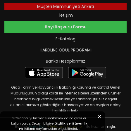
Müşteri Memnuniyeti Anketi
İletişim
Bayi Başvuru Formu
E-Katalog
HARDLINE ÖDUL PROGRAMI
Banka Hesaplarımız
Gıda Tarım ve Hayvancılık Bakanlığı Koruma ve Kontrol Genel
Müdürlüğünün aldığı karar ile internet siteleri üzerinden ürünler
hakkında bilgi vermek kesinlikle yasaklanmıştır. Siz değerli
kullanıcılarımıza gösterdiğiniz hassasiyet ve anlayıştan dolayı
teşekkür ederiz.
Size daha iyi hizmet sunabilmek adına çerezler
kullanıyoruz. Detaylı bilgiye
Gizlilik ve Güvenlik
Bu site,
OniksSoft
- E-ticaret Sistemleri
ile hazırlanmıştır.
Politikası
sayfamızdan erişebilirsiniz..