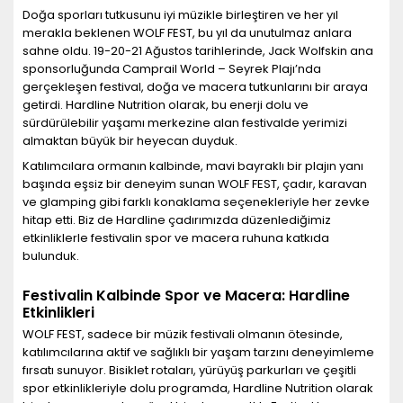
Doğa sporları tutkusunu iyi müzikle birleştiren ve her yıl
merakla beklenen WOLF FEST, bu yıl da unutulmaz anlara
sahne oldu. 19-20-21 Ağustos tarihlerinde, Jack Wolfskin ana
sponsorluğunda Camprail World – Seyrek Plajı’nda
gerçekleşen festival, doğa ve macera tutkunlarını bir araya
getirdi. Hardline Nutrition olarak, bu enerji dolu ve
sürdürülebilir yaşamı merkezine alan festivalde yerimizi
almaktan büyük bir heyecan duyduk.
Katılımcılara ormanın kalbinde, mavi bayraklı bir plajın yanı
başında eşsiz bir deneyim sunan WOLF FEST, çadır, karavan
ve glamping gibi farklı konaklama seçenekleriyle her zevke
hitap etti. Biz de Hardline çadırımızda düzenlediğimiz
etkinliklerle festivalin spor ve macera ruhuna katkıda
bulunduk.
Festivalin Kalbinde Spor ve Macera: Hardline
Etkinlikleri
WOLF FEST, sadece bir müzik festivali olmanın ötesinde,
katılımcılarına aktif ve sağlıklı bir yaşam tarzını deneyimleme
fırsatı sunuyor. Bisiklet rotaları, yürüyüş parkurları ve çeşitli
spor etkinlikleriyle dolu programda, Hardline Nutrition olarak