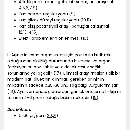
Atletik performans gelişimi (sonuçlar tartışmalı,
4
,
5
,
6
,
7
,
8
)
Kan basıncı regülasyonu (
9
)
Kan glikoz düzeyi regülasyonu (
10
,
11
)
Kan akış potansiyeli artışı (sonuçlar tartışmalı,
12
,
13
,
14
,
15
)
Erektil problemlerin önlenmesi (
16
)
L-Arjinin’in insan organizması için çok fazla kritik rolü
olduğundan eksikliği durumunda hücresel ve organ
fonksiyonları bozulabilir ve ciddi olumsuz sağlık
sorunlarına yol açabilir (
17
). Bilimsel araştırmalar, tipik bir
modern batı diyetinin alınması gereken arjinin'in
miktarının sadece %25-30'unu sağladığı vurgulanmıştır
(
18
). Aynı zamanda, gıdalardan günlük ortalama L-Arjinin
alımının 4-6 gram olduğu bildirilmektedir (
19
).
Doz Miktarı:
6-30 gr/gün (
20
,
21
)