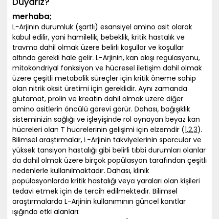
Duyarız?
merhaba;
L-Arjinin durumluk (şartlı) esansiyel amino asit olarak
kabul edilir, yani hamilelik, bebeklik, kritik hastalık ve
travma dahil olmak üzere belirli koşullar ve koşullar
altında gerekli hale gelir. L-Arjinin, kan akışı regülasyonu,
mitokondriyal fonksiyon ve hücresel iletişim dahil olmak
üzere çeşitli metabolik süreçler için kritik öneme sahip
olan nitrik oksit üretimi için gereklidir. Aynı zamanda
glutamat, prolin ve kreatin dahil olmak üzere diğer
amino asitlerin öncülü görevi görür. Dahası, bağışıklık
sisteminizin sağlığı ve işleyişinde rol oynayan beyaz kan
hücreleri olan T hücrelerinin gelişimi için elzemdir (
1
,
2
,
3
).
Bilimsel araştırmalar, L-Arjinin takviyelerinin sporcular ve
yüksek tansiyon hastalığı gibi belirli tıbbi durumları olanlar
da dahil olmak üzere birçok popülasyon tarafından çeşitli
nedenlerle kullanılmaktadır. Dahası, klinik
popülasyonlarda kritik hastalığı veya yaraları olan kişileri
tedavi etmek için de tercih edilmektedir. Bilimsel
araştırmalarda L-Arjinin kullanımının güncel kanıtlar
ışığında etki alanları: