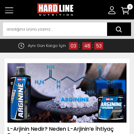
0
:
:
03
48
53
Aynı Gün Kargo İçin
L-Arjinin Nedir? Neden L-Arjinin’e İhtiyaç