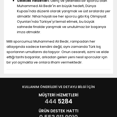
Gelecek Hedefleri:
Genç ve yetenekli bir sporcu olan
Muhammed Ali Bedir'in en büyük hedefi, Dünya
Kupası'nda düzenli olarak yarışmak ve üst sıralarda yer
almaktır. Nihai hayali ise her sporcu gibi Kış Olimpiyat
Oyunları'nda Türkiye'yi temsil etmek, bu büyük
sahnede finalde yarışmak ve unutulmaz bir başarıya
imza atmaktır.
Milli sporcumuz Muhammed Ali Bedir, rampadan her
atlayışında sadece kendini değil, aynı zamanda Türk kış
sporlarının umutlarını da taşıyor. Onun cesareti, azmi ve elde
ettiği tarihi başarılar, arkadan gelen yeni nesil sporcular için
bir yol açmakta ve onlara ilham vermektedir.
KULLANIM ÖNERİLERİ VE DETAYLI BİLGİ İÇİN
MÜŞTERİ HİZMETLERİ
444
5284
ÜRÜN DESTEK HATTI