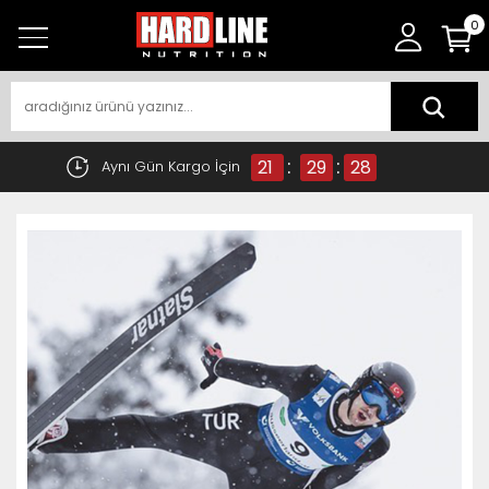
0
:
:
21
29
28
Aynı Gün Kargo İçin