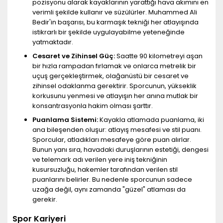
pozisyonu alarak kayaklarının yarattığı hava akımını en
verimli şekilde kullanır ve süzülürler. Muhammed Ali
Bedir'in başarısı, bu karmaşık tekniği her atlayışında
istikrarlı bir şekilde uygulayabilme yeteneğinde
yatmaktadır.
Cesaret ve Zihinsel Güç:
Saatte 90 kilometreyi aşan
bir hızla rampadan fırlamak ve onlarca metrelik bir
uçuş gerçekleştirmek, olağanüstü bir cesaret ve
zihinsel odaklanma gerektirir. Sporcunun, yükseklik
korkusunu yenmesi ve atlayışın her anına mutlak bir
konsantrasyonla hakim olması şarttır.
Puanlama Sistemi:
Kayakla atlamada puanlama, iki
ana bileşenden oluşur: atlayış mesafesi ve stil puanı.
Sporcular, atladıkları mesafeye göre puan alırlar.
Bunun yanı sıra, havadaki duruşlarının estetiği, dengesi
ve telemark adı verilen yere iniş tekniğinin
kusursuzluğu, hakemler tarafından verilen stil
puanlarını belirler. Bu nedenle sporcunun sadece
uzağa değil, aynı zamanda "güzel" atlaması da
gerekir.
Spor Kariyeri