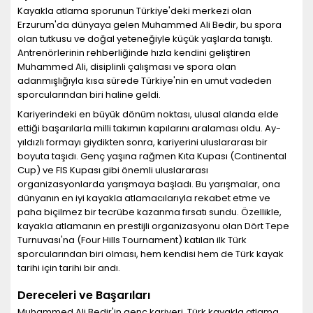
Kayakla atlama sporunun Türkiye'deki merkezi olan
Erzurum'da dünyaya gelen Muhammed Ali Bedir, bu spora
olan tutkusu ve doğal yeteneğiyle küçük yaşlarda tanıştı.
Antrenörlerinin rehberliğinde hızla kendini geliştiren
Muhammed Ali, disiplinli çalışması ve spora olan
adanmışlığıyla kısa sürede Türkiye'nin en umut vadeden
sporcularından biri haline geldi.
Kariyerindeki en büyük dönüm noktası, ulusal alanda elde
ettiği başarılarla milli takımın kapılarını aralaması oldu. Ay-
yıldızlı formayı giydikten sonra, kariyerini uluslararası bir
boyuta taşıdı. Genç yaşına rağmen Kıta Kupası (Continental
Cup) ve FIS Kupası gibi önemli uluslararası
organizasyonlarda yarışmaya başladı. Bu yarışmalar, ona
dünyanın en iyi kayakla atlamacılarıyla rekabet etme ve
paha biçilmez bir tecrübe kazanma fırsatı sundu. Özellikle,
kayakla atlamanın en prestijli organizasyonu olan Dört Tepe
Turnuvası'na (Four Hills Tournament) katılan ilk Türk
sporcularından biri olması, hem kendisi hem de Türk kayak
tarihi için tarihi bir andı.
Dereceleri ve Başarıları
Muhammed Ali Bedir'in genç kariyeri, Türk kayakla atlama