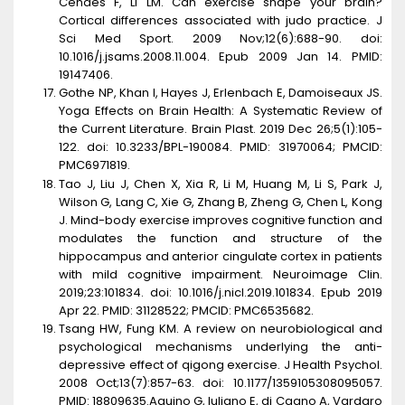
Cendes F, Li LM. Can exercise shape your brain?
Cortical differences associated with judo practice. J
Sci Med Sport. 2009 Nov;12(6):688-90. doi:
10.1016/j.jsams.2008.11.004. Epub 2009 Jan 14. PMID:
19147406.
Gothe NP, Khan I, Hayes J, Erlenbach E, Damoiseaux JS.
Yoga Effects on Brain Health: A Systematic Review of
the Current Literature. Brain Plast. 2019 Dec 26;5(1):105-
122. doi: 10.3233/BPL-190084. PMID: 31970064; PMCID:
PMC6971819.
Tao J, Liu J, Chen X, Xia R, Li M, Huang M, Li S, Park J,
Wilson G, Lang C, Xie G, Zhang B, Zheng G, Chen L, Kong
J. Mind-body exercise improves cognitive function and
modulates the function and structure of the
hippocampus and anterior cingulate cortex in patients
with mild cognitive impairment. Neuroimage Clin.
2019;23:101834. doi: 10.1016/j.nicl.2019.101834. Epub 2019
Apr 22. PMID: 31128522; PMCID: PMC6535682.
Tsang HW, Fung KM. A review on neurobiological and
psychological mechanisms underlying the anti-
depressive effect of qigong exercise. J Health Psychol.
2008 Oct;13(7):857-63. doi: 10.1177/1359105308095057.
PMID: 18809635.Aquino G, Iuliano E, di Cagno A, Vardaro