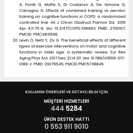
A, Fiorilli G, Moffa S, Di Costanzo A, De Simone G,
Calcagno G. Effects of combined training vs aerobic
training on cognitive functions in COPD: a randomized
controlled trial. Int J Chron Obstruct Pulmon Dis. 2016
Apr 4;11:711-8. doi: 10.2147/COPD.S96663. PMID: 27110107;
PMCID: PMC4831596.
Levin O, Netz Y, Ziv G. The beneficial effects of different
types of exercise interventions on motor and cognitive
functions in older age: a systematic review. Eur Rev
Aging Phys Act. 2017 Dec 21;14:20. doi: 10.1186/s11556-017-
0189-z. PMID: 29276545; PMCID:PMC5738846.
KULLANIM ÖNERİLERİ VE DETAYLI BİLGİ İÇİN
MÜŞTERİ HİZMETLERİ
444
5284
ÜRÜN DESTEK HATTI
0 553 911 9010