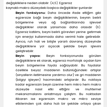
değişikliklere neden olabilir. (
4
,
5
)
. Egzersiz
kaynaklı makro düzeydeki başlıca değişiklikler şunlardır:
Beyin fonksiyonu:
Daha öncede ifade ettiğim gibi
egzersize bağlı beyin değişikliklerinin, beynin belirli
bölgelerine veya ağ bağlantılarında işlevsel
değişiklikler olarak yansıması daha olasıdır (
6
)
.
Egzersiz katılımı, beyni belirli görevleri yerine getirmek
için enerjiyi kullanmada daha verimli hale getirebilir.
Ayrıca, ruh hali ve bilişte yararlı davranış düzeyinde
değişikliklere yol açacak şekilde beyin işlevini
geliştirebilir.
Beyin yapısı:
Beyin fonksiyonunda görülen
değişikliklere ek olarak, egzersiz morfolojik açıdan tüm
beyin bölgelerine fayda sağlayabilir. Bu faydalar
özellikle beyaz maddenin bütünlüğündeki artışlar
(sinyallerin iletilmesine yardımcı olur) ve gri maddenin
(bilgiyi işleyen) hacmindeki artışlardır. Bu noktaya
kadar egzersizin beyin üzerine hem mikro hem makro
düzeyde nasıl etki ettiğini ve muhtemel
mekanizmalarını anlatmaya çalıştım. Bu noktadan
itibaren ise egzersizin makro ve mikro seviye
etkilerinden çok daha hızlı bir şekilde ortaya çıkan