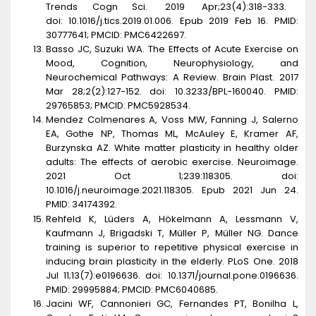
Trends Cogn Sci. 2019 Apr;23(4):318-333.
doi:
10.1016/j.tics.2019.01.006. Epub 2019 Feb 16. PMID:
30777641; PMCID: PMC6422697.
Basso JC, Suzuki WA. The Effects of Acute Exercise on
Mood, Cognition, Neurophysiology, and
Neurochemical Pathways: A Review. Brain Plast. 2017
Mar 28;2(2):127-152. doi: 10.3233/BPL-160040. PMID:
29765853; PMCID: PMC5928534.
Mendez Colmenares A, Voss MW, Fanning J, Salerno
EA, Gothe NP, Thomas ML, McAuley E, Kramer AF,
Burzynska AZ. White matter plasticity in healthy older
adults: The effects of aerobic exercise. Neuroimage.
2021 Oct 1;239:118305. doi:
10.1016/j.neuroimage.2021.118305. Epub 2021 Jun 24.
PMID: 34174392.
Rehfeld K, Lüders A, Hökelmann A, Lessmann V,
Kaufmann J, Brigadski T, Müller P, Müller NG. Dance
training is superior to repetitive physical exercise in
inducing brain plasticity in the elderly. PLoS One. 2018
Jul 11;13(7):e0196636. doi: 10.1371/journal.pone.0196636.
PMID: 29995884; PMCID: PMC6040685.
Jacini WF, Cannonieri GC, Fernandes PT, Bonilha L,