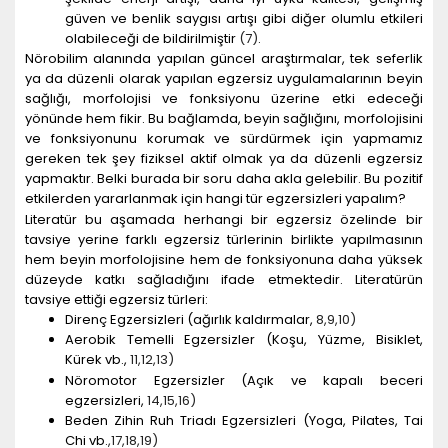
güven ve benlik saygısı artışı gibi diğer olumlu etkileri
olabileceği de bildirilmiştir
(
7
)
.
Nörobilim alanında yapılan güncel araştırmalar, tek seferlik
ya da düzenli olarak yapılan egzersiz uygulamalarının beyin
sağlığı, morfolojisi ve fonksiyonu üzerine etki edeceği
yönünde hem fikir. Bu bağlamda, beyin sağlığını, morfolojisini
ve fonksiyonunu korumak ve sürdürmek için yapmamız
gereken tek şey fiziksel aktif olmak ya da düzenli egzersiz
yapmaktır. Belki burada bir soru daha akla gelebilir. Bu pozitif
etkilerden yararlanmak için hangi tür egzersizleri yapalım?
Literatür bu aşamada herhangi bir egzersiz özelinde bir
tavsiye yerine farklı egzersiz türlerinin birlikte yapılmasının
hem beyin morfolojisine hem de fonksiyonuna daha yüksek
düzeyde katkı sağladığını ifade etmektedir. Literatürün
tavsiye ettiği egzersiz türleri:
Direnç Egzersizleri (ağırlık kaldırmalar,
8
,
9
,
10
)
Aerobik Temelli Egzersizler (Koşu, Yüzme, Bisiklet,
Kürek vb.,
11
,
12
,
13
)
Nöromotor Egzersizler (Açık ve kapalı beceri
egzersizleri,
14
,
15
,
16
)
Beden Zihin Ruh Triadı Egzersizleri (Yoga, Pilates, Tai
Chi vb.
,
17
,
18
,
19
)