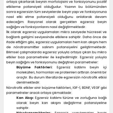
ortaya çıkartarak beynin morfolojisini ve fonksiyonunu pozitif
etkileme potansiyeli olduğudur. Yazının bu bölümünden
sonra egzersizin tüm seviyelerde beyin yapı ve fonksiyonuna
nasıl etki etme potansiyeli olduğunu anlatarak devam
edeceğim. Rasyonel olarak gerçekten egzersiz beyin
sağlığını ve fonksiyonlarını nasıl değiştirmektedir.
İlk olarak egzersiz uygulamaları mikro seviyede hücresel ve
bağlantı gelişimi seviyesinde etkilere sahiptir. Daha önce de
ifade ettiğim gibi, egzersiz uygulamaları hem kan akışını hem
de nörotransmitter salınım potansiyelini geliştirmektedir.
Bilimsel çalışmalarda egzersiz yoluyla ortaya çıkan bu mikro
etkiler bazı parametreler ile keşfedilmiştir. Egzersiz yoluyla
beyin sağlığını ve fonksiyonunu değiştiren parametreler:
Büyüme Faktörleri:
Egzersiz katılımı beyin içi
molekülleri, hormonları ve proteinleri arttıran önemli bir
araçtır. Bu durum literatürde egzersizin nörotrofik etkisi
denilmektedir.
Nörotrofik etkiler sinir büyüme faktörleri, IGF-1, BDNF, VEGF gibi
parametreler aracılı ortaya çıkmaktadır.
Kan Akışı:
Egzersiz katılımı türüne ve zorluğuna bağlı
olarak beyin kan akışını değiştirme potansiyeline
sahiptir.
Nörotransmitterler:
Egzersiz uygulamaları beyin