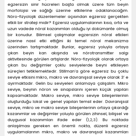
egzersizin sinir hücreleri başta olmak üzere tüm beyin
morfolojisi ve sağlığı üzerine etkilerine odaklanacağım.
Nöro-fizyolojik düzenlemeler açısından egzersiz gerçekten
etkili bir strateji midir? Egzersiz uygulamalarının kısa, orta ve
uzun vadede nöral kazanımları olduğu iyi dokümante olmuş
bir konudur. Bilimsel çalışmalar egzersizin nöral etkileri
üzerine nasıl etki ettiğini iki temel nöral mekanizma
üzerinden tartışmaktadır. Bunlar, egzersiz yoluyla ortaya
çıkan beyin kan akışında ve nörotransmitter salgı
aktivitesinde görülen artışlardır. Nöro-fizyolojik olarak ortaya
çıkan bu değişimler çoklu seviyelerde beyni etkileyen
süreçleri tetiklemektedir. Stillman’a göre egzersiz bu çoklu
seviye etkisini mikro, makro ve davranışsal seviye olarak 3’ e
ayırmaktadır. Gelin bu seviyeleri anlamaya çalışalım. Mikro
seviye, beynin nöron ve sinapslarını içeren küçük yapıları
kapsamaktadır. Makro seviye, mikro seviye bileşenlerinin
oluşturduğu lokal ve genel yapıları temsil eder. Davranışsal
seviye, mikro ve makro seviye bileşenlerinin ortaya çıkardığı
kazanımlar ve değişimler yoluyla görülen zihinsel, bilişsel ve
duygusal kazanımları ifade eder (
1
,
2
,
3
)
. Bu noktada
anlaşılması gereken en önemli nokta, düzenli egzersiz
uygulamalarının mikro, makro ve davranışsal kazanımları