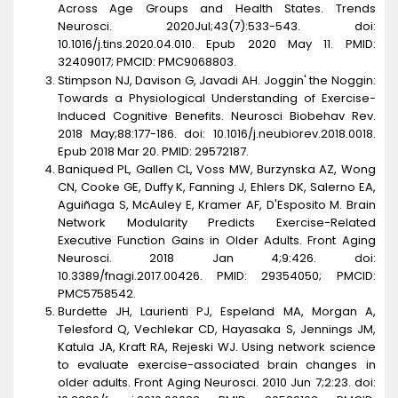
Across Age Groups and Health States. Trends
Neurosci. 2020Jul;43(7):533-543. doi:
10.1016/j.tins.2020.04.010. Epub 2020 May 11. PMID:
32409017; PMCID: PMC9068803.
Stimpson NJ, Davison G, Javadi AH. Joggin' the Noggin:
Towards a Physiological Understanding of Exercise-
Induced Cognitive Benefits. Neurosci Biobehav Rev.
2018 May;88:177-186. doi: 10.1016/j.neubiorev.2018.0018.
Epub 2018 Mar 20. PMID: 29572187.
Baniqued PL, Gallen CL, Voss MW, Burzynska AZ, Wong
CN, Cooke GE, Duffy K, Fanning J, Ehlers DK, Salerno EA,
Aguiñaga S, McAuley E, Kramer AF, D'Esposito M. Brain
Network Modularity Predicts Exercise-Related
Executive Function Gains in Older Adults. Front Aging
Neurosci. 2018 Jan 4;9:426. doi:
10.3389/fnagi.2017.00426. PMID: 29354050; PMCID:
PMC5758542.
Burdette JH, Laurienti PJ, Espeland MA, Morgan A,
Telesford Q, Vechlekar CD, Hayasaka S, Jennings JM,
Katula JA, Kraft RA, Rejeski WJ. Using network science
to evaluate exercise-associated brain changes in
older adults. Front Aging Neurosci. 2010 Jun 7;2:23. doi: