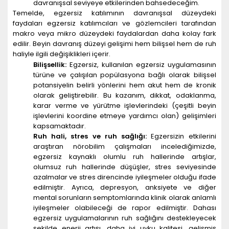
davranışsal seviyeye etkilerinden bahsedeceğim.
Temelde, egzersiz katılımının davranışsal düzeydeki
faydaları egzersiz katılımcıları ve gözlemcileri tarafından
makro veya mikro düzeydeki faydalardan daha kolay fark
edilir. Beyin davranış düzeyi gelişimi hem bilişsel hem de ruh
haliyle ilgili değişiklikleri içerir.
Bilişsellik:
Egzersiz, kullanılan egzersiz uygulamasının
türüne ve çalışılan popülasyona bağlı olarak bilişsel
potansiyelin belirli yönlerini hem akut hem de kronik
olarak geliştirebilir. Bu kazanım, dikkat, odaklanma,
karar verme ve yürütme işlevlerindeki (çeşitli beyin
işlevlerini koordine etmeye yardımcı olan) gelişimleri
kapsamaktadır.
Ruh hali, stres ve ruh sağlığı:
Egzersizin etkilerini
araştıran nörobilim çalışmaları incelediğimizde,
egzersiz kaynaklı olumlu ruh hallerinde artışlar,
olumsuz ruh hallerinde düşüşler, stres seviyesinde
azalmalar ve stres direncinde iyileşmeler olduğu ifade
edilmiştir. Ayrıca, depresyon, anksiyete ve diğer
mental sorunların semptomlarında klinik olarak anlamlı
iyileşmeler olabileceği de rapor edilmiştir. Dahası
egzersiz uygulamalarının ruh sağlığını destekleyecek
şekilde enerji artışı, daha iyi uyku kalitesi, gelişmiş