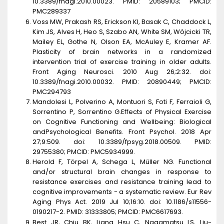
10.3389/fnagi.2010.00023. PMID: 20589103; PMCID:
PMC289337
Voss MW, Prakash RS, Erickson KI, Basak C, Chaddock L,
Kim JS, Alves H, Heo S, Szabo AN, White SM, Wójcicki TR,
Mailey EL, Gothe N, Olson EA, McAuley E, Kramer AF.
Plasticity of brain networks in a randomized
intervention trial of exercise training in older adults.
Front Aging Neurosci. 2010 Aug 26;2:32. doi:
10.3389/fnagi.2010.00032. PMID: 20890449; PMCID:
PMC294793
Mandolesi L, Polverino A, Montuori S, Foti F, Ferraioli G,
Sorrentino P, Sorrentino G.Effects of Physical Exercise
on Cognitive Functioning and Wellbeing: Biological
andPsychological Benefits. Front Psychol. 2018 Apr
27;9:509. doi: 10.3389/fpsyg.2018.00509. PMID:
29755380; PMCID: PMC5934999.
Herold F, Törpel A, Schega L, Müller NG. Functional
and/or structural brain changes in response to
resistance exercises and resistance training lead to
cognitive improvements - a systematic review. Eur Rev
Aging Phys Act. 2019 Jul 10;16:10. doi: 10.1186/s11556-
0190217-2. PMID: 31333805; PMCID: PMC6617693.
Best JR, Chiu BK, Liang Hsu C, Nagamatsu LS, Liu-