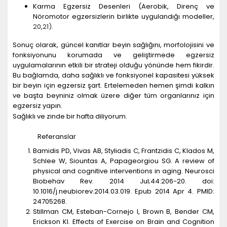
Karma Egzersiz Desenleri (Aerobik, Direnç ve
Nöromotor egzersizlerin birlikte uygulandığı modeller,
20
,
21
)
.
Sonuç olarak, güncel kanıtlar beyin sağlığını, morfolojisini ve
fonksiyonunu korumada ve geliştirmede egzersiz
uygulamalarının etkili bir strateji olduğu yönünde hem fikirdir.
Bu bağlamda, daha sağlıklı ve fonksiyonel kapasitesi yüksek
bir beyin için egzersiz şart. Ertelemeden hemen şimdi kalkın
ve başta beyniniz olmak üzere diğer tüm organlarınız için
egzersiz yapın.
Sağlıklı ve zinde bir hafta diliyorum.
Referanslar
Bamidis PD, Vivas AB, Styliadis C, Frantzidis C, Klados M,
Schlee W, Siountas A, Papageorgiou SG. A review of
physical and cognitive interventions in aging. Neurosci
Biobehav Rev. 2014 Jul;44:206-20. doi:
10.1016/j.neubiorev.2014.03.019. Epub 2014 Apr 4. PMID:
24705268.
Stillman CM, Esteban-Cornejo I, Brown B, Bender CM,
Erickson KI. Effects of Exercise on Brain and Cognition