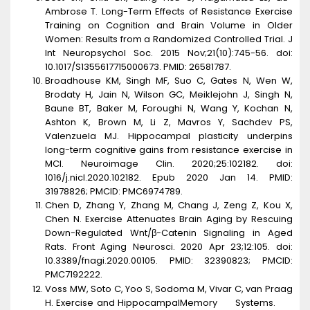
Ambrose T. Long-Term Effects of Resistance Exercise
Training on Cognition and Brain Volume in Older
Women: Results from a Randomized Controlled Trial. J
Int Neuropsychol Soc. 2015 Nov;21(10):745-56. doi:
10.1017/S1355617715000673. PMID: 26581787.
Broadhouse KM, Singh MF, Suo C, Gates N, Wen W,
Brodaty H, Jain N, Wilson GC, Meiklejohn J, Singh N,
Baune BT, Baker M, Foroughi N, Wang Y, Kochan N,
Ashton K, Brown M, Li Z, Mavros Y, Sachdev PS,
Valenzuela MJ. Hippocampal plasticity underpins
long-term cognitive gains from resistance exercise in
MCI. Neuroimage Clin. 2020;25:102182. doi:
1016/j.nicl.2020.102182. Epub 2020 Jan 14. PMID:
31978826; PMCID: PMC6974789.
Chen D, Zhang Y, Zhang M, Chang J, Zeng Z, Kou X,
Chen N. Exercise Attenuates Brain Aging by Rescuing
Down-Regulated Wnt/β-Catenin Signaling in Aged
Rats. Front Aging Neurosci. 2020 Apr 23;12:105. doi:
10.3389/fnagi.2020.00105. PMID: 32390823; PMCID:
PMC7192222.
Voss MW, Soto C, Yoo S, Sodoma M, Vivar C, van Praag
H. Exercise and Hippocampal
Memory Systems.