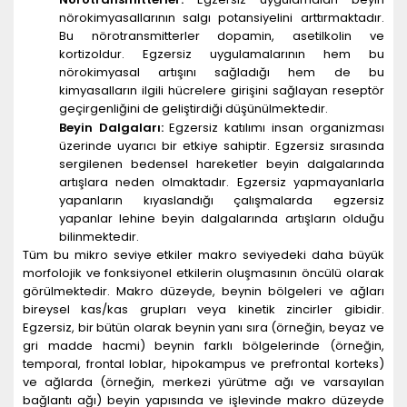
nörokimyasallarının salgı potansiyelini arttırmaktadır.
Bu nörotransmitterler dopamin, asetilkolin ve
kortizoldur. Egzersiz uygulamalarının hem bu
nörokimyasal artışını sağladığı hem de bu
kimyasalların ilgili hücrelere girişini sağlayan reseptör
geçirgenliğini de geliştirdiği düşünülmektedir.
Beyin Dalgaları:
Egzersiz katılımı insan organizması
üzerinde uyarıcı bir etkiye sahiptir. Egzersiz sırasında
sergilenen bedensel hareketler beyin dalgalarında
artışlara neden olmaktadır. Egzersiz yapmayanlarla
yapanların kıyaslandığı çalışmalarda egzersiz
yapanlar lehine beyin dalgalarında artışların olduğu
bilinmektedir.
Tüm bu mikro seviye etkiler makro seviyedeki daha büyük
morfolojik ve fonksiyonel etkilerin oluşmasının öncülü olarak
görülmektedir. Makro düzeyde, beynin bölgeleri ve ağları
bireysel kas/kas grupları veya kinetik zincirler gibidir.
Egzersiz, bir bütün olarak beynin yanı sıra (örneğin, beyaz ve
gri madde hacmi) beynin farklı bölgelerinde (örneğin,
temporal, frontal loblar, hipokampus ve prefrontal korteks)
ve ağlarda (örneğin, merkezi yürütme ağı ve varsayılan
bağlantı ağı) beyin yapısında ve işlevinde makro düzeyde